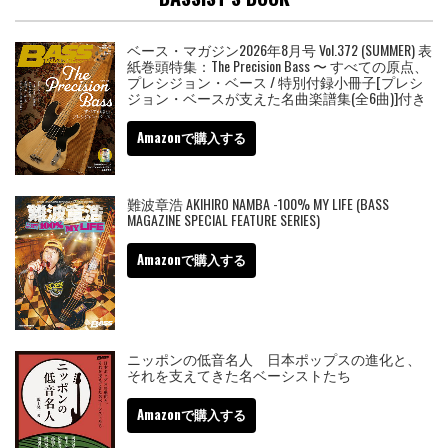
ベース・マガジン2026年8月号 Vol.372 (SUMMER) 表
紙巻頭特集：The Precision Bass 〜 すべての原点、
プレシジョン・ベース / 特別付録小冊子[プレシ
ジョン・ベースが支えた名曲楽譜集(全6曲)]付き
Amazonで購入する
難波章浩 AKIHIRO NAMBA -100% MY LIFE (BASS
MAGAZINE SPECIAL FEATURE SERIES)
Amazonで購入する
ニッポンの低音名人 日本ポップスの進化と、
それを支えてきた名ベーシストたち
Amazonで購入する