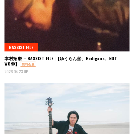
BASSIST FILE
本村拓磨 – BASSIST FILE｜[ゆうらん船、Hedigan's、NOT
WONK]
無料会員
2026.04.23 UP