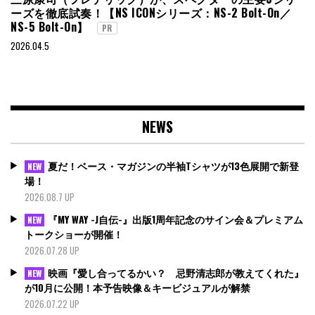
ーズを徹底試奏！【NS ICONシリーズ：NS-2 Bolt-On／
NS-5 Bolt-On】
PR
2026.04.5
NEWS
夏だ！ベース・マガジンの半袖Tシャツが13色展開で新登
NEW
場！
2026.08.7 UP
『MY WAY -J自伝-』出版1周年記念のサイン会＆プレミアム
NEW
トークショーが開催！
2026.07.28 UP
映画『愛し合ってるかい？ 忌野清志郎が教えてくれた』
NEW
が10月に公開！本予告映像＆キービジュアルが解禁
2026.07.22 UP