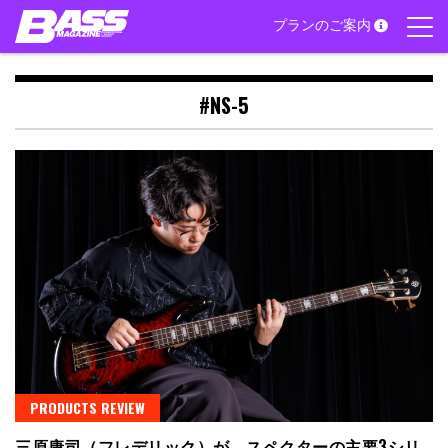
Skip
プランのご案内
to
content
#NS-5
PRODUCTS REVIEW
三原康司（フレデリック）が、スペクターの主要3シリ