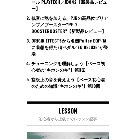
ール PLAYTECH／JB042【新製品レビュ
ー】
低音に艶を加える、PJBの高品位プリア
ンプ／ブースター“PE-2
BOOSTEROOSTER”【新製品レビュー】
ORIGIN EFFECTSから名機Pultec EQP-1A
に着想を得たEQペダル“EQ DELUXE”が登
場
チューニングを理解しよう【ベース初
心者の“キホンのキ”】第3回
指板上の音を覚えよう【ベース初心者
のための知識“キホンのキ”】第10回
LESSON
初心者から上級までレッスン記事