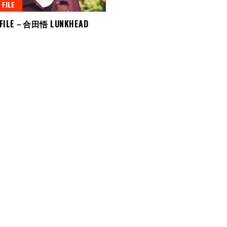
 FILE
 FILE－合田悟 LUNKHEAD