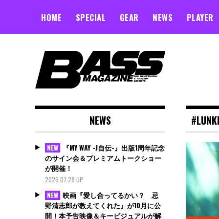
Skip
to
HOME
SPECIAL
GEAR
NEWS
PLAYER
content
NEWS
#LUNK
『MY WAY -J自伝-』出版1周年記念
NEW
のサイン会＆プレミアムトークショー
が開催！
2026.07.28 UP
映画『愛し合ってるかい？ 忌
NEW
野清志郎が教えてくれた』が10月に公
開！本予告映像＆キービジュアルが解