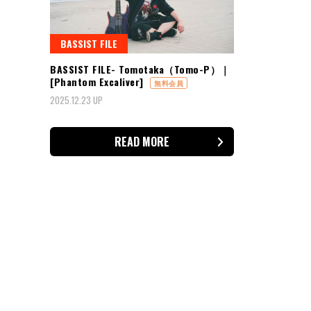
BASSIST FILE
BASSIST FILE- Tomotaka（Tomo-P）｜
[Phantom Excaliver]
無料会員
2025.12.23 UP
READ MORE