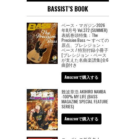
BASSIST’S BOOK
ベース・マガジン2026
年8月号 Vol.372 (SUMMER)
表紙巻頭特集：The
Precision Bass 〜 すべての
原点、プレシジョン・
ベース / 特別付録小冊子
[プレシジョン・ベース
が支えた名曲楽譜集(全6
曲)]付き
Amazonで購入する
難波章浩 AKIHIRO NAMBA
-100% MY LIFE (BASS
MAGAZINE SPECIAL FEATURE
SERIES)
Amazonで購入する