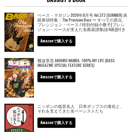
ベース・マガジン2026年8月号 Vol.372 (SUMMER) 表
紙巻頭特集：The Precision Bass 〜 すべての原点、
プレシジョン・ベース / 特別付録小冊子[プレシ
ジョン・ベースが支えた名曲楽譜集(全6曲)]付き
Amazonで購入する
難波章浩 AKIHIRO NAMBA -100% MY LIFE (BASS
MAGAZINE SPECIAL FEATURE SERIES)
Amazonで購入する
ニッポンの低音名人 日本ポップスの進化と、
それを支えてきた名ベーシストたち
Amazonで購入する