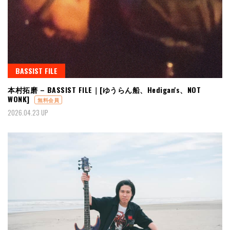
BASSIST FILE
本村拓磨 – BASSIST FILE｜[ゆうらん船、Hedigan's、NOT
WONK]
無料会員
2026.04.23 UP