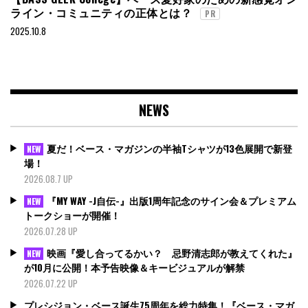
ライン・コミュニティの正体とは？
PR
2025.10.8
NEWS
夏だ！ベース・マガジンの半袖Tシャツが13色展開で新登
NEW
場！
2026.08.7 UP
『MY WAY -J自伝-』出版1周年記念のサイン会＆プレミアム
NEW
トークショーが開催！
2026.07.28 UP
映画『愛し合ってるかい？ 忌野清志郎が教えてくれた』
NEW
が10月に公開！本予告映像＆キービジュアルが解禁
2026.07.22 UP
プレシジョン・ベース誕生75周年を総力特集！『ベース・マガ