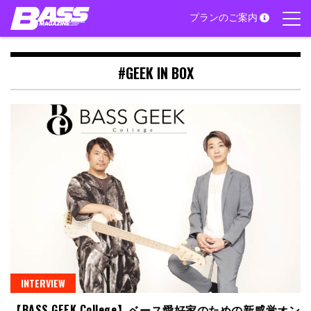
Skip
プランのご案内
to
content
#GEEK IN BOX
INTERVIEW
【BASS GEEK College】ベース愛好家のための新感覚オン