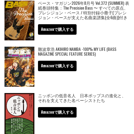
ベース・マガジン2026年8月号 Vol.372 (SUMMER) 表
紙巻頭特集：The Precision Bass 〜 すべての原点、
プレシジョン・ベース / 特別付録小冊子[プレシ
ジョン・ベースが支えた名曲楽譜集(全6曲)]付き
Amazonで購入する
難波章浩 AKIHIRO NAMBA -100% MY LIFE (BASS
MAGAZINE SPECIAL FEATURE SERIES)
Amazonで購入する
ニッポンの低音名人 日本ポップスの進化と、
それを支えてきた名ベーシストたち
Amazonで購入する