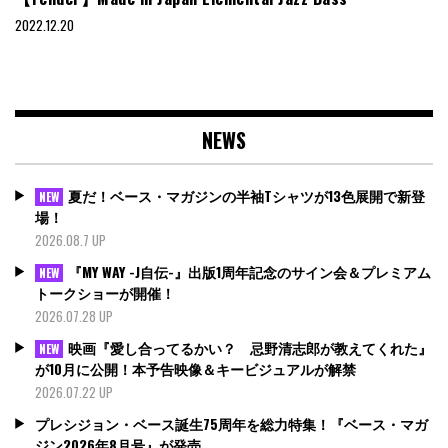
2022.12.20
NEWS
夏だ！ベース・マガジンの半袖Tシャツが13色展開で新登
NEW
場！
2026.08.7 UP
『MY WAY -J自伝-』出版1周年記念のサイン会＆プレミアム
NEW
トークショーが開催！
2026.07.28 UP
映画『愛し合ってるかい？ 忌野清志郎が教えてくれた』
NEW
が10月に公開！本予告映像＆キービジュアルが解禁
2026.07.22 UP
プレシジョン・ベース誕生75周年を総力特集！『ベース・マガ
ジン2026年8月号』が発売