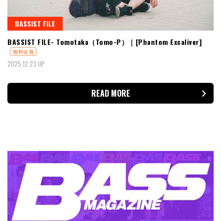
BASSIST FILE
BASSIST FILE- Tomotaka（Tomo-P）｜[Phantom Excaliver]
無料会員
2025.12.23 UP
READ MORE