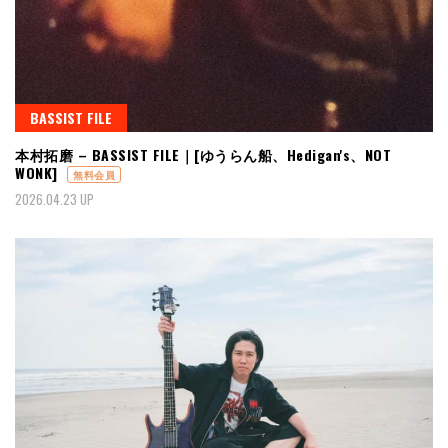
BASSIST FILE
本村拓磨 – BASSIST FILE｜[ゆうらん船、Hedigan's、NOT
WONK]
無料会員
2026.04.23 UP