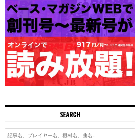
SEARCH
Search
for: