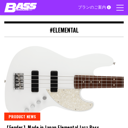
Skip
プランのご案内
to
content
#ELEMENTAL
PRODUCT NEWS
【Fender】Made in Japan Elemental Jazz Bass