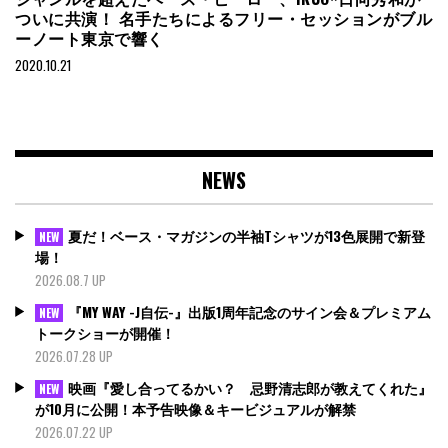
ついに共演！ 名手たちによるフリー・セッションがブル
ーノート東京で響く
2020.10.21
NEWS
夏だ！ベース・マガジンの半袖Tシャツが13色展開で新登
NEW
場！
2026.08.7 UP
『MY WAY -J自伝-』出版1周年記念のサイン会＆プレミアム
NEW
トークショーが開催！
2026.07.28 UP
映画『愛し合ってるかい？ 忌野清志郎が教えてくれた』
NEW
が10月に公開！本予告映像＆キービジュアルが解禁
2026.07.22 UP