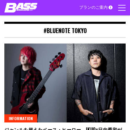
Skip
プランのご案内
to
content
#BLUENOTE TOKYO
INFORMATION
ジャンルを超えたベース・ヒーロー、IKUO×日向秀和が