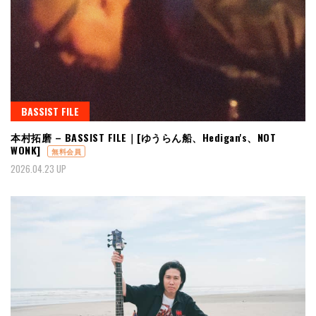
BASSIST FILE
本村拓磨 – BASSIST FILE｜[ゆうらん船、Hedigan's、NOT
WONK]
無料会員
2026.04.23 UP