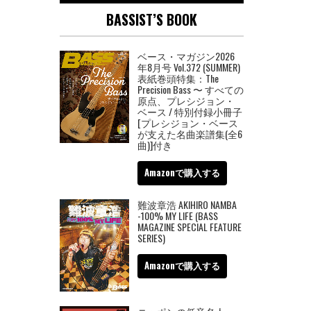
BASSIST’S BOOK
ベース・マガジン2026
年8月号 Vol.372 (SUMMER)
表紙巻頭特集：The
Precision Bass 〜 すべての
原点、プレシジョン・
ベース / 特別付録小冊子
[プレシジョン・ベース
が支えた名曲楽譜集(全6
曲)]付き
Amazonで購入する
難波章浩 AKIHIRO NAMBA
-100% MY LIFE (BASS
MAGAZINE SPECIAL FEATURE
SERIES)
Amazonで購入する