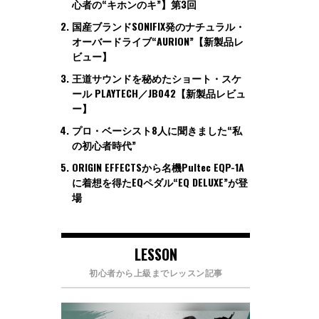
心者の“キホンのキ”】第3回
国産ブランドSONIFIX発のナチュラル・
オーバードライブ“AURION”【新製品レ
ビュー】
王道サウンドを秘めたショート・スケ
ール PLAYTECH／JB042【新製品レビュ
ー】
プロ・ベーシスト8人に聞きました“私
の初心者時代”
ORIGIN EFFECTSから名機Pultec EQP-1A
に着想を得たEQペダル“EQ DELUXE”が登
場
LESSON
初心者から上級までレッスン記事