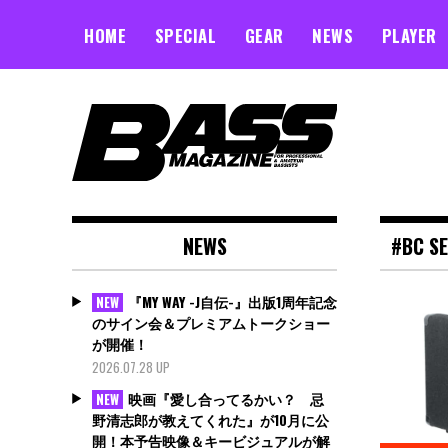
Skip
to
HOME
SPECIAL
GEAR
NEWS
PLAYER
content
NEWS
#BC SE
『MY WAY -J自伝-』出版1周年記念
NEW
のサイン会＆プレミアムトークショー
が開催！
2026.07.28 UP
映画『愛し合ってるかい？ 忌
NEW
野清志郎が教えてくれた』が10月に公
開！本予告映像＆キービジュアルが解