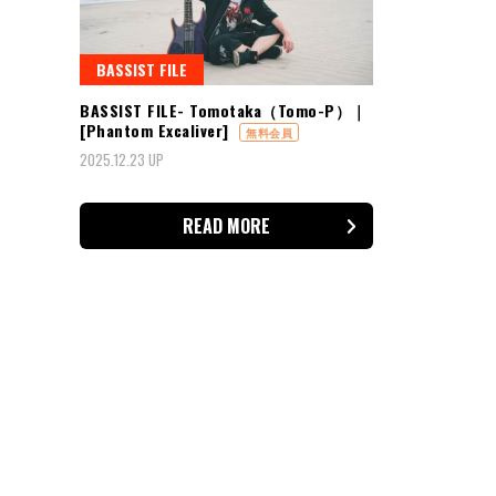
BASSIST FILE
BASSIST FILE- Tomotaka（Tomo-P）｜
[Phantom Excaliver]
無料会員
2025.12.23 UP
READ MORE