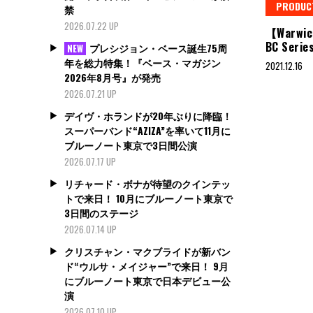
PRODUC
禁
2026.07.22 UP
【Warwic
BC Serie
プレシジョン・ベース誕生75周
NEW
年を総力特集！『ベース・マガジン
2021.12.16
2026年8月号』が発売
2026.07.21 UP
デイヴ・ホランドが20年ぶりに降臨！
スーパーバンド“AZIZA”を率いて11月に
ブルーノート東京で3日間公演
2026.07.17 UP
リチャード・ボナが待望のクインテッ
トで来日！ 10月にブルーノート東京で
3日間のステージ
2026.07.14 UP
クリスチャン・マクブライドが新バン
ド“ウルサ・メイジャー”で来日！ 9月
にブルーノート東京で日本デビュー公
演
2026.07.10 UP