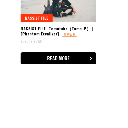
BASSIST FILE
BASSIST FILE- Tomotaka（Tomo-P）｜
[Phantom Excaliver]
無料会員
2025.12.23 UP
READ MORE