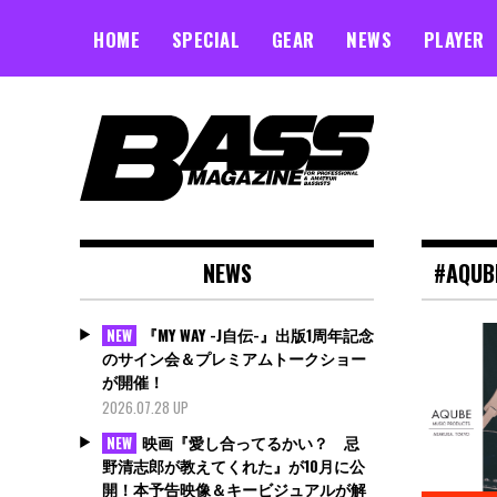
Skip
to
HOME
SPECIAL
GEAR
NEWS
PLAYER
content
NEWS
#AQUB
『MY WAY -J自伝-』出版1周年記念
NEW
のサイン会＆プレミアムトークショー
が開催！
2026.07.28 UP
映画『愛し合ってるかい？ 忌
NEW
野清志郎が教えてくれた』が10月に公
開！本予告映像＆キービジュアルが解