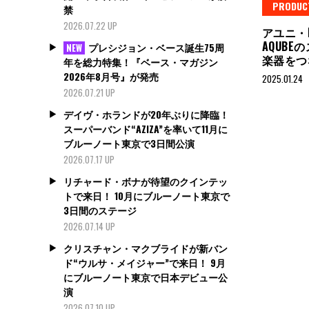
PRODUC
禁
2026.07.22 UP
アユニ・
AQUB
プレシジョン・ベース誕生75周
NEW
楽器をつ
年を総力特集！『ベース・マガジン
2026年8月号』が発売
2025.01.24
2026.07.21 UP
デイヴ・ホランドが20年ぶりに降臨！
スーパーバンド“AZIZA”を率いて11月に
ブルーノート東京で3日間公演
2026.07.17 UP
リチャード・ボナが待望のクインテッ
トで来日！ 10月にブルーノート東京で
3日間のステージ
2026.07.14 UP
クリスチャン・マクブライドが新バン
ド“ウルサ・メイジャー”で来日！ 9月
にブルーノート東京で日本デビュー公
演
2026.07.10 UP