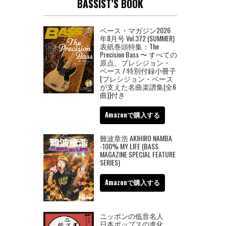
BASSIST’S BOOK
ベース・マガジン2026
年8月号 Vol.372 (SUMMER)
表紙巻頭特集：The
Precision Bass 〜 すべての
原点、プレシジョン・
ベース / 特別付録小冊子
[プレシジョン・ベース
が支えた名曲楽譜集(全6
曲)]付き
Amazonで購入する
難波章浩 AKIHIRO NAMBA
-100% MY LIFE (BASS
MAGAZINE SPECIAL FEATURE
SERIES)
Amazonで購入する
ニッポンの低音名人
日本ポップスの進化