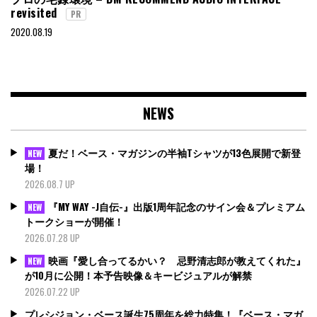
revisited
PR
2020.08.19
NEWS
夏だ！ベース・マガジンの半袖Tシャツが13色展開で新登
NEW
場！
2026.08.7 UP
『MY WAY -J自伝-』出版1周年記念のサイン会＆プレミアム
NEW
トークショーが開催！
2026.07.28 UP
映画『愛し合ってるかい？ 忌野清志郎が教えてくれた』
NEW
が10月に公開！本予告映像＆キービジュアルが解禁
2026.07.22 UP
プレシジョン・ベース誕生75周年を総力特集！『ベース・マガ