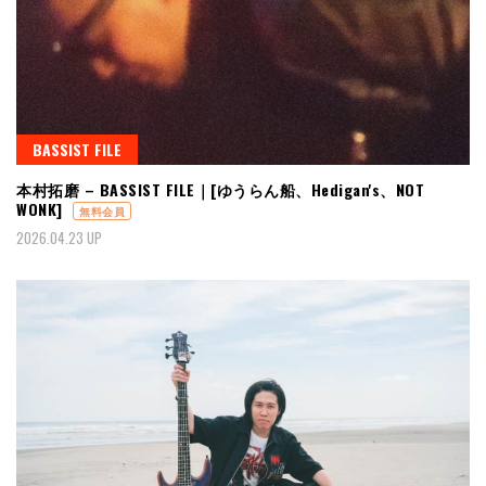
BASSIST FILE
本村拓磨 – BASSIST FILE｜[ゆうらん船、Hedigan's、NOT
WONK]
無料会員
2026.04.23 UP