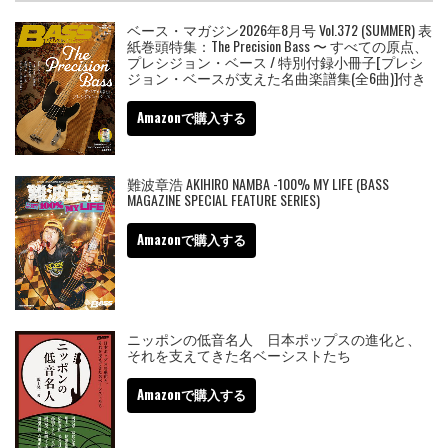
ベース・マガジン2026年8月号 Vol.372 (SUMMER) 表
紙巻頭特集：The Precision Bass 〜 すべての原点、
プレシジョン・ベース / 特別付録小冊子[プレシ
ジョン・ベースが支えた名曲楽譜集(全6曲)]付き
Amazonで購入する
難波章浩 AKIHIRO NAMBA -100% MY LIFE (BASS
MAGAZINE SPECIAL FEATURE SERIES)
Amazonで購入する
ニッポンの低音名人 日本ポップスの進化と、
それを支えてきた名ベーシストたち
Amazonで購入する