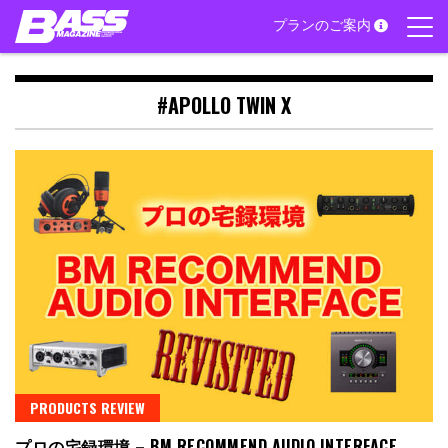
Skip
プランのご案内
to
content
#APOLLO TWIN X
PRODUCTS REVIEW
プロの宅録環境 – BM RECOMMEND AUDIO INTERFACE