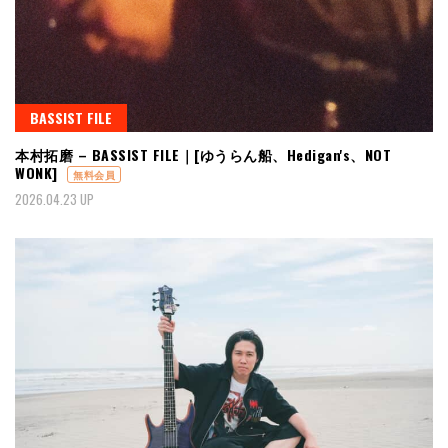
BASSIST FILE
本村拓磨 – BASSIST FILE｜[ゆうらん船、Hedigan's、NOT
WONK]
無料会員
2026.04.23 UP