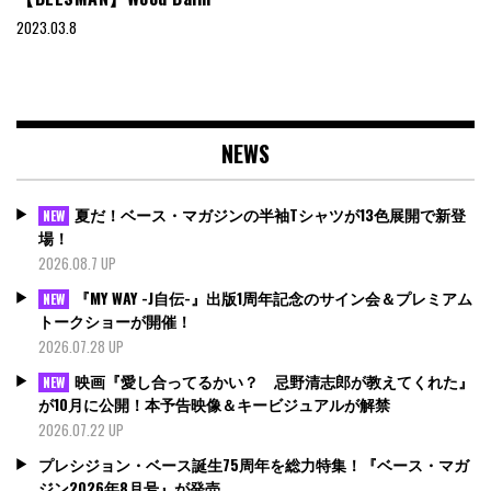
2023.03.8
NEWS
夏だ！ベース・マガジンの半袖Tシャツが13色展開で新登
NEW
場！
2026.08.7 UP
『MY WAY -J自伝-』出版1周年記念のサイン会＆プレミアム
NEW
トークショーが開催！
2026.07.28 UP
映画『愛し合ってるかい？ 忌野清志郎が教えてくれた』
NEW
が10月に公開！本予告映像＆キービジュアルが解禁
2026.07.22 UP
プレシジョン・ベース誕生75周年を総力特集！『ベース・マガ
ジン2026年8月号』が発売