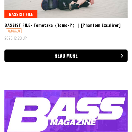
BASSIST FILE
BASSIST FILE- Tomotaka（Tomo-P）｜[Phantom Excaliver]
無料会員
2025.12.23 UP
READ MORE