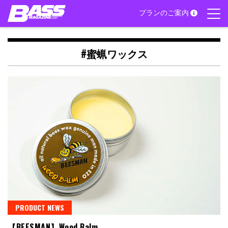
Skip
プランのご案内
to
content
#蜜蝋ワックス
PRODUCT NEWS
【BEESMAN】Wood Balm