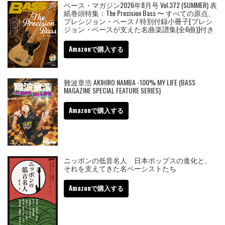
ベース・マガジン2026年8月号 Vol.372 (SUMMER) 表
紙巻頭特集：The Precision Bass 〜 すべての原点、
プレシジョン・ベース / 特別付録小冊子[プレシ
ジョン・ベースが支えた名曲楽譜集(全6曲)]付き
Amazonで購入する
難波章浩 AKIHIRO NAMBA -100% MY LIFE (BASS
MAGAZINE SPECIAL FEATURE SERIES)
Amazonで購入する
ニッポンの低音名人 日本ポップスの進化と、
それを支えてきた名ベーシストたち
Amazonで購入する