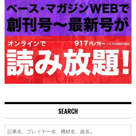
SEARCH
Search
for: