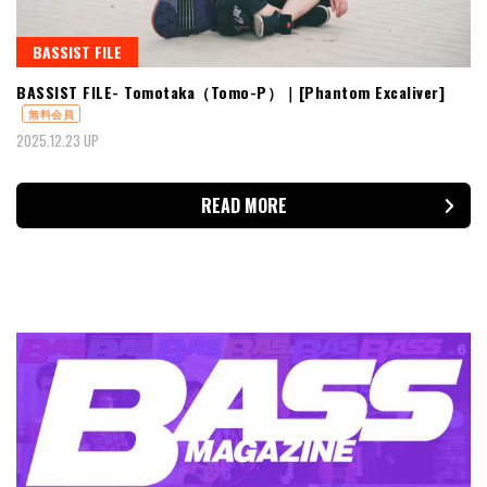
BASSIST FILE
BASSIST FILE- Tomotaka（Tomo-P）｜[Phantom Excaliver]
無料会員
2025.12.23 UP
READ MORE