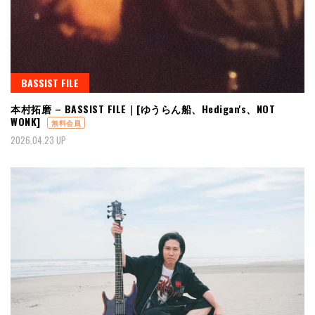
BASSIST FILE
本村拓磨 – BASSIST FILE｜[ゆうらん船、Hedigan's、NOT
WONK]
無料会員
2026.04.23 UP