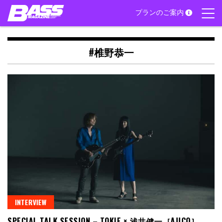
Skip
プランのご案内
to
content
#椎野恭一
INTERVIEW
SPECIAL TALK SESSION – TOKIE × 浅井健一［AJICO］