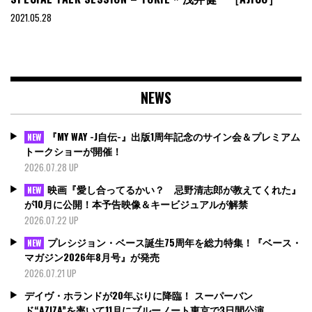
2021.05.28
NEWS
『MY WAY -J自伝-』出版1周年記念のサイン会＆プレミアム
NEW
トークショーが開催！
2026.07.28 UP
映画『愛し合ってるかい？ 忌野清志郎が教えてくれた』
NEW
が10月に公開！本予告映像＆キービジュアルが解禁
2026.07.22 UP
プレシジョン・ベース誕生75周年を総力特集！『ベース・
NEW
マガジン2026年8月号』が発売
2026.07.21 UP
デイヴ・ホランドが20年ぶりに降臨！ スーパーバン
ド“AZIZA”を率いて11月にブルーノート東京で3日間公演