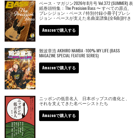
ベース・マガジン2026年8月号 Vol.372 (SUMMER) 表
紙巻頭特集：The Precision Bass 〜 すべての原点、
プレシジョン・ベース / 特別付録小冊子[プレシ
ジョン・ベースが支えた名曲楽譜集(全6曲)]付き
Amazonで購入する
難波章浩 AKIHIRO NAMBA -100% MY LIFE (BASS
MAGAZINE SPECIAL FEATURE SERIES)
Amazonで購入する
ニッポンの低音名人 日本ポップスの進化と、
それを支えてきた名ベーシストたち
Amazonで購入する