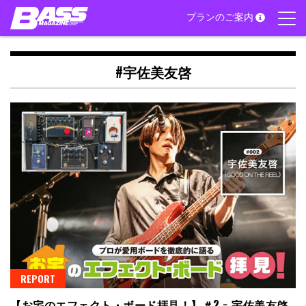
Skip
プランのご案内
to
content
#宇佐美友啓
REPORT
【お宅のエフェクト・ボード拝見！】＃2 − 宇佐美友啓