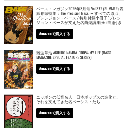
ベース・マガジン2026年8月号 Vol.372 (SUMMER) 表
紙巻頭特集：The Precision Bass 〜 すべての原点、
プレシジョン・ベース / 特別付録小冊子[プレシ
ジョン・ベースが支えた名曲楽譜集(全6曲)]付き
Amazonで購入する
難波章浩 AKIHIRO NAMBA -100% MY LIFE (BASS
MAGAZINE SPECIAL FEATURE SERIES)
Amazonで購入する
ニッポンの低音名人 日本ポップスの進化と、
それを支えてきた名ベーシストたち
Amazonで購入する