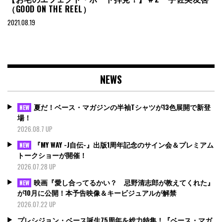
（GOOD ON THE REEL）
2021.08.19
NEWS
夏だ！ベース・マガジンの半袖Tシャツが13色展開で新登
NEW
場！
2026.08.7 UP
『MY WAY -J自伝-』出版1周年記念のサイン会＆プレミアム
NEW
トークショーが開催！
2026.07.28 UP
映画『愛し合ってるかい？ 忌野清志郎が教えてくれた』
NEW
が10月に公開！本予告映像＆キービジュアルが解禁
2026.07.22 UP
プレシジョン・ベース誕生75周年を総力特集！『ベース・マガ