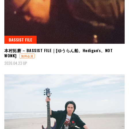
BASSIST FILE
本村拓磨 – BASSIST FILE｜[ゆうらん船、Hedigan's、NOT
WONK]
無料会員
2026.04.23 UP