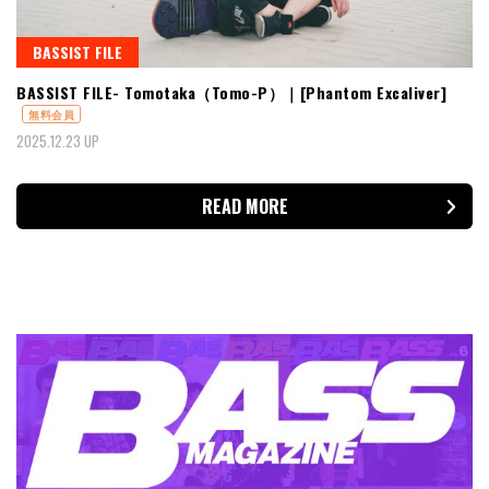
BASSIST FILE
BASSIST FILE- Tomotaka（Tomo-P）｜[Phantom Excaliver]
無料会員
2025.12.23 UP
READ MORE