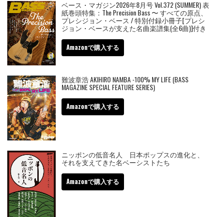
ベース・マガジン2026年8月号 Vol.372 (SUMMER) 表
紙巻頭特集：The Precision Bass 〜 すべての原点、
プレシジョン・ベース / 特別付録小冊子[プレシ
ジョン・ベースが支えた名曲楽譜集(全6曲)]付き
Amazonで購入する
難波章浩 AKIHIRO NAMBA -100% MY LIFE (BASS
MAGAZINE SPECIAL FEATURE SERIES)
Amazonで購入する
ニッポンの低音名人 日本ポップスの進化と、
それを支えてきた名ベーシストたち
Amazonで購入する