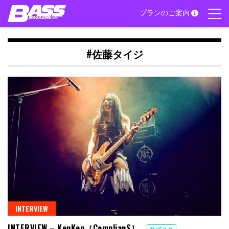
Skip
プランのご案内
to
content
#佐藤タイジ
INTERVIEW
INTERVIEW – KenKen［ComplianS］
サブスク