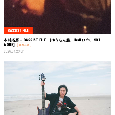
BASSIST FILE
本村拓磨 – BASSIST FILE｜[ゆうらん船、Hedigan's、NOT
WONK]
無料会員
2026.04.23 UP