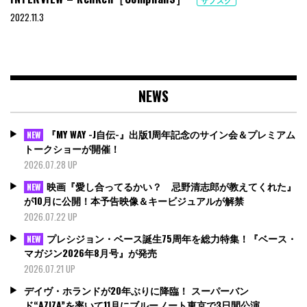
2022.11.3
NEWS
『MY WAY -J自伝-』出版1周年記念のサイン会＆プレミアム
NEW
トークショーが開催！
2026.07.28 UP
映画『愛し合ってるかい？ 忌野清志郎が教えてくれた』
NEW
が10月に公開！本予告映像＆キービジュアルが解禁
2026.07.22 UP
プレシジョン・ベース誕生75周年を総力特集！『ベース・
NEW
マガジン2026年8月号』が発売
2026.07.21 UP
デイヴ・ホランドが20年ぶりに降臨！ スーパーバン
ド“AZIZA”を率いて11月にブルーノート東京で3日間公演