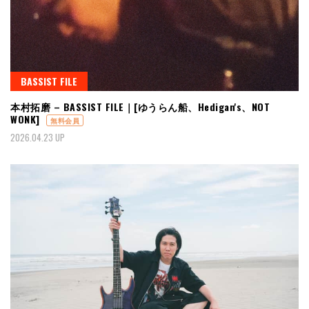
BASSIST FILE
本村拓磨 – BASSIST FILE｜[ゆうらん船、Hedigan's、NOT
WONK]
無料会員
2026.04.23 UP