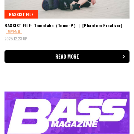
BASSIST FILE
BASSIST FILE- Tomotaka（Tomo-P）｜[Phantom Excaliver]
無料会員
2025.12.23 UP
READ MORE