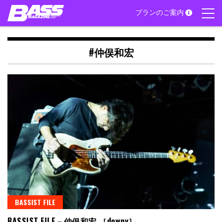
Skip
プランのご案内
to
content
#仲俣和宏
BASSIST FILE
BASSIST FILE－仲俣和宏 ［downy］