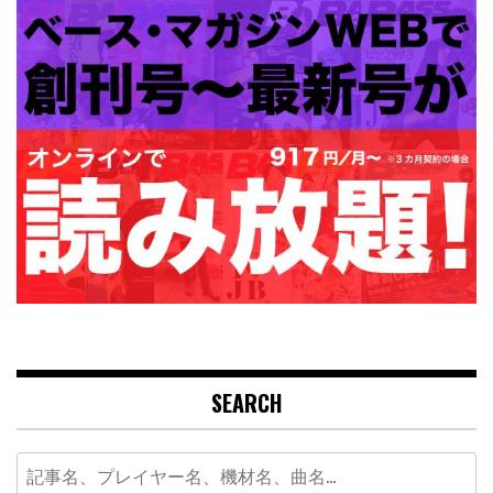
SEARCH
Search
for: