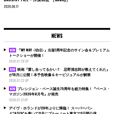
2020.06.17
NEWS
『MY WAY -J自伝-』出版1周年記念のサイン会＆プレミアム
NEW
トークショーが開催！
2026.07.28 UP
映画『愛し合ってるかい？ 忌野清志郎が教えてくれた』
NEW
が10月に公開！本予告映像＆キービジュアルが解禁
2026.07.22 UP
プレシジョン・ベース誕生75周年を総力特集！『ベース・
NEW
マガジン2026年8月号』が発売
2026.07.21 UP
デイヴ・ホランドが20年ぶりに降臨！ スーパーバン
ド“AZIZA”を率いて11月にブルーノート東京で3日間公演