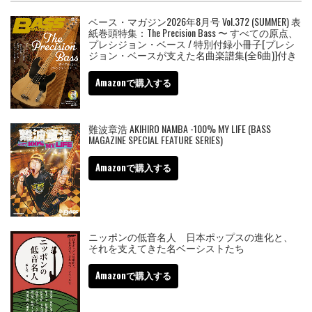
ベース・マガジン2026年8月号 Vol.372 (SUMMER) 表
紙巻頭特集：The Precision Bass 〜 すべての原点、
プレシジョン・ベース / 特別付録小冊子[プレシ
ジョン・ベースが支えた名曲楽譜集(全6曲)]付き
Amazonで購入する
難波章浩 AKIHIRO NAMBA -100% MY LIFE (BASS
MAGAZINE SPECIAL FEATURE SERIES)
Amazonで購入する
ニッポンの低音名人 日本ポップスの進化と、
それを支えてきた名ベーシストたち
Amazonで購入する