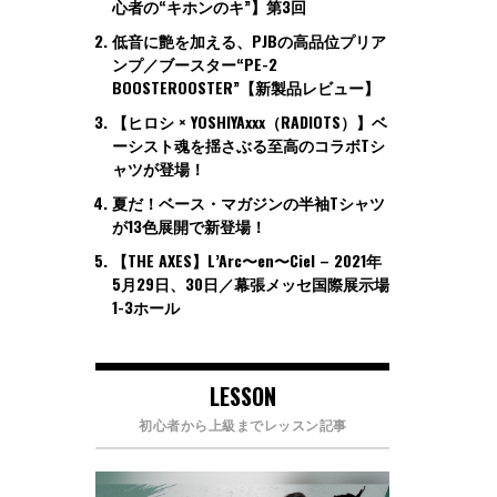
心者の“キホンのキ”】第3回
低音に艶を加える、PJBの高品位プリア
ンプ／ブースター“PE-2
BOOSTEROOSTER”【新製品レビュー】
【ヒロシ × YOSHIYAxxx（RADIOTS）】ベ
ーシスト魂を揺さぶる至高のコラボTシ
ャツが登場！
夏だ！ベース・マガジンの半袖Tシャツ
が13色展開で新登場！
【THE AXES】L’Arc〜en〜Ciel – 2021年
5月29日、30日／幕張メッセ国際展示場
1-3ホール
LESSON
初心者から上級までレッスン記事