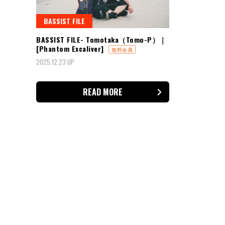
BASSIST FILE
BASSIST FILE- Tomotaka（Tomo-P）｜
[Phantom Excaliver]
無料会員
2025.12.23 UP
READ MORE