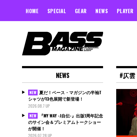
Skip
to
HOME
SPECIAL
GEAR
NEWS
PLAYER
content
NEWS
#仄雲
夏だ！ベース・マガジンの半袖T
NEW
シャツが13色展開で新登場！
2026.08.7 UP
『MY WAY -J自伝-』出版1周年記念
NEW
のサイン会＆プレミアムトークショー
が開催！
2026.07.28 UP