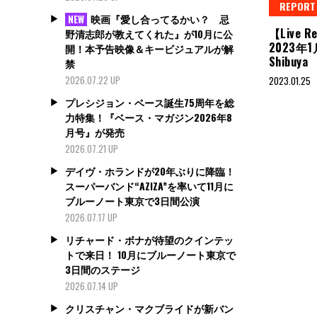
REPORT
映画『愛し合ってるかい？ 忌
NEW
【Live 
野清志郎が教えてくれた』が10月に公
2023年
開！本予告映像＆キービジュアルが解
Shibuya
禁
2026.07.22 UP
2023.01.25
プレシジョン・ベース誕生75周年を総
力特集！『ベース・マガジン2026年8
月号』が発売
2026.07.21 UP
デイヴ・ホランドが20年ぶりに降臨！
スーパーバンド“AZIZA”を率いて11月に
ブルーノート東京で3日間公演
2026.07.17 UP
リチャード・ボナが待望のクインテッ
トで来日！ 10月にブルーノート東京で
3日間のステージ
2026.07.14 UP
クリスチャン・マクブライドが新バン