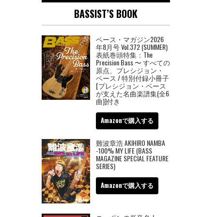
BASSIST’S BOOK
ベース・マガジン2026
年8月号 Vol.372 (SUMMER)
表紙巻頭特集：The
Precision Bass 〜 すべての
原点、プレシジョン・
ベース / 特別付録小冊子
[プレシジョン・ベース
が支えた名曲楽譜集(全6
曲)]付き
Amazonで購入する
難波章浩 AKIHIRO NAMBA
-100% MY LIFE (BASS
MAGAZINE SPECIAL FEATURE
SERIES)
Amazonで購入する