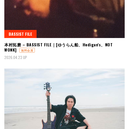
BASSIST FILE
本村拓磨 – BASSIST FILE｜[ゆうらん船、Hedigan's、NOT
WONK]
無料会員
2026.04.23 UP