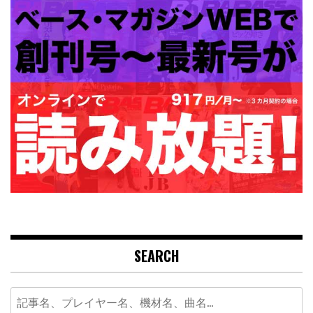
SEARCH
Search
for: