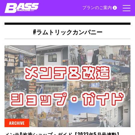
Skip
プランのご案内
to
content
#ラムトリックカンパニー
ARCHIVE
メンテ&改造ショップ・ガイド【2023年5月号連動】