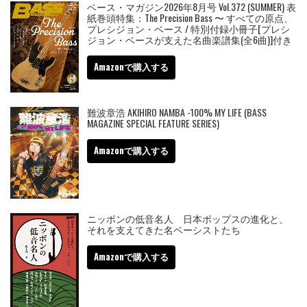
ベース・マガジン2026年8月号 Vol.372 (SUMMER) 表
紙巻頭特集：The Precision Bass 〜 すべての原点、
プレシジョン・ベース / 特別付録小冊子[プレシ
ジョン・ベースが支えた名曲楽譜集(全6曲)]付き
Amazonで購入する
難波章浩 AKIHIRO NAMBA -100% MY LIFE (BASS
MAGAZINE SPECIAL FEATURE SERIES)
Amazonで購入する
ニッポンの低音名人 日本ポップスの進化と、
それを支えてきた名ベーシストたち
Amazonで購入する