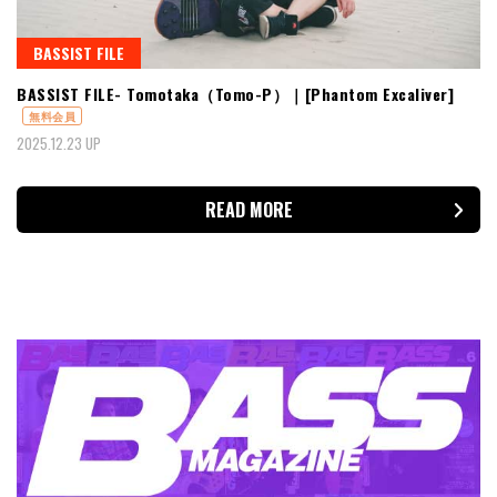
BASSIST FILE
BASSIST FILE- Tomotaka（Tomo-P）｜[Phantom Excaliver]
無料会員
2025.12.23 UP
READ MORE