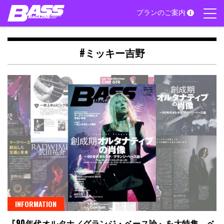
Skip
プランのご案内
to
content
#ミッキー吉野
INFORMATION
『90年代オルタナ／グランジ・ベース論』を大特集。ベ