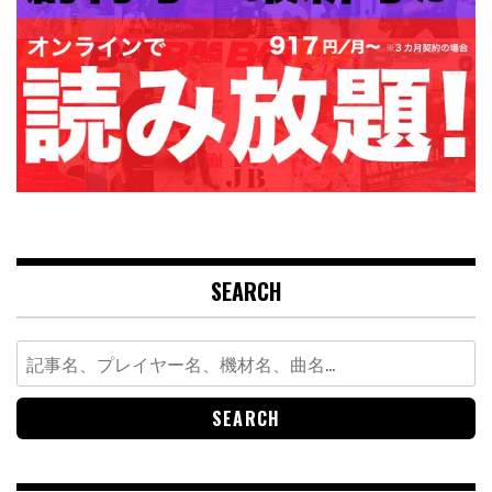
SEARCH
Search
for: