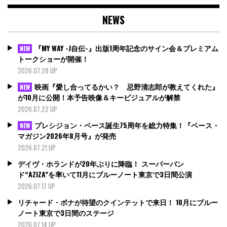
NEWS
『MY WAY -J自伝-』出版1周年記念のサイン会＆プレミアム
NEW
トークショーが開催！
2026.07.28 UP
映画『愛し合ってるかい？ 忌野清志郎が教えてくれた』
NEW
が10月に公開！本予告映像＆キービジュアルが解禁
2026.07.22 UP
プレシジョン・ベース誕生75周年を総力特集！『ベース・
NEW
マガジン2026年8月号』が発売
2026.07.21 UP
デイヴ・ホランドが20年ぶりに降臨！ スーパーバン
ド“AZIZA”を率いて11月にブルーノート東京で3日間公演
2026.07.17 UP
リチャード・ボナが待望のクインテットで来日！ 10月にブルー
ノート東京で3日間のステージ
2026.07.14 UP