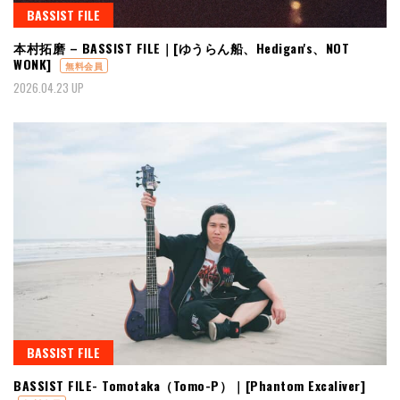
BASSIST FILE
本村拓磨 – BASSIST FILE｜[ゆうらん船、Hedigan's、NOT
WONK]
無料会員
2026.04.23 UP
BASSIST FILE
BASSIST FILE- Tomotaka（Tomo-P）｜[Phantom Excaliver]