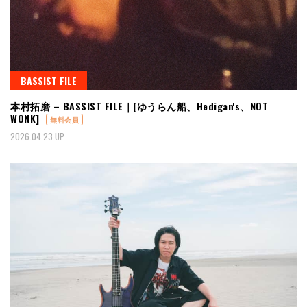
BASSIST FILE
本村拓磨 – BASSIST FILE｜[ゆうらん船、Hedigan's、NOT
WONK]
無料会員
2026.04.23 UP