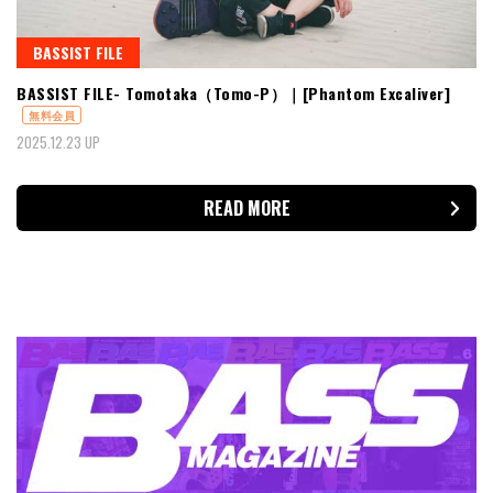
BASSIST FILE
BASSIST FILE- Tomotaka（Tomo-P）｜[Phantom Excaliver]
無料会員
2025.12.23 UP
READ MORE