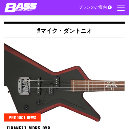
Skip
プランのご案内
to
content
#マイク・ダントニオ
PRODUCT NEWS
【IBANEZ】MDB5-OXB