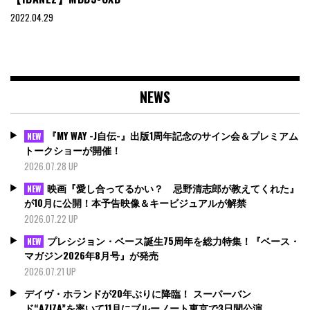
2022.04.29
NEWS
『MY WAY -J自伝-』出版1周年記念のサイン会＆プレミアム
NEW
トークショーが開催！
2026.07.28 UP
映画『愛し合ってるかい？ 忌野清志郎が教えてくれた』
NEW
が10月に公開！本予告映像＆キービジュアルが解禁
2026.07.22 UP
プレシジョン・ベース誕生75周年を総力特集！『ベース・
NEW
マガジン2026年8月号』が発売
2026.07.21 UP
デイヴ・ホランドが20年ぶりに降臨！ スーパーバン
ド“AZIZA”を率いて11月にブルーノート東京で3日間公演