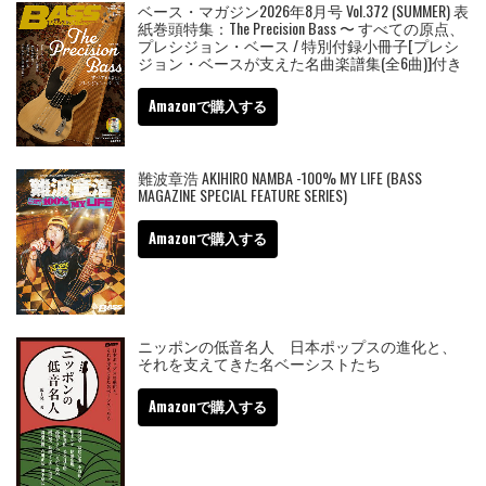
ベース・マガジン2026年8月号 Vol.372 (SUMMER) 表
紙巻頭特集：The Precision Bass 〜 すべての原点、
プレシジョン・ベース / 特別付録小冊子[プレシ
ジョン・ベースが支えた名曲楽譜集(全6曲)]付き
Amazonで購入する
難波章浩 AKIHIRO NAMBA -100% MY LIFE (BASS
MAGAZINE SPECIAL FEATURE SERIES)
Amazonで購入する
ニッポンの低音名人 日本ポップスの進化と、
それを支えてきた名ベーシストたち
Amazonで購入する