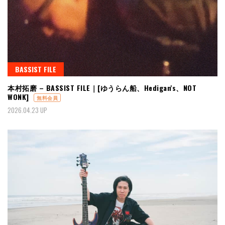
BASSIST FILE
本村拓磨 – BASSIST FILE｜[ゆうらん船、Hedigan's、NOT
WONK]
無料会員
2026.04.23 UP