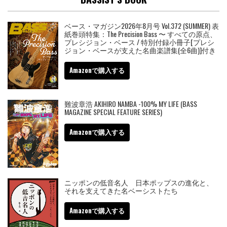
ベース・マガジン2026年8月号 Vol.372 (SUMMER) 表
紙巻頭特集：The Precision Bass 〜 すべての原点、
プレシジョン・ベース / 特別付録小冊子[プレシ
ジョン・ベースが支えた名曲楽譜集(全6曲)]付き
Amazonで購入する
難波章浩 AKIHIRO NAMBA -100% MY LIFE (BASS
MAGAZINE SPECIAL FEATURE SERIES)
Amazonで購入する
ニッポンの低音名人 日本ポップスの進化と、
それを支えてきた名ベーシストたち
Amazonで購入する