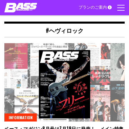
Skip
プランのご案内
to
content
#ヘヴィロック
INFORMATION
ベース・マガジン8月号は7月19日に発売！ メイン特集