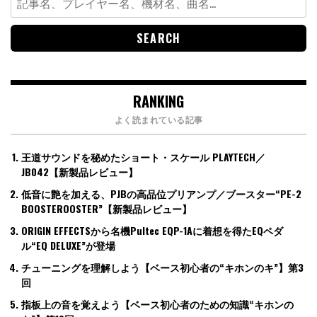
for:
RANKING
よく読まれている記事
王道サウンドを秘めたショート・スケール PLAYTECH／
JB042【新製品レビュー】
低音に艶を加える、PJBの高品位プリアンプ／ブースター“PE-2
BOOSTEROOSTER”【新製品レビュー】
ORIGIN EFFECTSから名機Pultec EQP-1Aに着想を得たEQペダ
ル“EQ DELUXE”が登場
チューニングを理解しよう【ベース初心者の“キホンのキ”】第3
回
指板上の音を覚えよう【ベース初心者のための知識“キホンの