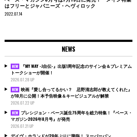
はフリーとジャパニーズ・ヘヴィロック
2022.07.14
NEWS
『MY WAY -J自伝-』出版1周年記念のサイン会＆プレミアム
NEW
トークショーが開催！
2026.07.28 UP
映画『愛し合ってるかい？ 忌野清志郎が教えてくれた』
NEW
が10月に公開！本予告映像＆キービジュアルが解禁
2026.07.22 UP
プレシジョン・ベース誕生75周年を総力特集！『ベース・
NEW
マガジン2026年8月号』が発売
2026.07.21 UP
デイヴ・ホランドが20年ぶりに降臨！ スーパーバン