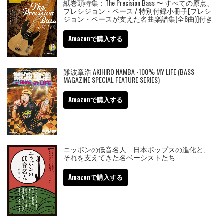
紙巻頭特集：The Precision Bass 〜 すべての原点、
プレシジョン・ベース / 特別付録小冊子[プレシ
ジョン・ベースが支えた名曲楽譜集(全6曲)]付き
Amazonで購入する
難波章浩 AKIHIRO NAMBA -100% MY LIFE (BASS
MAGAZINE SPECIAL FEATURE SERIES)
Amazonで購入する
ニッポンの低音名人 日本ポップスの進化と、
それを支えてきた名ベーシストたち
Amazonで購入する