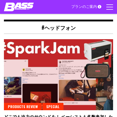
Skip
プランのご案内
to
content
#ヘッドフォン
PRODUCTS REVIEW
SPECIAL
どこでも迫力のサウンドを！ ベーシストも多数参加した