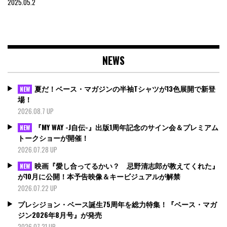
2025.05.2
NEWS
夏だ！ベース・マガジンの半袖Tシャツが13色展開で新登
NEW
場！
2026.08.7 UP
『MY WAY -J自伝-』出版1周年記念のサイン会＆プレミアム
NEW
トークショーが開催！
2026.07.28 UP
映画『愛し合ってるかい？ 忌野清志郎が教えてくれた』
NEW
が10月に公開！本予告映像＆キービジュアルが解禁
2026.07.22 UP
プレシジョン・ベース誕生75周年を総力特集！『ベース・マガ
ジン2026年8月号』が発売
2026.07.21 UP