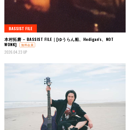
BASSIST FILE
本村拓磨 – BASSIST FILE｜[ゆうらん船、Hedigan's、NOT
WONK]
無料会員
2026.04.23 UP