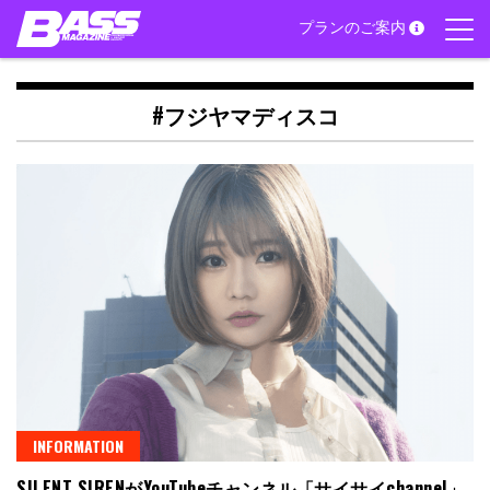
Skip
プランのご案内
to
content
#フジヤマディスコ
INFORMATION
SILENT SIRENがYouTubeチャンネル「サイサイchannel」