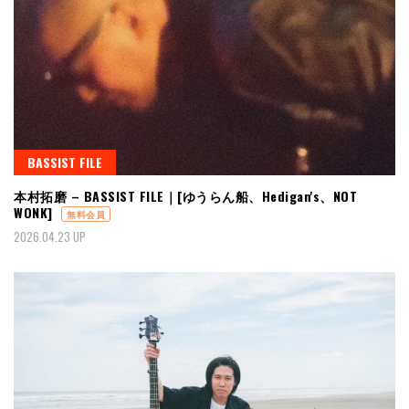
BASSIST FILE
本村拓磨 – BASSIST FILE｜[ゆうらん船、Hedigan's、NOT
WONK]
無料会員
2026.04.23 UP