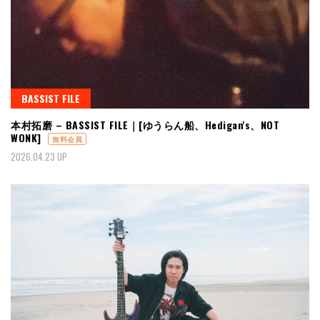
BASSIST FILE
本村拓磨 – BASSIST FILE｜[ゆうらん船、Hedigan's、NOT
WONK]
無料会員
2026.04.23 UP