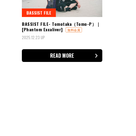
BASSIST FILE
BASSIST FILE- Tomotaka（Tomo-P）｜
[Phantom Excaliver]
無料会員
2025.12.23 UP
READ MORE