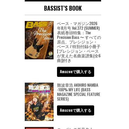
BASSIST’S BOOK
ベース・マガジン2026
年8月号 Vol.372 (SUMMER)
表紙巻頭特集：The
Precision Bass 〜 すべての
原点、プレシジョン・
ベース / 特別付録小冊子
[プレシジョン・ベース
が支えた名曲楽譜集(全6
曲)]付き
Amazonで購入する
難波章浩 AKIHIRO NAMBA
-100% MY LIFE (BASS
MAGAZINE SPECIAL FEATURE
SERIES)
Amazonで購入する