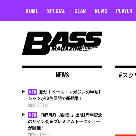
Skip
to
HOME
SPECIAL
GEAR
NEWS
PLAYER
content
NEWS
#スク
夏だ！ベース・マガジンの半袖T
NEW
シャツが13色展開で新登場！
2026.08.7 UP
『MY WAY -J自伝-』出版1周年記念
NEW
のサイン会＆プレミアムトークショー
が開催！
2026.07.28 UP