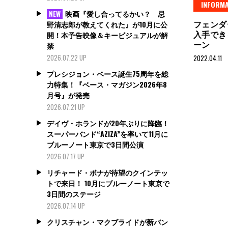
INFORMA
映画『愛し合ってるかい？ 忌
NEW
フェンダ
野清志郎が教えてくれた』が10月に公
入手でき
開！本予告映像＆キービジュアルが解
ーン
禁
2026.07.22 UP
2022.04.11
プレシジョン・ベース誕生75周年を総
力特集！『ベース・マガジン2026年8
月号』が発売
2026.07.21 UP
デイヴ・ホランドが20年ぶりに降臨！
スーパーバンド“AZIZA”を率いて11月に
ブルーノート東京で3日間公演
2026.07.17 UP
リチャード・ボナが待望のクインテッ
トで来日！ 10月にブルーノート東京で
3日間のステージ
2026.07.14 UP
クリスチャン・マクブライドが新バン