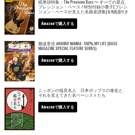
紙巻頭特集：The Precision Bass 〜 すべての原点、
プレシジョン・ベース / 特別付録小冊子[プレシ
ジョン・ベースが支えた名曲楽譜集(全6曲)]付き
Amazonで購入する
難波章浩 AKIHIRO NAMBA -100% MY LIFE (BASS
MAGAZINE SPECIAL FEATURE SERIES)
Amazonで購入する
ニッポンの低音名人 日本ポップスの進化と、
それを支えてきた名ベーシストたち
Amazonで購入する