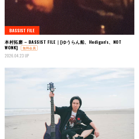
BASSIST FILE
本村拓磨 – BASSIST FILE｜[ゆうらん船、Hedigan's、NOT
WONK]
無料会員
2026.04.23 UP