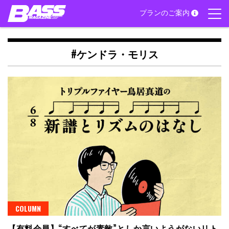
Skip
プランのご案内
to
content
#ケンドラ・モリス
COLUMN
【有料会員】“すべてが素敵”としか言いようがないリト