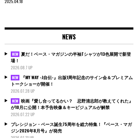
2025.04.18
NEWS
夏だ！ベース・マガジンの半袖Tシャツが13色展開で新登
NEW
場！
2026.08.7 UP
『MY WAY -J自伝-』出版1周年記念のサイン会＆プレミアム
NEW
トークショーが開催！
2026.07.28 UP
映画『愛し合ってるかい？ 忌野清志郎が教えてくれた』
NEW
が10月に公開！本予告映像＆キービジュアルが解禁
2026.07.22 UP
プレシジョン・ベース誕生75周年を総力特集！『ベース・マガ
ジン2026年8月号』が発売
2026.07.21 UP