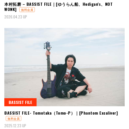
本村拓磨 – BASSIST FILE｜[ゆうらん船、Hedigan's、NOT
WONK]
無料会員
2026.04.23 UP
BASSIST FILE
BASSIST FILE- Tomotaka（Tomo-P）｜[Phantom Excaliver]
無料会員
2025.12.23 UP