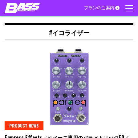
Skip
プランのご案内
to
content
#イコライザー
PRODUCT NEWS
Empress Effectsよりベース専用のパラメトリックEQ／