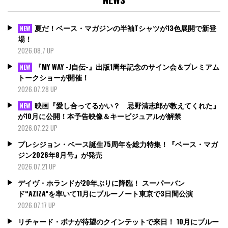
夏だ！ベース・マガジンの半袖Tシャツが13色展開で新登
NEW
場！
2026.08.7 UP
『MY WAY -J自伝-』出版1周年記念のサイン会＆プレミアム
NEW
トークショーが開催！
2026.07.28 UP
映画『愛し合ってるかい？ 忌野清志郎が教えてくれた』
NEW
が10月に公開！本予告映像＆キービジュアルが解禁
2026.07.22 UP
プレシジョン・ベース誕生75周年を総力特集！『ベース・マガ
ジン2026年8月号』が発売
2026.07.21 UP
デイヴ・ホランドが20年ぶりに降臨！ スーパーバン
ド“AZIZA”を率いて11月にブルーノート東京で3日間公演
2026.07.17 UP
リチャード・ボナが待望のクインテットで来日！ 10月にブルー