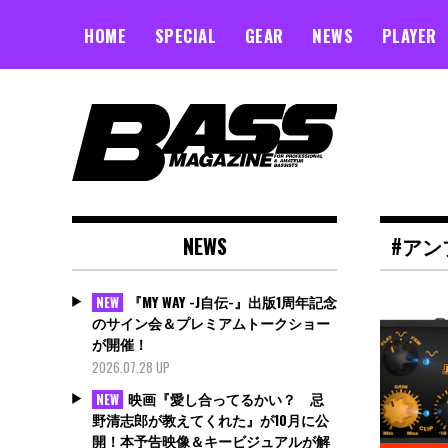
Skip
to
HOME
SPECIAL
GEAR
NEWS
PLAYER
content
NEWS
#アン
『MY WAY -J自伝-』出版1周年記念
NEW
のサイン会＆プレミアムトークショー
が開催！
2026.07.28 UP
映画『愛し合ってるかい？ 忌
NEW
野清志郎が教えてくれた』が10月に公
開！本予告映像＆キービジュアルが解