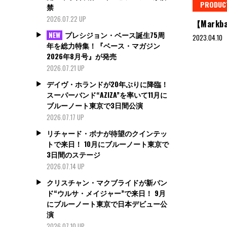
PRODUC
禁
2026.07.22 UP
【Markba
プレシジョン・ベース誕生75周
NEW
2023.04.10
年を総力特集！『ベース・マガジン
2026年8月号』が発売
2026.07.21 UP
デイヴ・ホランドが20年ぶりに降臨！
スーパーバンド“AZIZA”を率いて11月に
ブルーノート東京で3日間公演
2026.07.17 UP
リチャード・ボナが待望のクインテッ
トで来日！ 10月にブルーノート東京で
3日間のステージ
2026.07.14 UP
クリスチャン・マクブライドが新バン
ド“ウルサ・メイジャー”で来日！ 9月
にブルーノート東京で日本デビュー公
演
2026.07.10 UP