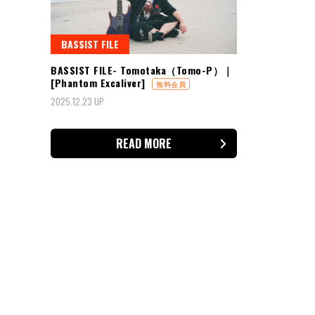
BASSIST FILE
BASSIST FILE- Tomotaka（Tomo-P）｜
[Phantom Excaliver]
無料会員
2025.12.23 UP
READ MORE