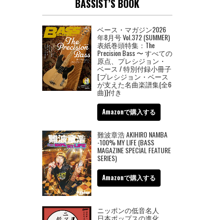
BASSIST’S BOOK
ベース・マガジン2026
年8月号 Vol.372 (SUMMER)
表紙巻頭特集：The
Precision Bass 〜 すべての
原点、プレシジョン・
ベース / 特別付録小冊子
[プレシジョン・ベース
が支えた名曲楽譜集(全6
曲)]付き
Amazonで購入する
難波章浩 AKIHIRO NAMBA
-100% MY LIFE (BASS
MAGAZINE SPECIAL FEATURE
SERIES)
Amazonで購入する
ニッポンの低音名人
日本ポップスの進化