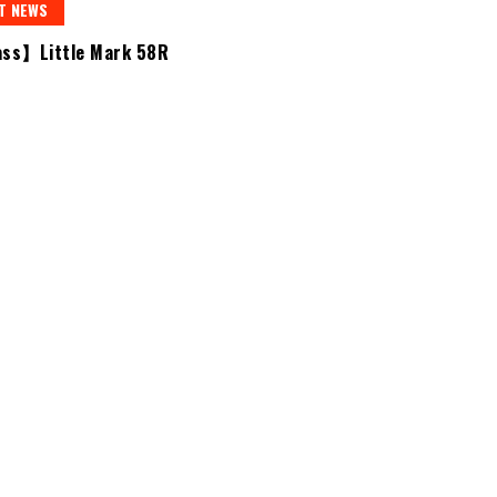
T NEWS
ss】Little Mark 58R