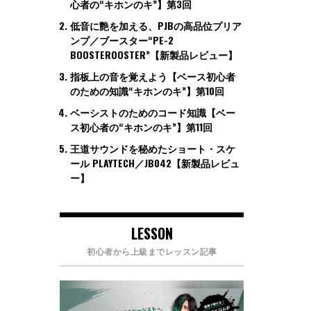
心者の“キホンのキ”】第3回
低音に艶を加える、PJBの高品位プリア
ンプ／ブースター“PE-2
BOOSTEROOSTER”【新製品レビュー】
指板上の音を覚えよう【ベース初心者
のための知識“キホンのキ”】第10回
ベーシストのためのコード知識【ベー
ス初心者の“キホンのキ”】第11回
王道サウンドを秘めたショート・スケ
ール PLAYTECH／JB042【新製品レビュ
ー】
LESSON
初心者から上級までレッスン記事