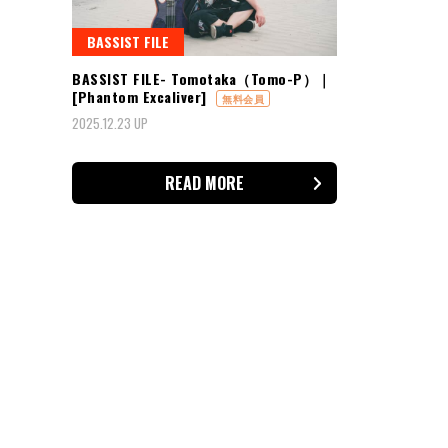
BASSIST FILE
BASSIST FILE- Tomotaka（Tomo-P）｜
[Phantom Excaliver]
無料会員
2025.12.23 UP
READ MORE