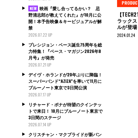
PRODUC
映画『愛し合ってるかい？ 忌
NEW
【TEC
野清志郎が教えてくれた』が10月に公
ラックス
開！本予告映像＆キービジュアルが解
ルが登
禁
2026.07.22 UP
2024.01.24
プレシジョン・ベース誕生75周年を総
力特集！『ベース・マガジン2026年8
月号』が発売
2026.07.21 UP
デイヴ・ホランドが20年ぶりに降臨！
スーパーバンド“AZIZA”を率いて11月に
ブルーノート東京で3日間公演
2026.07.17 UP
リチャード・ボナが待望のクインテッ
トで来日！ 10月にブルーノート東京で
3日間のステージ
2026.07.14 UP
クリスチャン・マクブライドが新バン