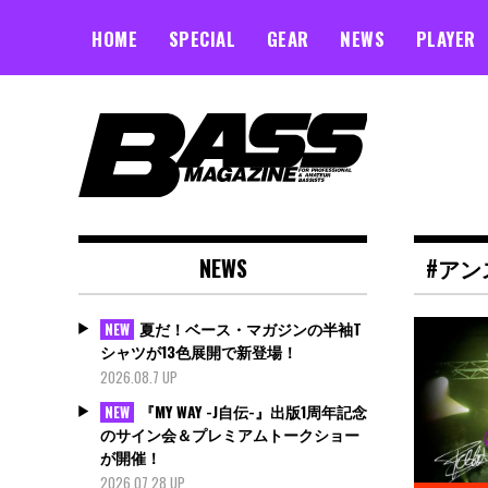
Skip
to
HOME
SPECIAL
GEAR
NEWS
PLAYER
content
NEWS
#アン
夏だ！ベース・マガジンの半袖T
NEW
シャツが13色展開で新登場！
2026.08.7 UP
『MY WAY -J自伝-』出版1周年記念
NEW
のサイン会＆プレミアムトークショー
が開催！
2026.07.28 UP