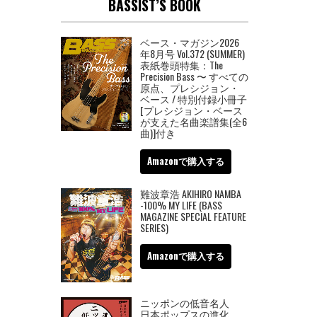
BASSIST’S BOOK
ベース・マガジン2026
年8月号 Vol.372 (SUMMER)
表紙巻頭特集：The
Precision Bass 〜 すべての
原点、プレシジョン・
ベース / 特別付録小冊子
[プレシジョン・ベース
が支えた名曲楽譜集(全6
曲)]付き
Amazonで購入する
難波章浩 AKIHIRO NAMBA
-100% MY LIFE (BASS
MAGAZINE SPECIAL FEATURE
SERIES)
Amazonで購入する
ニッポンの低音名人
日本ポップスの進化