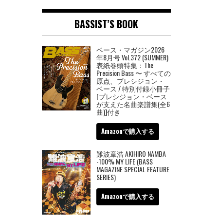
BASSIST’S BOOK
ベース・マガジン2026
年8月号 Vol.372 (SUMMER)
表紙巻頭特集：The
Precision Bass 〜 すべての
原点、プレシジョン・
ベース / 特別付録小冊子
[プレシジョン・ベース
が支えた名曲楽譜集(全6
曲)]付き
Amazonで購入する
難波章浩 AKIHIRO NAMBA
-100% MY LIFE (BASS
MAGAZINE SPECIAL FEATURE
SERIES)
Amazonで購入する