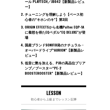
ール PLAYTECH／JB042【新製品レビュ
ー】
チューニングを理解しよう【ベース初
心者の“キホンのキ”】第3回
ORIGIN EFFECTSから名機Pultec EQP-1A
に着想を得たEQペダル“EQ DELUXE”が登
場
国産ブランドSONIFIX発のナチュラル・
オーバードライブ“AURION”【新製品レ
ビュー】
低音に艶を加える、PJBの高品位プリア
ンプ／ブースター“PE-2
BOOSTEROOSTER”【新製品レビュー】
LESSON
初心者から上級までレッスン記事