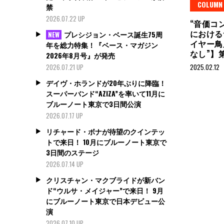
COLUMN
禁
2026.07.22 UP
“音価コ
における
プレシジョン・ベース誕生75周
NEW
イヤー鳥
年を総力特集！『ベース・マガジン
なし”】
2026年8月号』が発売
2026.07.21 UP
2025.02.12
デイヴ・ホランドが20年ぶりに降臨！
スーパーバンド“AZIZA”を率いて11月に
ブルーノート東京で3日間公演
2026.07.17 UP
リチャード・ボナが待望のクインテッ
トで来日！ 10月にブルーノート東京で
3日間のステージ
2026.07.14 UP
クリスチャン・マクブライドが新バン
ド“ウルサ・メイジャー”で来日！ 9月
にブルーノート東京で日本デビュー公
演
2026.07.10 UP