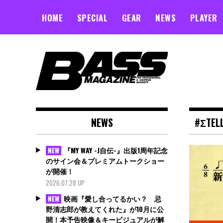
Skip
to
HOME
SPECIAL
GEAR
NEWS
PLAYER
content
NEWS
#ΣTEL
『MY WAY -J自伝-』出版1周年記念
NEW
のサイン会＆プレミアムトークショー
が開催！
2026.07.28 UP
映画『愛し合ってるかい？ 忌
NEW
野清志郎が教えてくれた』が10月に公
開！本予告映像＆キービジュアルが解