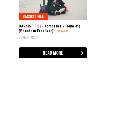
BASSIST FILE
BASSIST FILE- Tomotaka（Tomo-P）｜
[Phantom Excaliver]
無料会員
2025.12.23 UP
READ MORE