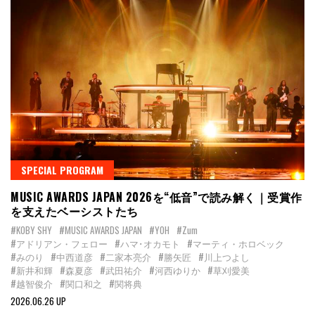
SPECIAL PROGRAM
MUSIC AWARDS JAPAN 2026を“低音”で読み解く｜受賞作
を支えたベーシストたち
#KOBY SHY
#MUSIC AWARDS JAPAN
#YOH
#Zum
#アドリアン・フェロー
#ハマ･オカモト
#マーティ・ホロベック
#みのり
#中西道彦
#二家本亮介
#勝矢匠
#川上つよし
#新井和輝
#森夏彦
#武田祐介
#河西ゆりか
#草刈愛美
#越智俊介
#関口和之
#関将典
2026.06.26 UP