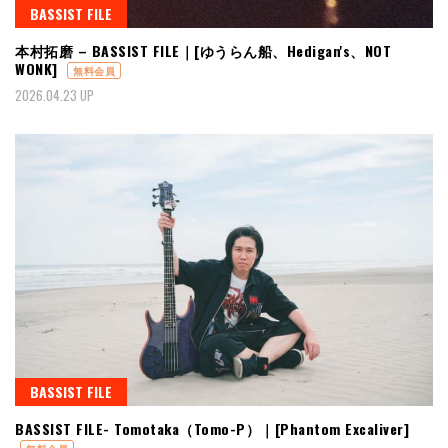
BASSIST FILE
本村拓磨 – BASSIST FILE｜[ゆうらん船、Hedigan's、NOT
WONK]
無料会員
2026.04.23 UP
BASSIST FILE
BASSIST FILE- Tomotaka（Tomo-P）｜[Phantom Excaliver]