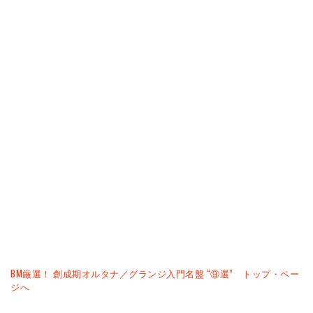
BM厳選！ 創成期オルタナ／グランジ入門名盤 “⑨選” トップ・ペー
ジへ