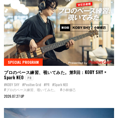
SPECIAL PROGRAM
プロのベース練習、覗いてみた。第9回：KOBY SHY ×
Spark NEO
PR
#KOBY SHY
#Positive Grid
#PR
#Spark NEO
#プロのベース練習、覗いてみた。
#小林修己
2026.07.27 UP