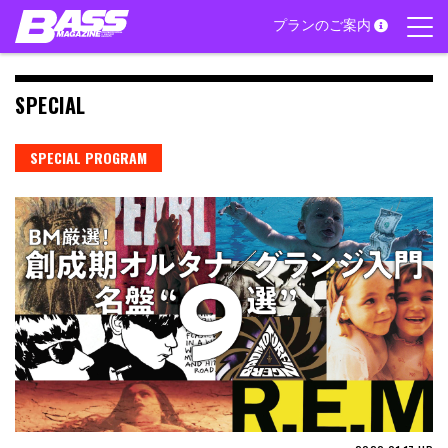
Skip
プランのご案内
to
content
SPECIAL
SPECIAL PROGRAM