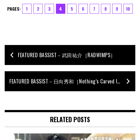
PAGES:
1
2
3
4
5
6
7
8
9
10
FEATURED BASSIST－武田祐介［RADWIMPS］
FEATURED BASSIST－日向秀和［Nothing’s Carved In Stone］
RELATED POSTS