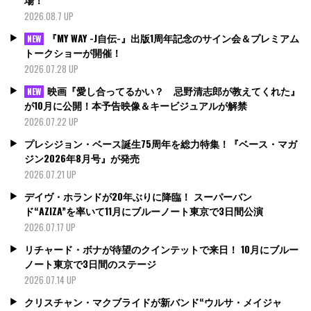
2026.08.7 UP
『MY WAY -J自伝-』出版1周年記念のサイン会＆プレミアム
NEW
トークショーが開催！
2026.07.28 UP
映画『愛し合ってるかい？ 忌野清志郎が教えてくれた』
NEW
が10月に公開！本予告映像＆キービジュアルが解禁
2026.07.22 UP
プレシジョン・ベース誕生75周年を総力特集！『ベース・マガ
ジン2026年8月号』が発売
2026.07.21 UP
デイヴ・ホランドが20年ぶりに降臨！ スーパーバン
ド“AZIZA”を率いて11月にブルーノート東京で3日間公演
2026.07.17 UP
リチャード・ボナが待望のクインテットで来日！ 10月にブルー
ノート東京で3日間のステージ
2026.07.14 UP
クリスチャン・マクブライドが新バンド“ウルサ・メイジャ