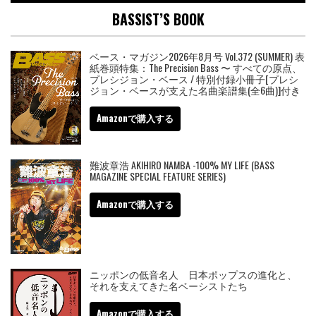
BASSIST’S BOOK
ベース・マガジン2026年8月号 Vol.372 (SUMMER) 表
紙巻頭特集：The Precision Bass 〜 すべての原点、
プレシジョン・ベース / 特別付録小冊子[プレシ
ジョン・ベースが支えた名曲楽譜集(全6曲)]付き
Amazonで購入する
難波章浩 AKIHIRO NAMBA -100% MY LIFE (BASS
MAGAZINE SPECIAL FEATURE SERIES)
Amazonで購入する
ニッポンの低音名人 日本ポップスの進化と、
それを支えてきた名ベーシストたち
Amazonで購入する