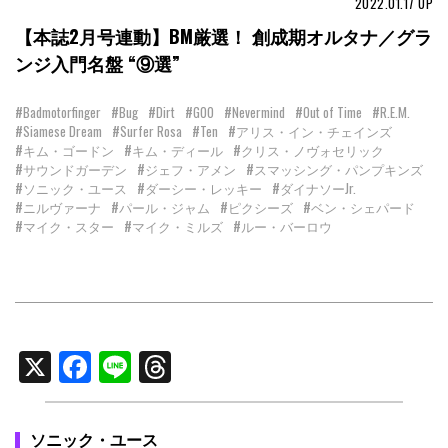
2022.01.17
UP
【本誌2月号連動】BM厳選！ 創成期オルタナ／グラ
ンジ入門名盤 “⑨選”
#Badmotorfinger
#Bug
#Dirt
#GOO
#Nevermind
#Out of Time
#R.E.M.
#Siamese Dream
#Surfer Rosa
#Ten
#アリス・イン・チェインズ
#キム・ゴードン
#キム・ディール
#クリス・ノヴォセリック
#サウンドガーデン
#ジェフ・アメン
#スマッシング・パンプキンズ
#ソニック・ユース
#ダーシー・レッキー
#ダイナソーJr.
#ニルヴァーナ
#パール・ジャム
#ピクシーズ
#ベン・シェパード
#マイク・スター
#マイク・ミルズ
#ルー・バーロウ
X
Facebook
Line
Threads
ソニック・ユース