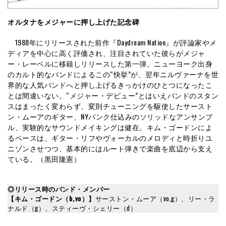
オルタナをメジャーに押し上げた記念碑
1988年にリリースされた前作『Daydream Nation』が評論家やメ
ディアを中心に高く評価され、注目されていた彼らがメジャ
ー・レーベルに移籍しリリースした第一弾。ニューヨーク出身
のカルト的なバンドによるこの“快挙”が、翌年ニルヴァーナを世
界的な人気バンドへと押し上げるきっかけのひとつになったこ
とは間違いない。“メジャー・デビュー”とはいえバンドのスタン
スはまったく変わらず、変則チューニングを駆使したサースト
ン・ムーアのギター、NYパンク仕込みのソリッドなアンサンブ
ル、実験的なサウンドメイキングは健在。キム・ゴードンによ
るベースは、ギター・リフやヴォーカルのメロディと時折りユ
ニゾンさせつつ、基本的にはルート弾きで楽曲を底辺から支え
ている。（黒田隆憲）
◎リリース時のバンド・メンバー
【キム・ゴードン（b,vo）】
サーストン・ムーア（vo,g）、リー・ラ
ナルド（g）、スティーヴ・シェリー（d）