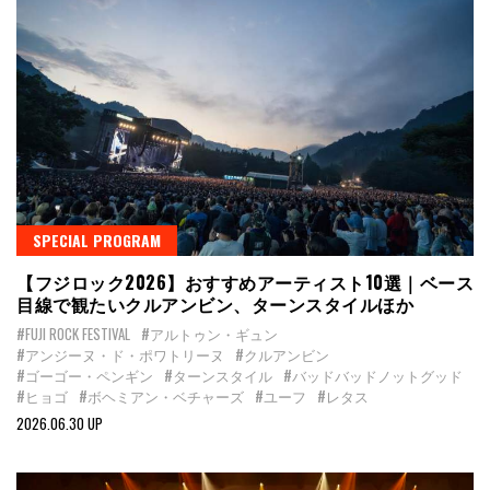
SPECIAL PROGRAM
【フジロック2026】おすすめアーティスト10選｜ベース
目線で観たいクルアンビン、ターンスタイルほか
#FUJI ROCK FESTIVAL
#アルトゥン・ギュン
#アンジーヌ・ド・ポワトリーヌ
#クルアンビン
#ゴーゴー・ペンギン
#ターンスタイル
#バッドバッドノットグッド
#ヒョゴ
#ボヘミアン・ベチャーズ
#ユーフ
#レタス
2026.06.30 UP