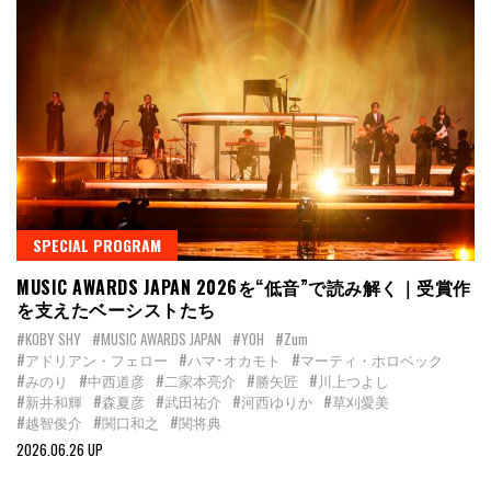
SPECIAL PROGRAM
MUSIC AWARDS JAPAN 2026を“低音”で読み解く｜受賞作
を支えたベーシストたち
#KOBY SHY
#MUSIC AWARDS JAPAN
#YOH
#Zum
#アドリアン・フェロー
#ハマ･オカモト
#マーティ・ホロベック
#みのり
#中西道彦
#二家本亮介
#勝矢匠
#川上つよし
#新井和輝
#森夏彦
#武田祐介
#河西ゆりか
#草刈愛美
#越智俊介
#関口和之
#関将典
2026.06.26 UP