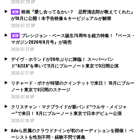
2026.07.28 UP
映画『愛し合ってるかい？ 忌野清志郎が教えてくれた』
NEW
が10月に公開！本予告映像＆キービジュアルが解禁
2026.07.22 UP
プレシジョン・ベース誕生75周年を総力特集！『ベース・
NEW
マガジン2026年8月号』が発売
2026.07.21 UP
デイヴ・ホランドが20年ぶりに降臨！ スーパーバン
ド“AZIZA”を率いて11月にブルーノート東京で3日間公演
2026.07.17 UP
リチャード・ボナが待望のクインテットで来日！ 10月にブルー
ノート東京で3日間のステージ
2026.07.14 UP
クリスチャン・マクブライドが新バンド“ウルサ・メイジャ
ー”で来日！ 9月にブルーノート東京で日本デビュー公演
2026.07.10 UP
Adoら所属のクラウドナインが初のオーディションを開催！ ベ
ーシストを性別不問・経験不問で募集