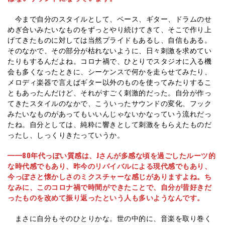
今まで自分のスタイルとして、ベース、ギター、ドラムのせ
めぎ合いみたいなものをずっとやり続けてきて、そこで作り上
げてきたものに対しては当然プライドもあるし、自信もある。
そのなかで、その部分が枯れないように、日々刺激を求めてい
たりもするんだよね。コロナ禍で、ひとりでスタジオに入る機
会も多くなったときに、シーケンスで何かを走らせてみたり、
メロディ楽器で言えばギター以外のものを使ってみたりするこ
ともあったんだけど、それがすごく刺激的だった。自分が作っ
てきたスタイルのなかで、こういったサウンドの変化、フック
みたいなものがあってもいいんじゃないかなっていう流れだっ
たね。自分としては、純粋に響きとして刺激をもらえたものだ
ったし、しっくりきたっていうか。
━━80年代っぽい質感は、Jさんが多感な頃を過ごしたルーツ的
な時代感でもあり、昨今のリバイバルによる現代感でもあり、
今っぽさと懐かしさのミクスチャーな感じがありますよね。ち
なみに、このコロナ禍で時間ができたことで、自分が昔好きだ
ったものを改めて振り返ったという人も多いようなんです。
まさに自分もそのひとりかな。世の中的に、音楽を取り巻く