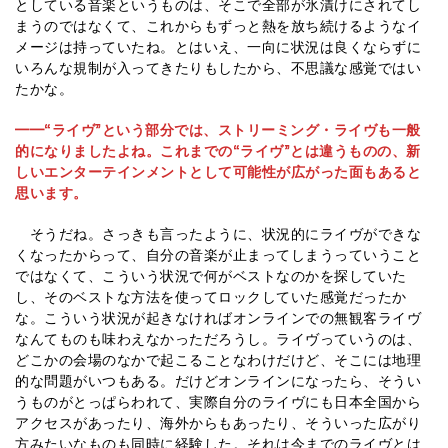
としている音楽というものは、そこで全部が氷漬けにされてし
まうのではなくて、これからもずっと熱を放ち続けるようなイ
メージは持っていたね。とはいえ、一向に状況は良くならずに
いろんな規制が入ってきたりもしたから、不思議な感覚ではい
たかな。
━━“ライヴ”という部分では、ストリーミング・ライヴも一般
的になりましたよね。これまでの“ライヴ”とは違うものの、新
しいエンターテインメントとして可能性が広がった面もあると
思います。
そうだね。さっきも言ったように、状況的にライヴができな
くなったからって、自分の音楽が止まってしまうっていうこと
ではなくて、こういう状況で何がベストなのかを探していた
し、そのベストな方法を使ってロックしていた感覚だったか
な。こういう状況が起きなければオンラインでの無観客ライヴ
なんてものも味わえなかっただろうし。ライヴっていうのは、
どこかの会場のなかで起こることなわけだけど、そこには地理
的な問題がいつもある。だけどオンラインになったら、そうい
うものがとっぱらわれて、実際自分のライヴにも日本全国から
アクセスがあったり、海外からもあったり、そういった広がり
方みたいなものも同時に経験した。それは今までのライヴとは