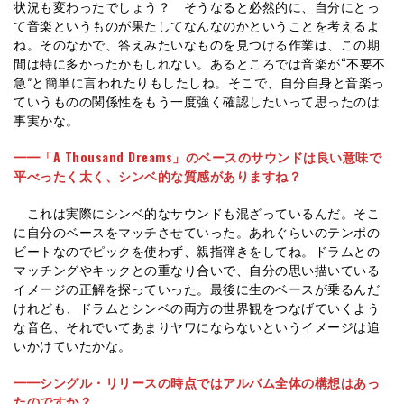
状況も変わったでしょう？ そうなると必然的に、自分にとっ
て音楽というものが果たしてなんなのかということを考えるよ
ね。そのなかで、答えみたいなものを見つける作業は、この期
間は特に多かったかもしれない。あるところでは音楽が“不要不
急”と簡単に言われたりもしたしね。そこで、自分自身と音楽っ
ていうものの関係性をもう一度強く確認したいって思ったのは
事実かな。
━━「A Thousand Dreams」のベースのサウンドは良い意味で
平べったく太く、シンベ的な質感がありますね？
これは実際にシンベ的なサウンドも混ざっているんだ。そこ
に自分のベースをマッチさせていった。あれぐらいのテンポの
ビートなのでピックを使わず、親指弾きをしてね。ドラムとの
マッチングやキックとの重なり合いで、自分の思い描いている
イメージの正解を探っていった。最後に生のベースが乗るんだ
けれども、ドラムとシンベの両方の世界観をつなげていくよう
な音色、それでいてあまりヤワにならないというイメージは追
いかけていたかな。
━━シングル・リリースの時点ではアルバム全体の構想はあっ
たのですか？