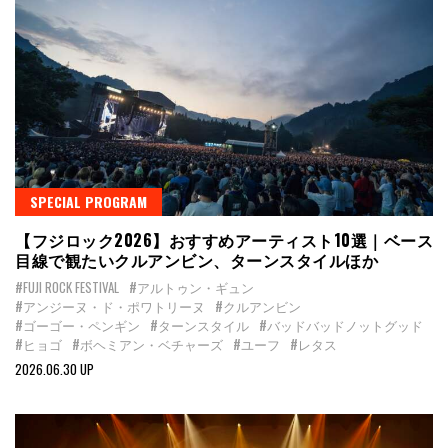
SPECIAL PROGRAM
【フジロック2026】おすすめアーティスト10選｜ベース
目線で観たいクルアンビン、ターンスタイルほか
#FUJI ROCK FESTIVAL
#アルトゥン・ギュン
#アンジーヌ・ド・ポワトリーヌ
#クルアンビン
#ゴーゴー・ペンギン
#ターンスタイル
#バッドバッドノットグッド
#ヒョゴ
#ボヘミアン・ベチャーズ
#ユーフ
#レタス
2026.06.30 UP