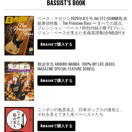
BASSIST’S BOOK
ベース・マガジン2026年8月号 Vol.372 (SUMMER) 表
紙巻頭特集：The Precision Bass 〜 すべての原点、
プレシジョン・ベース / 特別付録小冊子[プレシ
ジョン・ベースが支えた名曲楽譜集(全6曲)]付き
Amazonで購入する
難波章浩 AKIHIRO NAMBA -100% MY LIFE (BASS
MAGAZINE SPECIAL FEATURE SERIES)
Amazonで購入する
ニッポンの低音名人 日本ポップスの進化と、
それを支えてきた名ベーシストたち
Amazonで購入する