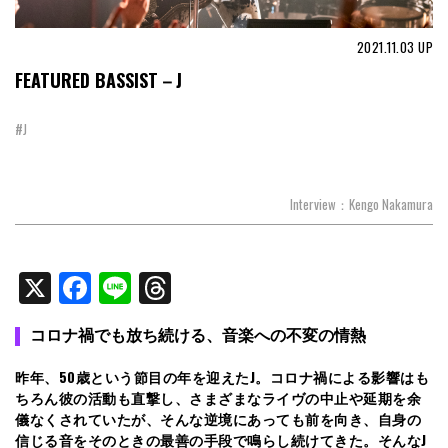
2021.11.03
UP
FEATURED BASSIST－J
#J
Interview：Kengo Nakamura
X
Facebook
Line
Threads
コロナ禍でも放ち続ける、音楽への不変の情熱
昨年、50歳という節目の年を迎えたJ。コロナ禍による影響はも
ちろん彼の活動も直撃し、さまざまなライヴの中止や延期を余
儀なくされていたが、そんな逆境にあっても前を向き、自身の
信じる音をそのときの最善の手段で鳴らし続けてきた。そんなJ