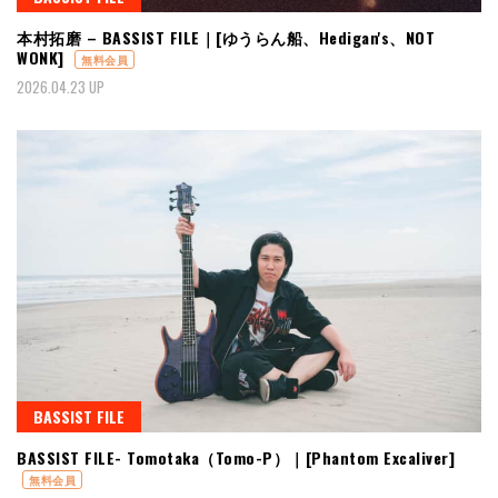
本村拓磨 – BASSIST FILE｜[ゆうらん船、Hedigan's、NOT
WONK]
無料会員
2026.04.23 UP
BASSIST FILE
BASSIST FILE- Tomotaka（Tomo-P）｜[Phantom Excaliver]
無料会員