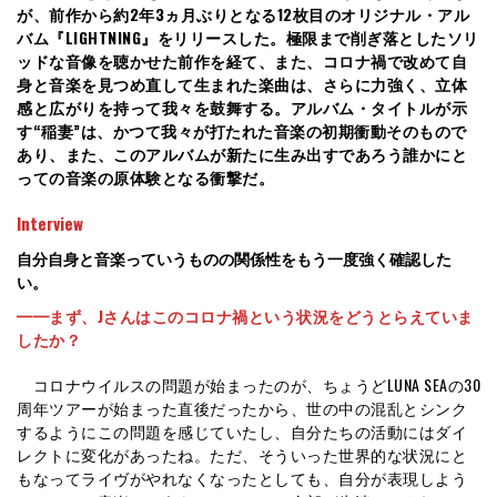
が、前作から約2年3ヵ月ぶりとなる12枚目のオリジナル・アル
バム『LIGHTNING』をリリースした。極限まで削ぎ落としたソリ
ッドな音像を聴かせた前作を経て、また、コロナ禍で改めて自
身と音楽を見つめ直して生まれた楽曲は、さらに力強く、立体
感と広がりを持って我々を鼓舞する。アルバム・タイトルが示
す“稲妻”は、かつて我々が打たれた音楽の初期衝動そのもので
あり、また、このアルバムが新たに生み出すであろう誰かにと
っての音楽の原体験となる衝撃だ。
Interview
自分自身と音楽っていうものの関係性をもう一度強く確認した
い。
━━まず、Jさんはこのコロナ禍という状況をどうとらえていま
したか？
コロナウイルスの問題が始まったのが、ちょうどLUNA SEAの30
周年ツアーが始まった直後だったから、世の中の混乱とシンク
するようにこの問題を感じていたし、自分たちの活動にはダイ
レクトに変化があったね。ただ、そういった世界的な状況にと
もなってライヴがやれなくなったとしても、自分が表現しよう