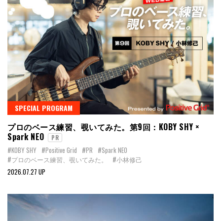
SPECIAL PROGRAM
プロのベース練習、覗いてみた。第9回：KOBY SHY ×
Spark NEO
PR
#KOBY SHY
#Positive Grid
#PR
#Spark NEO
#プロのベース練習、覗いてみた。
#小林修己
2026.07.27 UP