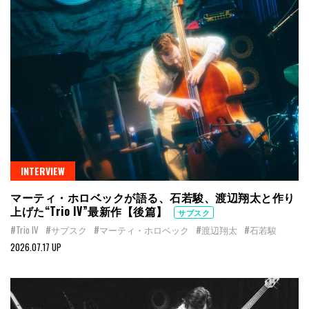
INTERVIEW
マーティ・ホロベックが語る、石若駿、渡辺翔太と作り
上げた“Trio IV”最新作【後篇】
サブスク
#Trio IV
#サブスク
#マーティ・ホロベック
#渡辺翔太
#石若駿
2026.07.17 UP