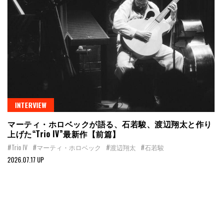
INTERVIEW
マーティ・ホロベックが語る、石若駿、渡辺翔太と作り
上げた“Trio IV”最新作【前篇】
#Trio IV
#マーティ・ホロベック
#渡辺翔太
#石若駿
2026.07.17 UP