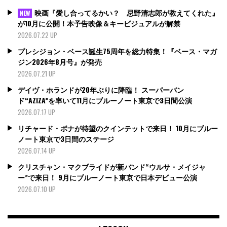
映画『愛し合ってるかい？ 忌野清志郎が教えてくれた』
NEW
が10月に公開！本予告映像＆キービジュアルが解禁
2026.07.22 UP
プレシジョン・ベース誕生75周年を総力特集！『ベース・マガ
ジン2026年8月号』が発売
2026.07.21 UP
デイヴ・ホランドが20年ぶりに降臨！ スーパーバン
ド“AZIZA”を率いて11月にブルーノート東京で3日間公演
2026.07.17 UP
リチャード・ボナが待望のクインテットで来日！ 10月にブルー
ノート東京で3日間のステージ
2026.07.14 UP
クリスチャン・マクブライドが新バンド“ウルサ・メイジャ
ー”で来日！ 9月にブルーノート東京で日本デビュー公演
2026.07.10 UP