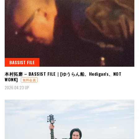
BASSIST FILE
本村拓磨 – BASSIST FILE｜[ゆうらん船、Hedigan's、NOT
WONK]
無料会員
2026.04.23 UP