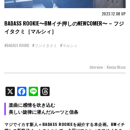
2023.12.08
UP
BADASS ROOKIE〜BMイチ押しのNEWCOMER〜 – フジ
イタクミ［マルシィ］
#BADASS ROOKIE
#フジイタクミ
#マルシィ
Interview：Kimiya Mizuo
X
Facebook
Line
Threads
楽曲に感情を吹き込む
美しい旋律に潜んだルーツと信条
マジでイカす新人＝BADASS ROOKIEを紹介する本企画。BMイチ