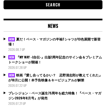
NEWS
夏だ！ベース・マガジンの半袖Tシャツが13色展開で新登
NEW
場！
2026.08.7 UP
『MY WAY -J自伝-』出版1周年記念のサイン会＆プレミアム
NEW
トークショーが開催！
2026.07.28 UP
映画『愛し合ってるかい？ 忌野清志郎が教えてくれた』
NEW
が10月に公開！本予告映像＆キービジュアルが解禁
2026.07.22 UP
プレシジョン・ベース誕生75周年を総力特集！『ベース・マガ
ジン2026年8月号』が発売
2026.07.21 UP