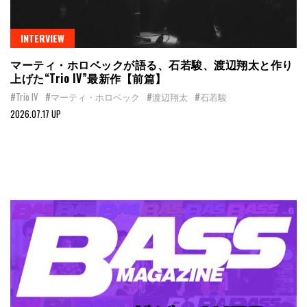
INTERVIEW
マーティ・ホロベックが語る、石若駿、渡辺翔太と作り
上げた“Trio IV”最新作【前篇】
#Trio IV
#マーティ・ホロベック
#渡辺翔太
#石若駿
2026.07.17 UP