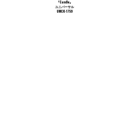
『Candle』
ユニバーサル
UMCK-1759