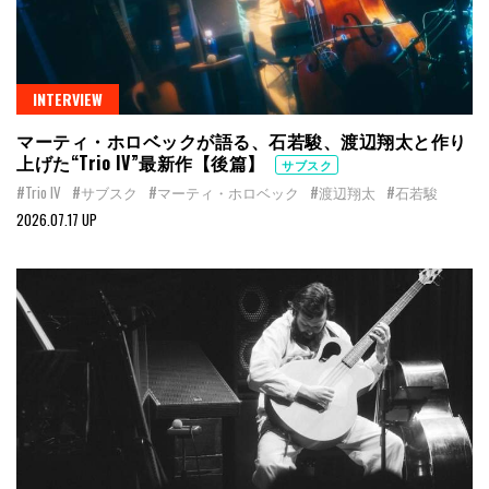
INTERVIEW
マーティ・ホロベックが語る、石若駿、渡辺翔太と作り
上げた“Trio IV”最新作【後篇】
サブスク
#Trio IV
#サブスク
#マーティ・ホロベック
#渡辺翔太
#石若駿
2026.07.17 UP