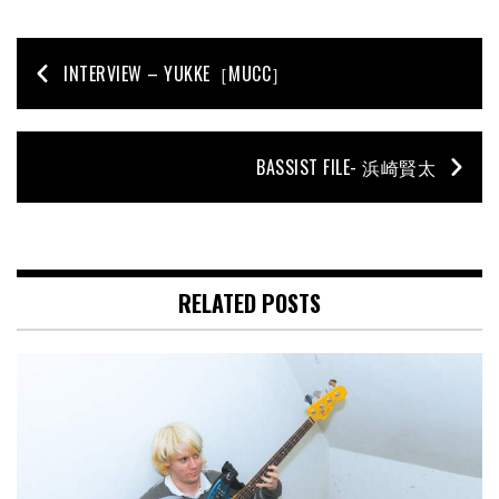
INTERVIEW – YUKKE［MUCC］
BASSIST FILE- 浜崎賢太
RELATED POSTS