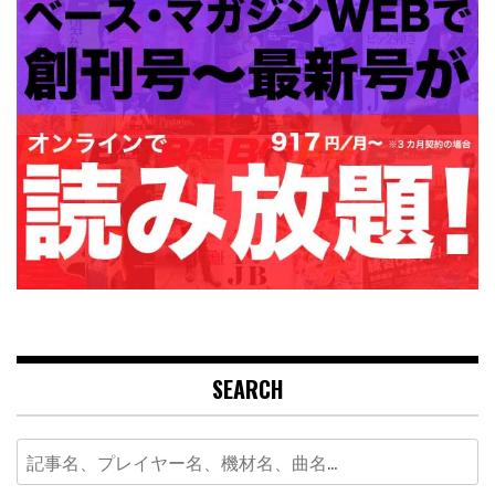
SEARCH
Search
for: