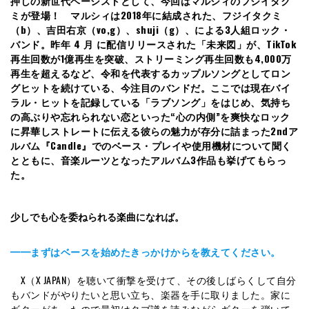
押しの新世代ベーシストとして、今回はマルシィのフジイタク
ミが登場！ マルシィは2018年に結成された、フジイタクミ
（b）、吉田右京（vo,g）、shuji（g）、による3人組ロック・
バンド。昨年 4 月 に配信リリースされた「未来図」が、TikTok
再生回数が1億再生を突破、ストリーミング再生回数も4,000万
再生を超えるなど、令和を代表するカップルソングとしてロン
グヒットを続けている、今注目のバンドだ。ここでは現在バイ
ラル・ヒットを記録している「ラブソング」をはじめ、気持ち
の高ぶりや忘れられない恋といった“心の内側”を爽快なロック
に昇華しストレートに伝える彼らの魅力が存分に詰まった2ndア
ルバム『Candle』でのベース・プレイや使用機材について聞く
とともに、音楽ルーツとなったアルバム3作品も挙げてもらっ
た。
少しでも心を委ねられる楽曲になれば。
━━まずはベースを始めたきっかけからを教えてください。
X（X JAPAN）を聴いて衝撃を受けて、その後しばらくして自分
もバンドがやりたいと思い立ち、楽器を手に取りました。家に
ギターがあったので最初はタブ譜を読みながらギターを弾いて