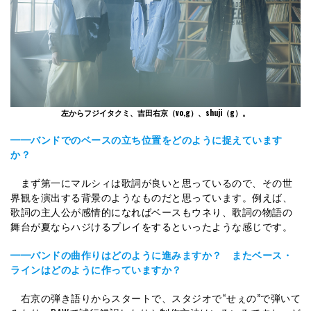
左からフジイタクミ、吉田右京（vo,g）、shuji（g）。
━━
バンドでのベースの立ち位置をどのように捉えています
か？
まず第一にマルシィは歌詞が良いと思っているので、その世
界観を演出する背景のようなものだと思っています。例えば、
歌詞の主人公が感情的になればベースもウネり、歌詞の物語の
舞台が夏ならハジけるプレイをするといったような感じです。
━━バンドの曲作りはどのように進みますか？ またベース・
ラインはどのように作っていますか？
右京の弾き語りからスタートで、スタジオで“せぇの”で弾いて