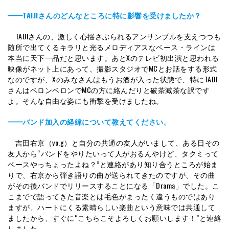
━━TAIJIさんのどんなところに特に影響を受けましたか？
TAIJIさんの、激しく心揺さぶられるアンサンブルを支えつつも
随所で出てくるキラリと光るメロディアスなベース・ラインは
本当に天下一品だと思います。あとXのテレビ初出演と思われる
映像がネット上にあって、撮影スタジオでMCとお話をする形式
なのですが、Xのみなさんはもうお酒が入った状態で、特にTAIJI
さんはベロンベロンでMCの方に絡んだりと破茶滅茶な訳です
よ。そんな自由な姿にも衝撃を受けましたね。
━━バンド加入の経緯について教えてください。
吉田右京（vo,g）と自分の共通の友人がいまして、ある日その
友人から“バンドをやりたいって人がおるんやけど、タクミって
ベースやっちょったよね？”と連絡があり知り合うところが始ま
りで、右京から弾き語りの曲が送られてきたのですが、その曲
がその後バンドでリリースすることになる「Drama」でした。こ
こまでで語ってきた音楽とは毛色がまったく違うものではあり
ますが、ハートにくる素晴らしい楽曲という意味では共通して
ましたから、すぐに“こちらこそよろしくお願いします！”と連絡
しました。