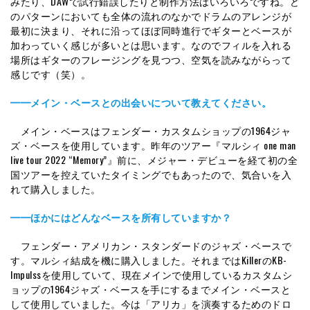
みたり、DAWで試行錯誤したりと制作方法はいろいろですね。ど
のパターンにおいても全体の流れのなかでドラムのアレンジが
最初に決まり、それに沿ってほぼ同時進行でギターとベースが
加わっていく感じが多いとは思います。なのでフィルを入れる
場所はギターのフレージングを見つつ、空気を読みながらって
感じです（笑）。
━━メイン・ベースとの出会いについて教えてください。
メイン・ベースはフェンダー・カスタムショップの1964ジャ
ズ・ベースを使用しています。昨年のツアー『マルシィ one man
live tour 2022 “Memory”』前に、メジャー・デビューを経て初の全
国ツアーを控えていたタイミングでもあったので、気合いを入
れて購入しました。
━━ほかにはどんなベースを所有していますか？
フェンダー・アメリカン・スタンダードのジャズ・ベースで
す。マルシィ結成を機に購入しました。それまではKillerのKB-
Impulssを使用していて、現在メインで使用しているカスタムシ
ョップの1964ジャズ・ベースを手にするまでメイン・ベースと
して使用していました。今は「アリカ」を演奏するためのドロ