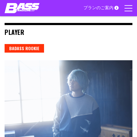
Skip
プランのご案内
to
content
PLAYER
BADASS ROOKIE