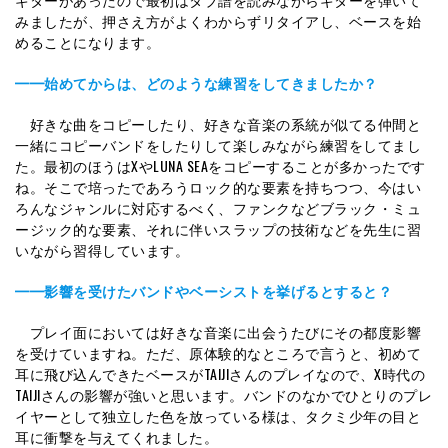
みましたが、押さえ方がよくわからずリタイアし、ベースを始
めることになります。
━━始めてからは、どのような練習をしてきましたか？
好きな曲をコピーしたり、好きな音楽の系統が似てる仲間と
一緒にコピーバンドをしたりして楽しみながら練習をしてまし
た。最初のほうはXやLUNA SEAをコピーすることが多かったです
ね。そこで培ったであろうロック的な要素を持ちつつ、今はい
ろんなジャンルに対応するべく、ファンクなどブラック・ミュ
ージック的な要素、それに伴いスラップの技術などを先生に習
いながら習得しています。
━━影響を受けたバンドやベーシストを挙げるとすると？
プレイ面においては好きな音楽に出会うたびにその都度影響
を受けていますね。ただ、原体験的なところで言うと、初めて
耳に飛び込んできたベースがTAIJIさんのプレイなので、X時代の
TAIJIさんの影響が強いと思います。バンドのなかでひとりのプレ
イヤーとして独立した色を放っている様は、タクミ少年の目と
耳に衝撃を与えてくれました。