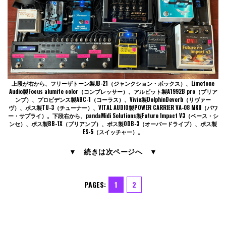
上段が右から、フリーザトーン製JB-21（ジャンクション・ボックス）、Limetone
Audio製Focus alumite color（コンプレッサー）、アルビット製A1992B pro（プリア
ンプ）、プロビデンス製ABC-1（コーラス）、Vivie製DolphinDeverb（リヴァー
ヴ）、ボス製TU-3（チューナー）、VITAL AUDIO製POWER CARRIER VA-08 MKII（パワ
ー・サプライ）。下段右から、pandaMidi Solutions製Future Impact V3（ベース・シ
ンセ）、ボス製BB-1X（プリアンプ）、ボス製ODB-3（オーバードライブ）、ボス製
ES-5（スイッチャー）。
▼ 続きは次ページへ ▼
PAGES:
1
2