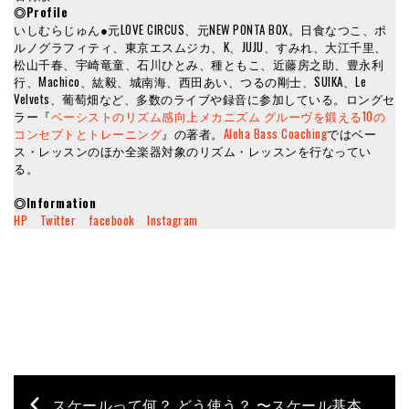
◎Profile
いしむらじゅん●元LOVE CIRCUS、元NEW PONTA BOX。日食なつこ、ポ
ルノグラフィティ、東京エスムジカ、K、JUJU、すみれ、大江千里、
松山千春、宇崎竜童、石川ひとみ、種ともこ、近藤房之助、豊永利
行、Machico、紘毅、城南海、西田あい、つるの剛士、SUIKA、Le
Velvets、葡萄畑など、多数のライブや録音に参加している。ロングセ
ラー『
ベーシストのリズム感向上メカニズム グルーヴを鍛える10の
コンセプトとトレーニング
』の著者。
Aloha Bass Coaching
ではベー
ス・レッスンのほか全楽器対象のリズム・レッスンを行なってい
る。
◎Information
HP
Twitter
facebook
Instagram
スケールって何？ どう使う？ 〜スケール基本篇〜【ベース初心者のための知識“キホンのキ”】第12回