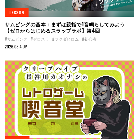
LESSON
サムピングの基本：まずは親指で1音鳴らしてみよう
【ゼロからはじめるスラップラボ】第4回
#サムピング
#ゼロスラ
#フクダヒロム
#初心者
2026.08.4 UP