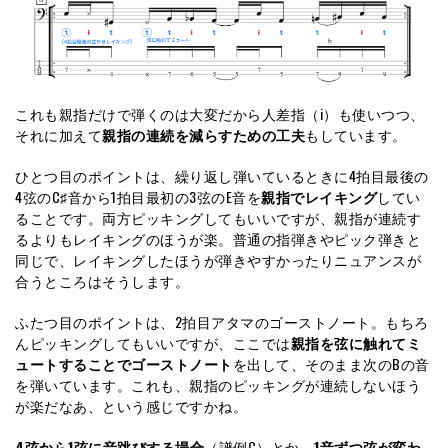
これも親指だけで弾くのは大変だから人差指（i）も使いつつ、
それに加えて
親指の連続を減らすための工夫
もしています。
ひとつ目のポイントは、繰り返し弾いているときに4拍目最後の
4弦のC♯音から1拍目最初の3弦のE音を
親指でレイキング
してい
ることです。両方ピッキングしてもいいですが、親指が連続す
るよりもレイキングのほうが楽。普通の指弾きやピック弾きと
同じで、レイキングしたほうが弾きやすかったりニュアンスが
合うところはそうします。
ふたつ目のポイントは、2拍目アタマのゴーストノート。もちろ
んピッキングしてもいいですが、ここでは
親指を弦に触れてミ
ュートすることでゴーストノート
を出して、そのまま次のBの音
を弾いています。これも、親指のピッキングが連続しないほう
が楽だなあ、という感じですかね。
4弦から1弦に音跳びする場合
（譜例C）とか、
1音ずつ弦が変わ