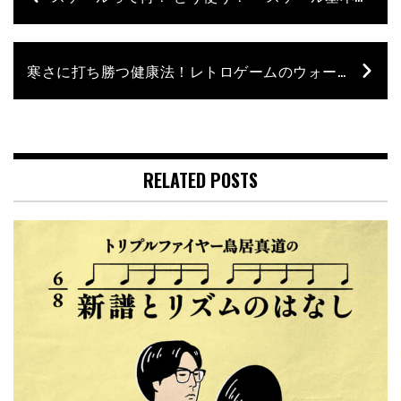
寒さに打ち勝つ健康法！レトロゲームのウォーキング・ベース4選【クリープハイプ長谷川カオナシのレトロゲーム喫音堂】– 第9回
RELATED POSTS