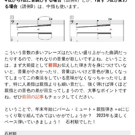
る場合
（譜例D）は、中指も使います。
こういう音数の多いフレーズはだいたい盛り上がった曲調だっ
たりするので、それなりの音量が欲しいですよね。ということ
は、まず大前提として
前回
お伝えした弾き方を身につけていな
いと、音量が小さかったり、音量はいいけど音色が激しくなっ
てしまってこの奏法をしている意味がなくなっちゃったりしま
す。特に人差指は親指よりも細い音だし、強く弾けば弾くほど
親指との音色の差が目立ってしまうので、大事なポイントです
ね。ぜひ
前回の記事
もチェックしてください。
ということで、年末年始にパーム・ミュート＋親指弾き＋αにじ
っくり取り組んでみてはいかがでしょうか？ 2023年も楽しく
ベース弾いていきましょう！ 石村順でした！
石村順