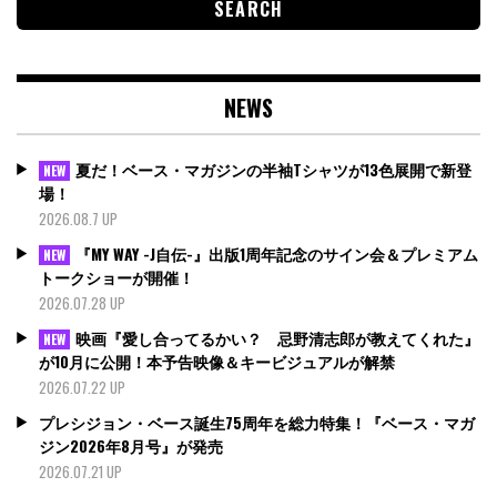
NEWS
夏だ！ベース・マガジンの半袖Tシャツが13色展開で新登
NEW
場！
2026.08.7 UP
『MY WAY -J自伝-』出版1周年記念のサイン会＆プレミアム
NEW
トークショーが開催！
2026.07.28 UP
映画『愛し合ってるかい？ 忌野清志郎が教えてくれた』
NEW
が10月に公開！本予告映像＆キービジュアルが解禁
2026.07.22 UP
プレシジョン・ベース誕生75周年を総力特集！『ベース・マガ
ジン2026年8月号』が発売
2026.07.21 UP