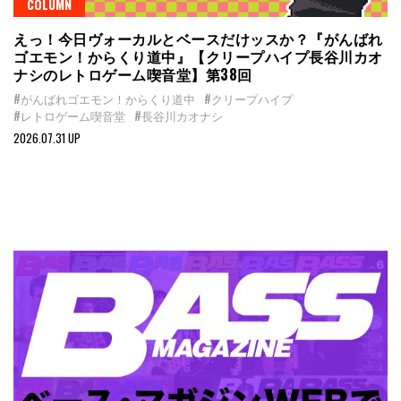
COLUMN
えっ！今日ヴォーカルとベースだけッスか？『がんばれ
ゴエモン！からくり道中』【クリープハイプ長谷川カオ
ナシのレトロゲーム喫音堂】第38回
#がんばれゴエモン！からくり道中
#クリープハイプ
#レトロゲーム喫音堂
#長谷川カオナシ
2026.07.31 UP