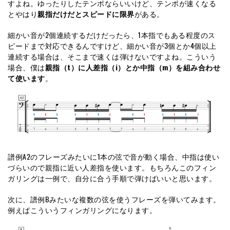
すよね。ゆったりしたテンポならいいけど、テンポが速くなる
とやはり
親指だけだとスピードに限界
がある。
細かい音が2個連続するだけだったら、1本指でもある程度のス
ピードまで対応できるんですけど、細かい音が3個とか4個以上
連続する場合は、そこまで速くは弾けないですよね。こういう
場合、僕は
親指（t）に人差指（i）とか中指（m）を組み合わせ
て使います
。
譜例A2のフレーズみたいに1本の弦で音が動く場合、中指は使い
づらいので親指に近い人差指を使います。もちろんこのフィン
ガリングは一例で、自分に合う手順で弾けばいいと思います。
次に、譜例Bみたいな複数の弦を使うフレーズを弾いてみます。
例えばこういうフィンガリングになります。