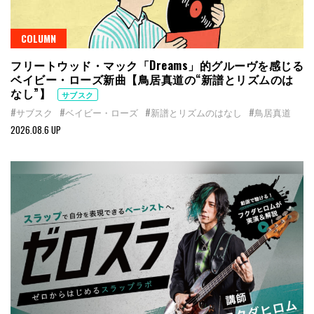
COLUMN
フリートウッド・マック「Dreams」的グルーヴを感じる
ベイビー・ローズ新曲【鳥居真道の“新譜とリズムのは
なし”】
サブスク
#サブスク
#ベイビー・ローズ
#新譜とリズムのはなし
#鳥居真道
2026.08.6 UP