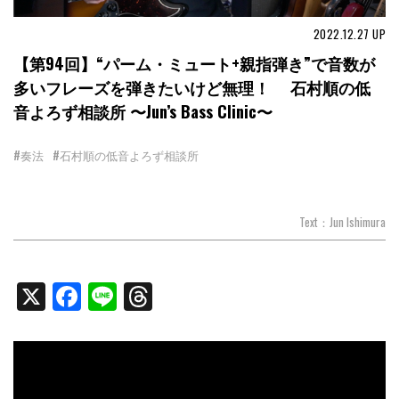
2022.12.27
UP
【第94回】“パーム・ミュート+親指弾き”で音数が
多いフレーズを弾きたいけど無理！ 石村順の低
音よろず相談所 〜Jun’s Bass Clinic〜
#奏法
#石村順の低音よろず相談所
Text：Jun Ishimura
X
Facebook
Line
Threads