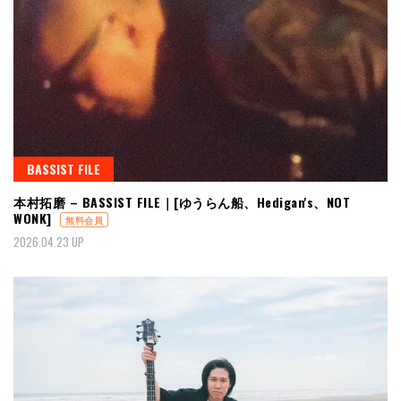
BASSIST FILE
本村拓磨 – BASSIST FILE｜[ゆうらん船、Hedigan's、NOT
WONK]
無料会員
2026.04.23 UP