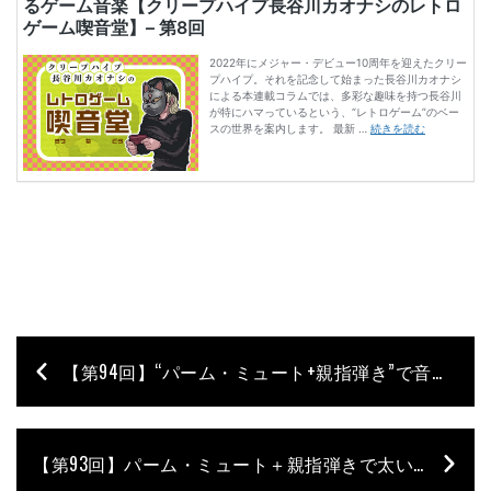
【第94回】“パーム・ミュート+親指弾き”で音数が多いフレーズを弾きたいけど無理！ 石村順の低音よろず相談所 〜Jun’s Bass Clinic〜
【第93回】パーム・ミュート＋親指弾きで太い音を出す、逆転の発想 石村順の低音よろず相談所 〜Jun’s Bass Clinic〜