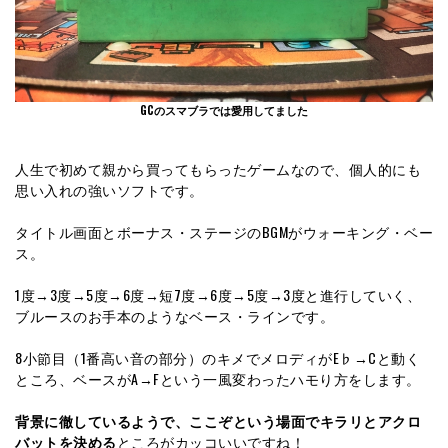
GCのスマブラでは愛用してました
人生で初めて親から買ってもらったゲームなので、個人的にも
思い入れの強いソフトです。
タイトル画面とボーナス・ステージのBGMがウォーキング・ベー
ス。
1度→3度→5度→6度→短7度→6度→5度→3度と進行していく、
ブルースのお手本のようなベース・ラインです。
8小節目（1番高い音の部分）のキメでメロディがE♭→Cと動く
ところ、ベースがA→Fという一風変わったハモり方をします。
背景に徹しているようで、ここぞという場面でキラリとアクロ
バットを決める
ところがカッコいいですね！