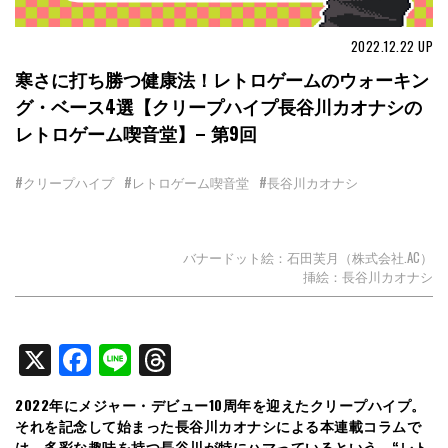
2022.12.22
UP
寒さに打ち勝つ健康法！レトロゲームのウォーキン
グ・ベース4選【クリープハイプ長谷川カオナシの
レトロゲーム喫音堂】– 第9回
#クリープハイプ
#レトロゲーム喫音堂
#長谷川カオナシ
バナードット絵：石田芙月（株式会社.AC）
挿絵：長谷川カオナシ
X
Facebook
Line
Threads
2022年にメジャー・デビュー10周年を迎えたクリープハイプ。
それを記念して始まった長谷川カオナシによる本連載コラムで
は、多彩な趣味を持つ長谷川が特にハマっているという、“レト