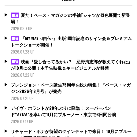
夏だ！ベース・マガジンの半袖Tシャツが13色展開で新登
NEW
場！
2026.08.7 UP
『MY WAY -J自伝-』出版1周年記念のサイン会＆プレミアム
NEW
トークショーが開催！
2026.07.28 UP
映画『愛し合ってるかい？ 忌野清志郎が教えてくれた』
NEW
が10月に公開！本予告映像＆キービジュアルが解禁
2026.07.22 UP
プレシジョン・ベース誕生75周年を総力特集！『ベース・マガ
ジン2026年8月号』が発売
2026.07.21 UP
デイヴ・ホランドが20年ぶりに降臨！ スーパーバン
ド“AZIZA”を率いて11月にブルーノート東京で3日間公演
2026.07.17 UP
リチャード・ボナが待望のクインテットで来日！ 10月にブルー