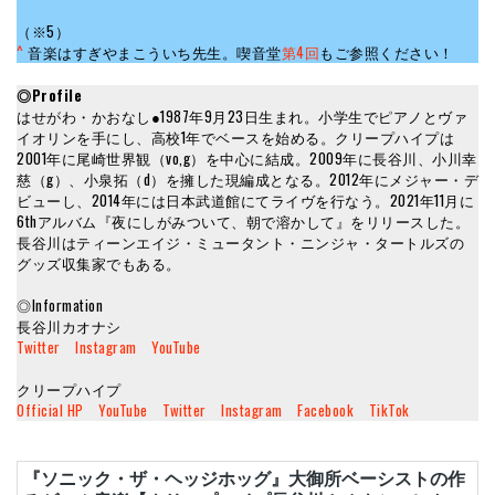
（※5）
^
音楽はすぎやまこういち先生。喫音堂
第4回
もご参照ください！
◎Profile
はせがわ・かおなし●1987年9月23日生まれ。小学生でピアノとヴァ
イオリンを手にし、高校1年でベースを始める。クリープハイプは
2001年に尾崎世界観（vo,g）を中心に結成。2009年に長谷川、小川幸
慈（g）、小泉拓（d）を擁した現編成となる。2012年にメジャー・デ
ビューし、2014年には日本武道館にてライヴを行なう。2021年11月に
6thアルバム『夜にしがみついて、朝で溶かして』をリリースした。
長谷川はティーンエイジ・ミュータント・ニンジャ・タートルズの
グッズ収集家でもある。
◎Information
長谷川カオナシ
Twitter
Instagram
YouTube
クリープハイプ
Official HP
YouTube
Twitter
Instagram
Facebook
TikTok