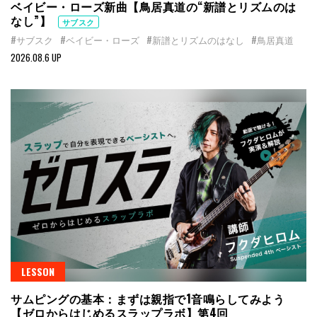
ベイビー・ローズ新曲【鳥居真道の“新譜とリズムのは
なし”】
サブスク
#サブスク
#ベイビー・ローズ
#新譜とリズムのはなし
#鳥居真道
2026.08.6 UP
LESSON
サムピングの基本：まずは親指で1音鳴らしてみよう
【ゼロからはじめるスラップラボ】第4回