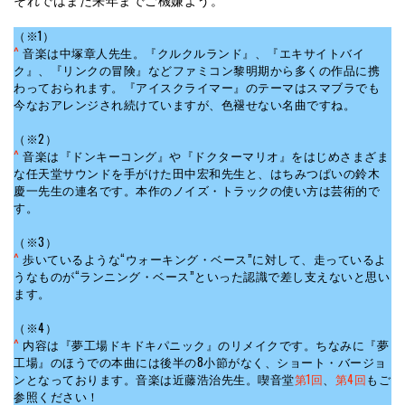
（※1）
^
音楽は中塚章人先生。『クルクルランド』、『エキサイトバイ
ク』、『リンクの冒険』などファミコン黎明期から多くの作品に携
わっておられます。『アイスクライマー』のテーマはスマブラでも
今なおアレンジされ続けていますが、色褪せない名曲ですね。
（※2）
^
音楽は『ドンキーコング』や『ドクターマリオ』をはじめさまざま
な任天堂サウンドを手がけた田中宏和先生と、はちみつぱいの鈴木
慶一先生の連名です。本作のノイズ・トラックの使い方は芸術的で
す。
（※3）
^
歩いているような“ウォーキング・ベース”に対して、走っているよ
うなものが“ランニング・ベース”といった認識で差し支えないと思い
ます。
（※4）
^
内容は『夢工場ドキドキパニック』のリメイクです。ちなみに『夢
工場』のほうでの本曲には後半の8小節がなく、ショート・バージョ
ンとなっております。音楽は近藤浩治先生。喫音堂
第1回
、
第4回
もご
参照ください！