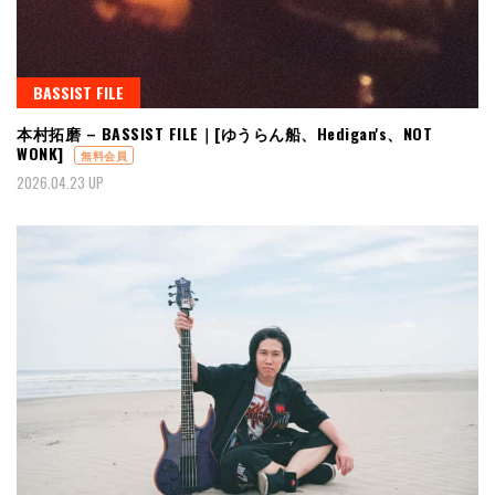
BASSIST FILE
本村拓磨 – BASSIST FILE｜[ゆうらん船、Hedigan's、NOT
WONK]
無料会員
2026.04.23 UP