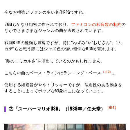
今なお根強いファンの多い名作RPGですね。
BGMもかなり緻密に作られており、
ファミコンの和音数の制約
の
なかでさまざまなジャンルの曲が表現されています。
戦闘BGMの種類も豊富ですが、特に“ねずみ”や“おじさん”、“ム
カデ”らと戦う際にはジャズ色の強い軽快なBGMが流れます。
“敵のコミカルさ”を演出しているのかもしれません。
（※3）
こちらの曲のベース・ラインはランニング・ベース
。
使用する経過音がややトリッキーですが、法則性のある動きを
することによってポップな印象の曲になっています。
（※4）
③「スーパーマリオUSA』（1988年／任天堂）