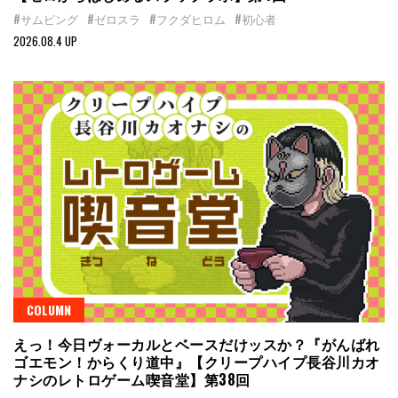
#サムピング
#ゼロスラ
#フクダヒロム
#初心者
2026.08.4 UP
COLUMN
えっ！今日ヴォーカルとベースだけッスか？『がんばれ
ゴエモン！からくり道中』【クリープハイプ長谷川カオ
ナシのレトロゲーム喫音堂】第38回