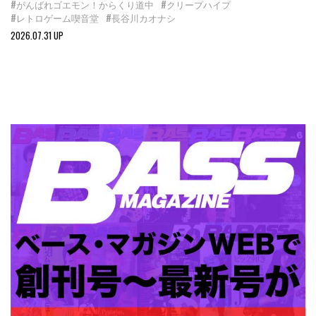
#がんばれゴエモン！からくり道中
#クリープハイプ
#レトロゲーム喫音堂
#長谷川カオナシ
2026.07.31 UP