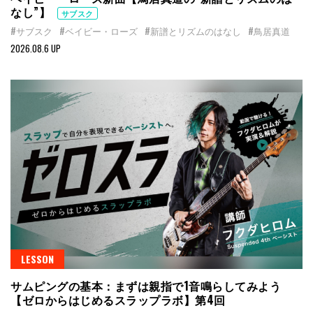
なし”】
サブスク
#サブスク
#ベイビー・ローズ
#新譜とリズムのはなし
#鳥居真道
2026.08.6 UP
LESSON
サムピングの基本：まずは親指で1音鳴らしてみよう
【ゼロからはじめるスラップラボ】第4回