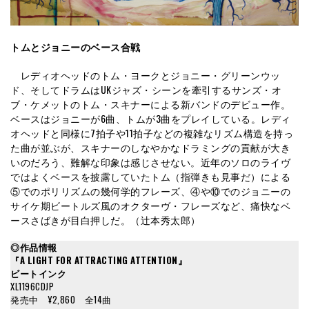
トムとジョニーのベース合戦
レディオヘッドのトム・ヨークとジョニー・グリーンウッ
ド、そしてドラムはUKジャズ・シーンを牽引するサンズ・オ
ブ・ケメットのトム・スキナーによる新バンドのデビュー作。
ベースはジョニーが6曲、トムが3曲をプレイしている。レディ
オヘッドと同様に7拍子や11拍子などの複雑なリズム構造を持っ
た曲が並ぶが、スキナーのしなやかなドラミングの貢献が大き
いのだろう、難解な印象は感じさせない。近年のソロのライヴ
ではよくベースを披露していたトム（指弾きも見事だ）による
⑤でのポリリズムの幾何学的フレーズ、④や⑩でのジョニーの
サイケ期ビートルズ風のオクターヴ・フレーズなど、痛快なベ
ースさばきが目白押しだ。（辻本秀太郎）
◎作品情報
『A LIGHT FOR ATTRACTING ATTENTION』
ビートインク
XL1196CDJP
発売中 ¥2,860 全14曲