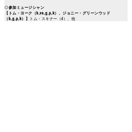
◎
参加ミュージシャン
【トム・ヨーク（b,vo,g,p,k）、ジョニー・グリーンウッド
（b,g,p,k）】
トム・スキナー（d）、他