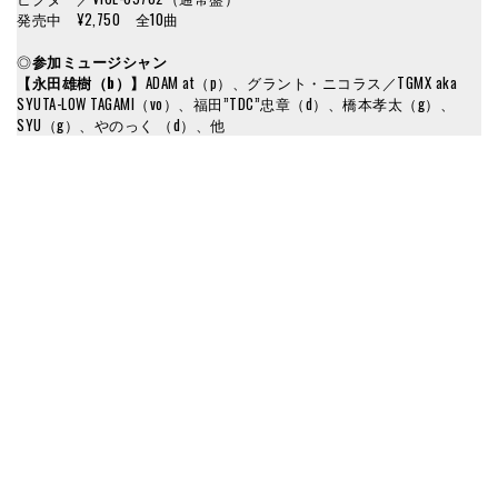
発売中 ¥2,750 全10曲
◎
参加ミュージシャン
【永田雄樹（b）】
ADAM at（p）、グラント・ニコラス／TGMX aka
SYUTA-LOW TAGAMI（vo）、福田”TDC”忠章（d）、橋本孝太（g）、
SYU（g）、やのっく （d）、他