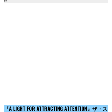
他
『A LIGHT FOR ATTRACTING ATTENTION』ザ・ス