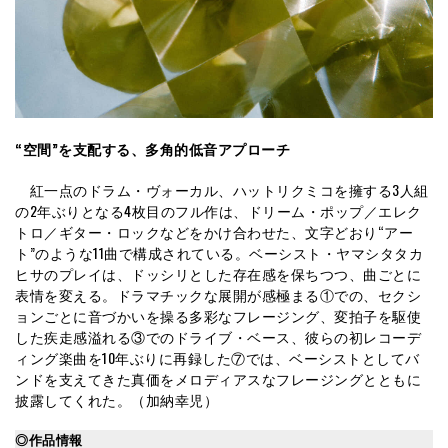
“空間”を支配する、多角的低音アプローチ
紅一点のドラム・ヴォーカル、ハットリクミコを擁する3人組
の2年ぶりとなる4枚目のフル作は、ドリーム・ポップ／エレク
トロ／ギター・ロックなどをかけ合わせた、文字どおり“アー
ト”のような11曲で構成されている。ベーシスト・ヤマシタタカ
ヒサのプレイは、ドッシリとした存在感を保ちつつ、曲ごとに
表情を変える。ドラマチックな展開が感極まる①での、セクシ
ョンごとに音づかいを操る多彩なフレージング、変拍子を駆使
した疾走感溢れる③でのドライブ・ベース、彼らの初レコーデ
ィング楽曲を10年ぶりに再録した⑦では、ベーシストとしてバ
ンドを支えてきた真価をメロディアスなフレージングとともに
披露してくれた。（加納幸児）
◎作品情報