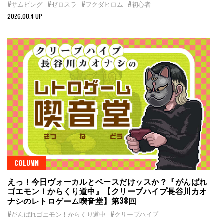
#サムピング
#ゼロスラ
#フクダヒロム
#初心者
2026.08.4 UP
COLUMN
えっ！今日ヴォーカルとベースだけッスか？『がんばれ
ゴエモン！からくり道中』【クリープハイプ長谷川カオ
ナシのレトロゲーム喫音堂】第38回
#がんばれゴエモン！からくり道中
#クリープハイプ