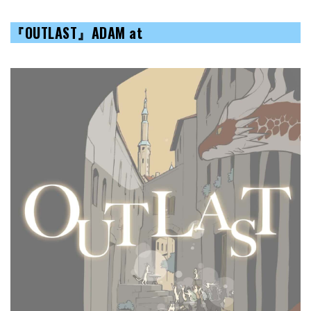
『
OUTLAST
』ADAM at