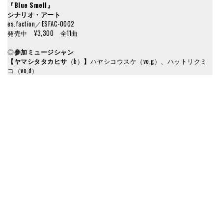
『
Blue Smell
』
シナリオ・アート
es.faction／ESFAC-0002
発売中 ¥3,300 全11曲
◎
参加ミュージシャン
【ヤマシタタカヒサ
（b）
】
ハヤシコウスケ（vo,g）、ハットリクミ
コ（vo,d）