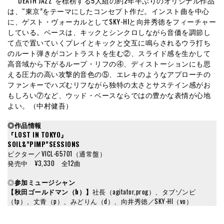
“DEATH JAZZ”を標榜する5人組の約2年半ぶりのオリジナル作品
は、“東京”をテーマにしたコンセプト作だ。インスト曲を中心
に、ゲスト・ヴォーカルとしてSKY-HIと向井秀徳をフィーチャー
している。ベースは、キックとシンクロしながら音価を調節し
て点で置いていくプレイとキックと交互に鳴らされるウラ打ち
のルート弾きがコントラストを生む②、スライド感を生かして
高音域から下がるループ・リフの④、ディストーションにも思
える圧力の高い攻撃的音色の⑤、エレキのようなアプローチの
ファンキーでハズむリフながら独特の太さとサステイン感がお
もしろい⑦など、ウッド・ベースならではの豊かな表情が心地
よい。（中村健吾）
◎作品情報
『LOST IN TOKYO』
SOIL&”PIMP”SESSIONS
ビクター／VICL-65701（通常盤）
発売中 ¥3,330 全12曲
◎
参加ミュージシャン
【秋田ゴールドマン（b）】
社長（agitator,prog）、タブゾンビ
（tp）、丈青（p）、みどりん（d）、向井秀徳／SKY-HI（vo）