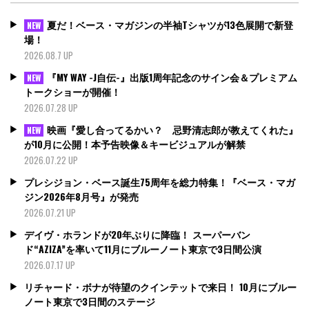
夏だ！ベース・マガジンの半袖Tシャツが13色展開で新登
NEW
場！
2026.08.7 UP
『MY WAY -J自伝-』出版1周年記念のサイン会＆プレミアム
NEW
トークショーが開催！
2026.07.28 UP
映画『愛し合ってるかい？ 忌野清志郎が教えてくれた』
NEW
が10月に公開！本予告映像＆キービジュアルが解禁
2026.07.22 UP
プレシジョン・ベース誕生75周年を総力特集！『ベース・マガ
ジン2026年8月号』が発売
2026.07.21 UP
デイヴ・ホランドが20年ぶりに降臨！ スーパーバン
ド“AZIZA”を率いて11月にブルーノート東京で3日間公演
2026.07.17 UP
リチャード・ボナが待望のクインテットで来日！ 10月にブルー
ノート東京で3日間のステージ