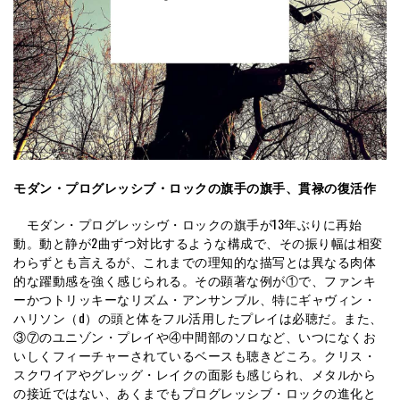
モダン・プログレッシブ・ロックの旗手の旗手、貫禄の復活作
モダン・プログレッシヴ・ロックの旗手が13年ぶりに再始
動。動と静が2曲ずつ対比するような構成で、その振り幅は相変
わらずとも言えるが、これまでの理知的な描写とは異なる肉体
的な躍動感を強く感じられる。その顕著な例が①で、ファンキ
ーかつトリッキーなリズム・アンサンブル、特にギャヴィン・
ハリソン（d）の頭と体をフル活用したプレイは必聴だ。また、
③⑦のユニゾン・プレイや④中間部のソロなど、いつになくお
いしくフィーチャーされているベースも聴きどころ。クリス・
スクワイアやグレッグ・レイクの面影も感じられ、メタルから
の接近ではない、あくまでもプログレッシブ・ロックの進化と