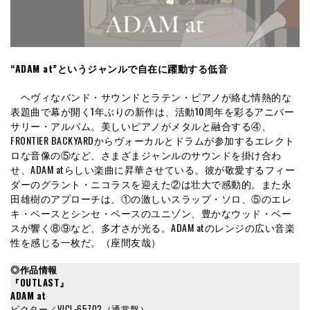
“ADAM at”というジャンルで自在に躍動する低音
ヘヴィなバンド・サウンドとラテン・ピアノが絡む情熱的な
表題曲で幕が開く1年ぶりの新作は、活動10周年を彩るアニバー
サリー・アルバム。美しいピアノがメタルと融合する④、
FRONTIER BACKYARDからヴォーカルとドラムが参加するエレクト
ロな音像の⑤など、さまざまジャンルのサウンドを掛け合わ
せ、ADAM atらしい楽曲に昇華させている。彼が敬愛するフィー
ダーのグラント・ニコラスを迎えた②は壮大で感動的。また永
田雄樹のアプローチは、①の激しいスラップ・ソロ、⑤のエレ
キ・ベースとシンセ・ベースのユニゾン、豊かなウッド・ベー
スが響く⑧⑨など、多才さが光る。ADAM atのレンジの広い音楽
性を感じる一枚だ。（座間友哉）
◎作品情報
『OUTLAST』
ADAM at
ビクター／VICL-65702（通常盤）