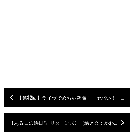
【第82回】ライヴでめちゃ緊張！ ヤバい！ ってときの対処法 パート2 石村順の低音よろず相談所 〜Jun’s Bass Clinic〜
【ある日の絵日記 リターンズ】（絵と文：かわいしのぶ）– 第8回