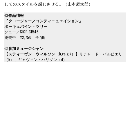
してのスタイルを感じさせる。（山本彦太郎）
◎作品情報
『
クロージャー／コンティニュエイション
』
ポーキュパイン・ツリー
ソニー／SICP-31546
発売中 ¥2,750 全7曲
◎
参加ミュージシャン
【スティーヴン・ウィルソン
（b,vo,g,k）
】
リチャード・バルビエリ
（k）、ギャヴィン・ハリソン（d）