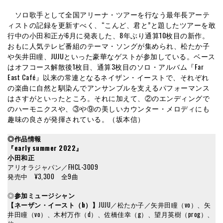
ソロ歌手として全国アリーナ・ツアーを行なう最年長アーテ
ィストの記録を更新すべく、“こんど、君と”と題したツアーを敢
行中の小田和正が6月に発表した、8年ぶり通算10枚目の新作。
おもに人気テレビ番組のテーマ・ソングが集められ、松たか子
や矢井田瞳、JUJUといった豪華なゲストが参加している。ベース
はオフコース解散後1枚目、通算3枚目のソロ・アルバム『Far
East Café』以来の常連となるネイザン・イーストで、それぞれ
の楽曲に自然と馴染んでアンサンブルを支えるパフォーマンス
はさすがといったところ。それに加えて、②のエンディングで
のハーモニクスや、③や⑨の美しいカウンター・メロディにも
趣味の良さが発揮されている。（坂本信）
◎作品情報
『early summer 2022』
小田和正
アリオラジャパン／FHCL-3009
発売中 ¥3,300 全9曲
◎
参加ミュージシャン
【ネーザン・イースト（b）】
JUJU／松たか子／矢井田瞳（vo）、矢
井田瞳（vo）、木村万作（d）、佐橋佳幸（g）、望月英樹（prog）、