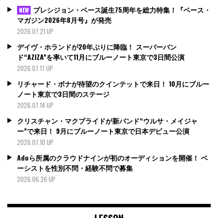
プレシジョン・ベース誕生75周年を総力特集！『ベース・
NEW
マガジン2026年8月号』が発売
2026.07.21 UP
デイヴ・ホランドが20年ぶりに降臨！ スーパーバン
ド“AZIZA”を率いて11月にブルーノート東京で3日間公演
2026.07.17 UP
リチャード・ボナが待望のクインテットで来日！ 10月にブルー
ノート東京で3日間のステージ
2026.07.14 UP
クリスチャン・マクブライドが新バンド“ウルサ・メイジャ
ー”で来日！ 9月にブルーノート東京で日本デビュー公演
2026.07.10 UP
Adoら所属のクラウドナインが初のオーディションを開催！ ベ
ーシストを性別不問・経験不問で募集
2026.06.26 UP