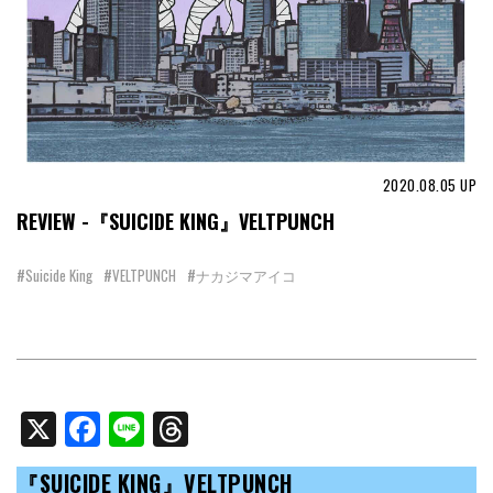
2020.08.05
UP
REVIEW -『SUICIDE KING』VELTPUNCH
#Suicide King
#VELTPUNCH
#ナカジマアイコ
X
Facebook
Line
Threads
『SUICIDE KING』VELTPUNCH