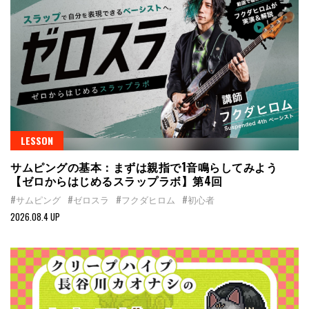
LESSON
サムピングの基本：まずは親指で1音鳴らしてみよう
【ゼロからはじめるスラップラボ】第4回
#サムピング
#ゼロスラ
#フクダヒロム
#初心者
2026.08.4 UP