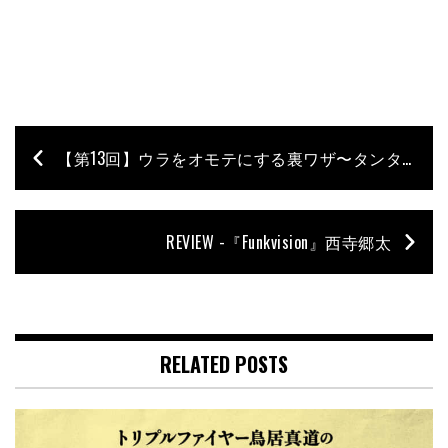
【第13回】ウラをオモテにする裏ワザ〜タンタカタン④／石村順の低音よろず相談所 〜Jun’s Bass Clinic〜
REVIEW -『Funkvision』西寺郷太
RELATED POSTS