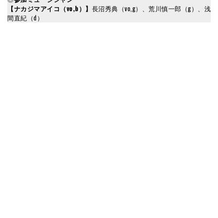
【ナカジマアイコ（vo,b）】
長沼秀典（vo,g）、荒川慎一郎（g）、浅
間直紀（d）