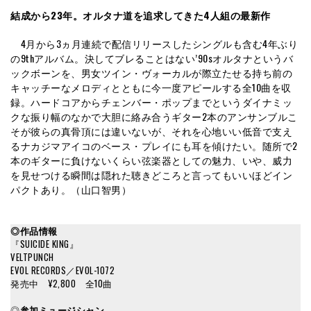
結成から23年。オルタナ道を追求してきた4人組の最新作
4月から3ヵ月連続で配信リリースしたシングルも含む4年ぶり
の9thアルバム。決してブレることはない’90sオルタナというバ
ックボーンを、男女ツイン・ヴォーカルが際立たせる持ち前の
キャッチーなメロディとともに今一度アピールする全10曲を収
録。ハードコアからチェンバー・ポップまでというダイナミッ
クな振り幅のなかで大胆に絡み合うギター2本のアンサンブルこ
そが彼らの真骨頂には違いないが、それを心地いい低音で支え
るナカジマアイコのベース・プレイにも耳を傾けたい。随所で2
本のギターに負けないくらい弦楽器としての魅力、いや、威力
を見せつける瞬間は隠れた聴きどころと言ってもいいほどイン
パクトあり。（山口智男）
◎作品情報
『SUICIDE KING』
VELTPUNCH
EVOL RECORDS／EVOL-1072
発売中 ¥2,800 全10曲
◎
参加ミュージシャン