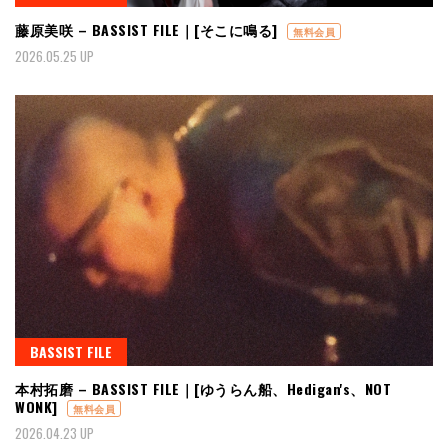
藤原美咲 – BASSIST FILE｜[そこに鳴る]
無料会員
2026.05.25 UP
BASSIST FILE
本村拓磨 – BASSIST FILE｜[ゆうらん船、Hedigan's、NOT
WONK]
無料会員
2026.04.23 UP