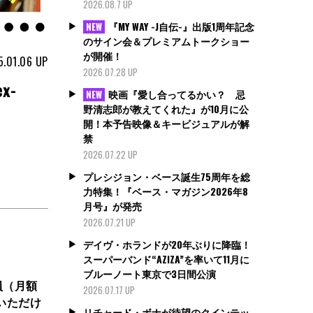
2026.08.7 UP
『MY WAY -J自伝-』出版1周年記念
NEW
のサイン会＆プレミアムトークショー
が開催！
5.01.06
UP
2026.07.28 UP
x-
映画『愛し合ってるかい？ 忌
NEW
野清志郎が教えてくれた』が10月に公
開！本予告映像＆キービジュアルが解
禁
2026.07.22 UP
プレシジョン・ベース誕生75周年を総
力特集！『ベース・マガジン2026年8
月号』が発売
2026.07.21 UP
デイヴ・ホランドが20年ぶりに降臨！
スーパーバンド“AZIZA”を率いて11月に
ブルーノート東京で3日間公演
員（月額
2026.07.17 UP
いただけ
リチャード・ボナが待望のクインテッ