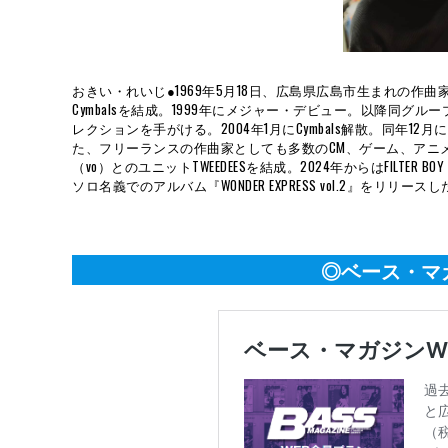
おきい・れいじ●1969年5月18日、広島県広島市生まれの作
Cymbalsを結成。1999年にメジャー・デビュー。以降同
レクションを手がける。2004年1月にCymbals解散。同年1
た、フリーランスの作曲家としても多数のCM、ゲーム、アニメ
（vo）とのユニットTWEEDEESを結成。2024年からはFILTER B
ソロ名義でのアルバム『WONDER EXPRESS vol.2』をリリース
◎ベース・マ