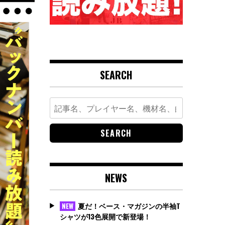
SEARCH
Search
for:
NEWS
夏だ！ベース・マガジンの半袖T
NEW
シャツが13色展開で新登場！