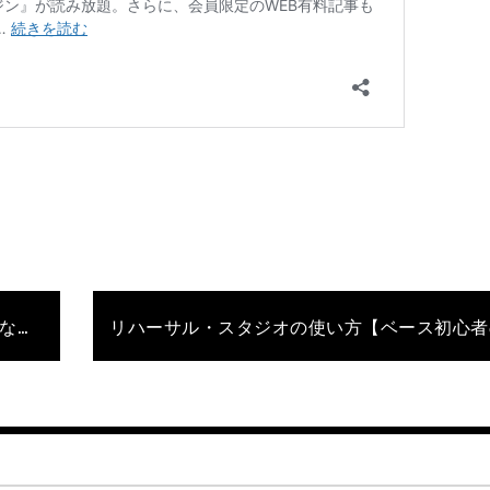
2弦と1弦を制覇！ ペンタを指板全体で使いこなす練習法 Part3【石村順の低音よろず相談所】第147回