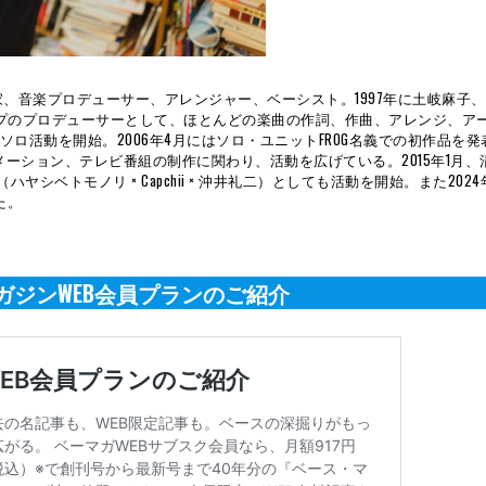
曲家、音楽プロデューサー、アレンジャー、ベーシスト。1997年に土岐麻子
グループのプロデューサーとして、ほとんどの楽曲の作詞、作曲、アレンジ、ア
2月にソロ活動を開始。2006年4月にはソロ・ユニットFROG名義での初作品を
ーション、テレビ番組の制作に関わり、活動を広げている。2015年1月、
OY（ハヤシベトモノリ × Capchii × 沖井礼二）としても活動を開始。また2024
した。
ガジンWEB会員プランのご紹介