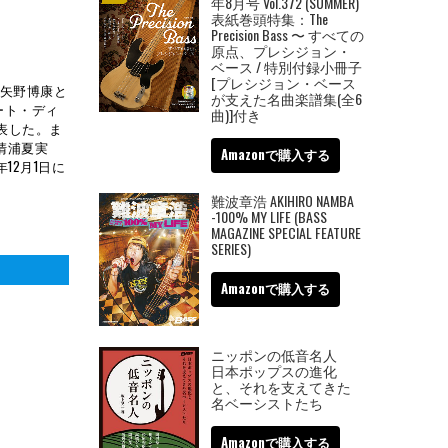
年8月号 Vol.372 (SUMMER)
表紙巻頭特集：The
Precision Bass 〜 すべての
原点、プレシジョン・
ベース / 特別付録小冊子
[プレシジョン・ベース
、矢野博康と
が支えた名曲楽譜集(全6
ート・ディ
曲)]付き
発表した。ま
清浦夏実
Amazonで購入する
年12月1日に
難波章浩 AKIHIRO NAMBA
-100% MY LIFE (BASS
MAGAZINE SPECIAL FEATURE
SERIES)
Amazonで購入する
ニッポンの低音名人
日本ポップスの進化
と、それを支えてきた
名ベーシストたち
Amazonで購入する