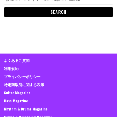
SEARCH
Search
for: