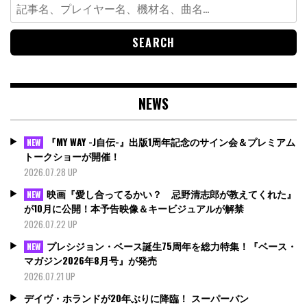
Search
for:
NEWS
『MY WAY -J自伝-』出版1周年記念のサイン会＆プレミアム
NEW
トークショーが開催！
2026.07.28 UP
映画『愛し合ってるかい？ 忌野清志郎が教えてくれた』
NEW
が10月に公開！本予告映像＆キービジュアルが解禁
2026.07.22 UP
プレシジョン・ベース誕生75周年を総力特集！『ベース・
NEW
マガジン2026年8月号』が発売
2026.07.21 UP
デイヴ・ホランドが20年ぶりに降臨！ スーパーバン