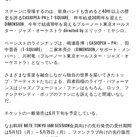
ステージに登場するのは、前身バンドも含めると40年以上の歴
史を誇るCASIOPEA-P4とT-SQUARE、 昨年結成30周年を迎えた
DIMENSION、今年で結成10年を迎えるブルーノート東京オールス
ター・ジャズ・オーケストラ directed by エリック・ミヤシロ。
ベーシストのラインナップは、鳴瀬喜博（CASIOPEA – P4）、田
中晋吾（T-SQUARE）、二家本亮介（DIMENSION／サポート・メン
バー）、川村竜（ブルーノート東京オールスター・ジャズ・オ
ーケストラ）となっている。
さまざまな音楽を融合しながら独自の世界を築いてきたトッ
プ・アーティストたちによる、四者四様のライヴ・パフォーマ
ンスはジャズ／フュージョン・ファンはもちろん、ロック、フ
ァンクやシティ・ポップのファンにも訴えること間違いなし
だ。
チケットの一般発売は6月下旬を予定している。
なおBLUE NOTE TOKYO JAM SESSION会員向けの先行発売の受付期間
は5月1日（月）～5月15日（月）。ファンクラブ向けの先行販売