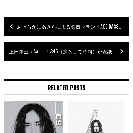
あきらかにあきらによる楽器ブランドACE BASSから、コスト・パフォーマンスを追求したベース“AB-4 STD”が発売
上田剛士（AA=） × 345（凛として時雨）が表紙を飾るベース・マガジン5月号が発売。『最強のメンテ&改造メソッド』も大特集！
RELATED POSTS