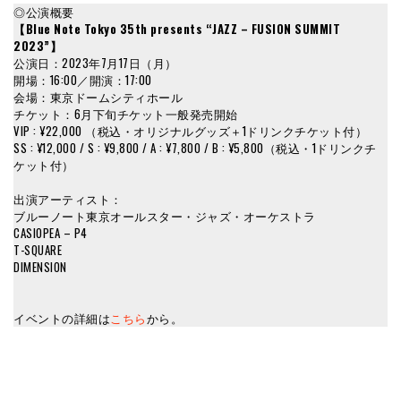
◎公演概要
【Blue Note Tokyo 35th presents “JAZZ – FUSION SUMMIT
2023”】
公演日：2023年7月17日（月）
開場：16:00／開演：17:00
会場：東京ドームシティホール
チケット：6月下旬チケット一般発売開始
VIP : ¥22,000 （税込・オリジナルグッズ＋1ドリンクチケット付）
SS : ¥12,000 / S : ¥9,800 / A : ¥7,800 / B : ¥5,800（税込・1ドリンクチ
ケット付）
出演アーティスト：
ブルーノート東京オールスター・ジャズ・オーケストラ
CASIOPEA – P4
T-SQUARE
DIMENSION
イベントの詳細は
こちら
から。