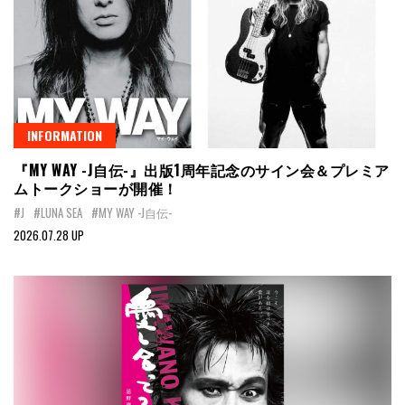
INFORMATION
『MY WAY -J自伝-』出版1周年記念のサイン会＆プレミア
ムトークショーが開催！
#J
#LUNA SEA
#MY WAY -J自伝-
2026.07.28 UP