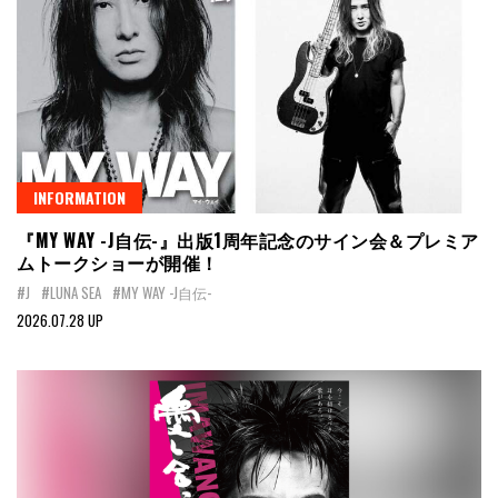
INFORMATION
『MY WAY -J自伝-』出版1周年記念のサイン会＆プレミア
ムトークショーが開催！
#J
#LUNA SEA
#MY WAY -J自伝-
2026.07.28 UP