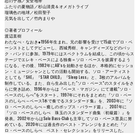
恋の予感／安全地帯
ふたりの夏物語／杉山清貴＆オメガトライブ
瑠璃色の地球／松田聖子
元気を出して／竹内まりや
◎著者プロフィール
渡辺直樹
わたなべ・なおき●1956年生まれ。兄の影響を受けて15歳でプロ・ベ
ーシストとしてデビューし、西城秀樹、キャンディーズなどのバッ
ク・バンドに参加。1979年にはスペクトラムを結成し、この頃からス
テージでエレキ・ベースによる独奏＝ソロ・ベースを披露するよう
になる。その後、1982年にAB’sを始動させるほか、本格的にセッショ
ン・ミュージシャンとしての活動も開始する。ソロ・アーティスト
としても『SHE』『STAR CHILD』『Sleep Less』と、3枚のアルバムを
制作している。また、自ら生み出した“ソロ・ベース”のスタイルをさ
らに突き詰め、1996年からは『ベース・マガジン』にて連載“ソロ・
ベースのしらべ”をスタート。1997年にそれをまとめた『ソロ・ベー
スのしらべ～ベース1本で奏でるスタンダード集』を、2003年に『ソ
ロ・ベースのしらべ～癒しのポップス・バラード篇』、2007年に
『ソロ・ベースのしらべ 珠玉のスタンダード曲集〈初級篇〉』を
発表。2002年からはSolo Bass-Clubも主宰してソロ・ベース普及に努
めている。2020年には過去作のベスト・アレンジをまとめた『ソ
ロ・ベースのしらべ ベスト・セレクション』をリリースした。