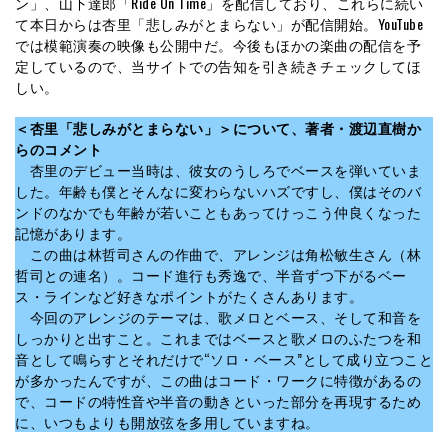
ン」、山下達郎「Ride On Time」を配信しており、これらに続い
て本日からは杏里「悲しみがとまらない」が配信開始。YouTube
では模範演奏の映像も公開中だ。今後もほかの楽曲の配信を予
定しているので、当サイトでの告知を引き続きチェックしてほ
しい。
＜杏里「悲しみがとまらない」＞について、著者・渡辺直樹か
らのコメント
杏里のデビュー当時は、彼女のうしろでベースを弾いていま
した。年齢も僕とそんなに変わらないハズですし、僕はそのバ
ンドのなかでも年齢が若いこともあってけっこう仲良くなった
記憶があります。
この曲は林哲司さんの作曲で、アレンジは角松敏生さん（林
哲司との連名）。コード進行も秀逸で、半音ずつ下がるベー
ス・ラインなど好きなポイントがたくさんあります。
今回のアレンジのテーマは、歌メロとベース、そして和音を
しっかりと出すこと。これまではベースと歌メロのふたつを和
音として鳴らすとそれだけで“ソロ・ベース”として成り立つこと
が多かったんですが、この曲はコード・ワークに特徴があるの
で、コードの特性音や半音の動きといった部分を再現するため
に、いつもよりも開放弦を多用していますね。