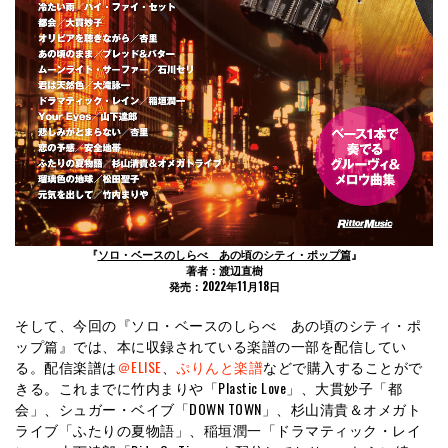
『
ソロ・ベースのしらべ あの頃のシティ・ポップ篇
』
著者：渡辺直樹
発売：2022年11月18日
そして、今回の『ソロ・ベースのしらべ あの頃のシティ・ポ
ップ篇』では、本に収録されている楽譜の一部を配信してい
る。配信楽譜は
＠ELISE
、
ぷりんと楽譜
などで購入することがで
きる。これまでに竹内まりや「Plastic Love」、大貫妙子「都
会」、シュガー・ベイブ「DOWN TOWN」、杉山清貴＆オメガト
ライブ「ふたりの夏物語」、稲垣潤一「ドラマティック・レイ