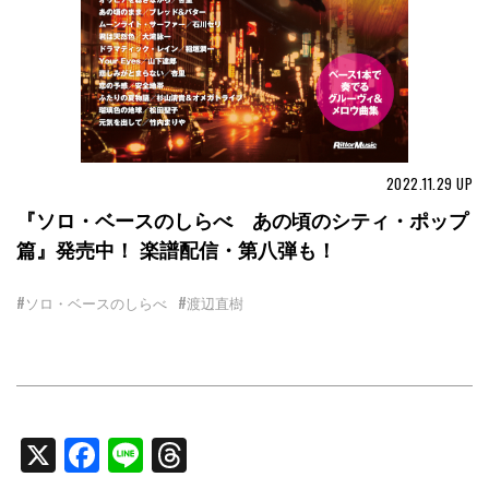
2022.11.29
UP
『ソロ・ベースのしらべ あの頃のシティ・ポップ
篇』発売中！ 楽譜配信・第八弾も！
#ソロ・ベースのしらべ
#渡辺直樹
X
Facebook
Line
Threads