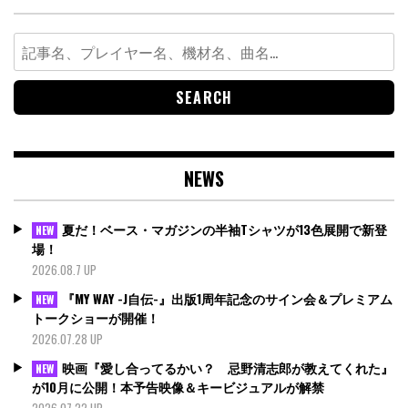
Search
for:
NEWS
夏だ！ベース・マガジンの半袖Tシャツが13色展開で新登
NEW
場！
2026.08.7 UP
『MY WAY -J自伝-』出版1周年記念のサイン会＆プレミアム
NEW
トークショーが開催！
2026.07.28 UP
映画『愛し合ってるかい？ 忌野清志郎が教えてくれた』
NEW
が10月に公開！本予告映像＆キービジュアルが解禁
2026.07.22 UP