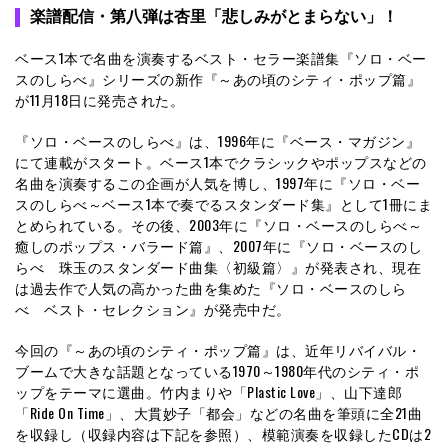
楽譜配信・
第八弾は杏里「悲しみがとまらない」！
ベース1本で名曲を演奏するベスト・セラー楽譜集『ソロ・ベー
スのしらべ』シリーズの新作『～あの頃のシティ・ポップ篇』
が11月18日に発売された。
『ソロ・ベースのしらべ』は、1996年に『ベース・マガジン』
にて連載がスタート。ベース1本でクラシックやポップスなどの
名曲を演奏するこの企画が人気を博し、1997年に『ソロ・ベー
スのしらべ～ベース1本で奏でるスタンダード集』として1冊にま
とめられている。その後、2003年に『ソロ・ベースのしらべ～
癒しのポップス・バラード篇』、2007年に『ソロ・ベースのし
らべ 珠玉のスタンダード曲集〈初級篇〉』が発表され、現在
は過去作で人気の高かった曲を集めた『ソロ・ベースのしら
べ ベスト・セレクション』が発売中だ。
今回の『～あの頃のシティ・ポップ篇』は、近年リバイバル・
ブームで大きな話題となっている1970～1980年代のシティ・ポ
ップをテーマに選曲。竹内まりや「Plastic Love」、山下達郎
「Ride On Time」、大貫妙子「都会」などの名曲を筆頭に全21曲
を収録し（収録内容は下記を参照）、模範演奏を収録したCDは2