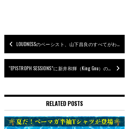
LOUDNESSのベーシスト、山下昌良のすべてがわかる！ 自伝『重音〜HEAVY GROOVE 山下昌良自伝』が11月29日に発売
“EPISTROPH SESSIONS”に新井和輝（King Gnu）のゲスト出演が決定！
RELATED POSTS