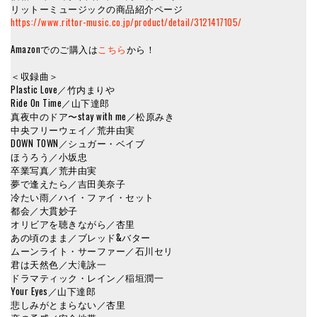
リットーミュージックの商品紹介ページ
https://www.rittor-music.co.jp/product/detail/3121417105/
Amazonでのご購入は
こちら
から！
＜収録曲＞
Plastic Love／竹内まりや
Ride On Time／山下達郎
真夜中のドア〜stay with me／松原みき
中央フリーウェイ／荒井由実
DOWN TOWN／シュガー・ベイブ
ほうろう／小坂忠
卒業写真／荒井由実
夢で逢えたら／吉田美奈子
冷たい雨／ハイ・ファイ・セット
都会／大貫妙子
オリビアを聴きながら／杏里
あの頃のまま／ブレッド&バター
ムーンライト・サーファー／石川セリ
君は天然色／大滝詠一
ドラマティック・レイン／稲垣潤一
Your Eyes／山下達郎
悲しみがとまらない／杏里