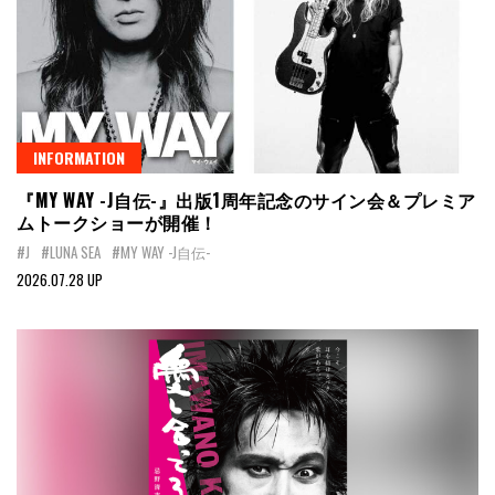
INFORMATION
『MY WAY -J自伝-』出版1周年記念のサイン会＆プレミア
ムトークショーが開催！
#J
#LUNA SEA
#MY WAY -J自伝-
2026.07.28 UP