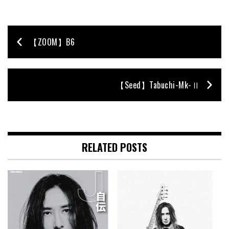
【ZOOM】B6
【Seed】Tabuchi-Mk-Ⅱ
RELATED POSTS