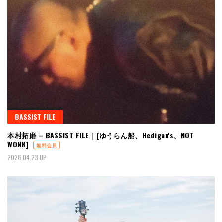
BASSIST FILE
本村拓磨 – BASSIST FILE｜[ゆうらん船、Hedigan's、NOT
WONK]
無料会員
2026.04.23 UP