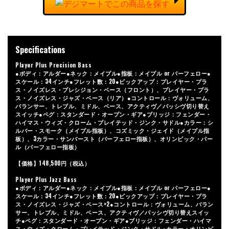
Specifications
Player Plus Precision Bass
●ボディ：アルダー●ネック：メイプル●指板：メイプル or パーフェロー●
スケール：34インチ●フレット数：20●ピックアップ：プレイヤー・プラ
ス・ノイズレス・プレシジョン・ベース（フロント）、プレイヤー・プラ
ス・ノイズレス・ジャズ・ベース（リア）●コントロール：ヴォリューム、
バランサー、トレブル、ミドル、ベース、アクティヴ／パッシヴ切り替え
スイッチ●ペグ：スタンダード・オープン・ギア●ブリッジ：フェンダー・
ハイマス・ウィズ・クローム・プレイテッド・ジンク・サドル●カラー：シ
ルバー・スモーク（メイプル指板）、コズミック・ジェイド（メイプル指
板）、3カラー・サンバースト（パーフェロー指板）、オリンピック・パー
ル（パーフェロー指板）
【価格】148,500円（税込）
Player Plus Jazz Bass
●ボディ：アルダー●ネック：メイプル●指板：メイプル or パーフェロー●
スケール：34インチ●フレット数：20●ピックアップ：プレイヤー・プラ
ス・ノイズレス・ジャズ・ベース×2●コントロール：ヴォリューム、バラン
サー、トレブル、ミドル、ベース、アクティヴ／パッシヴ切り替えスイッ
チ●ペグ：スタンダード・オープン・ギア●ブリッジ：フェンダー・ハイマ
ス・ウィズ・クローム・プレイテッド・ジンク・サドル●カラー：オリンピ