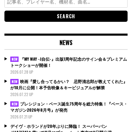
for:
NEWS
『MY WAY -J自伝-』出版1周年記念のサイン会＆プレミアム
NEW
トークショーが開催！
2026.07.28 UP
映画『愛し合ってるかい？ 忌野清志郎が教えてくれた』
NEW
が10月に公開！本予告映像＆キービジュアルが解禁
2026.07.22 UP
プレシジョン・ベース誕生75周年を総力特集！『ベース・
NEW
マガジン2026年8月号』が発売
2026.07.21 UP
デイヴ・ホランドが20年ぶりに降臨！ スーパーバン