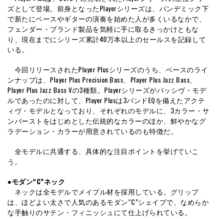
ズとして登場。前身となったPlayerシリーズは、パンデミック下
で新たにベースやギターの演奏を始めた人が多くいるなかで、
フェンダー・ブランド製品を気軽に手に取るきっかけともな
り、現在までにシリーズ累計40万本以上のセールスを記録して
いる。
今回リリースされたPlayer Plusシリーズのうち、ベースのライ
ンナップは、Player Plus Precision Bass、Player Plus Jazz Bass、
Player Plus Jazz Bass Vの3種類。Playerシリーズがパッシヴ・モデ
ルであったのに対して、Player Plusは3バンドEQを備えたアクテ
ィヴ・モデルとなっており、それぞれのモデルに、3カラー・サ
ンバーストをはじめとした伝統的なカラーのほか、鮮やかなグ
ラデーション・カラーが用意されているのも特徴だ。
全モデルに共通する、具体的な注目ポイントを挙げていこ
う。
●モダン“C”ネック
ネックは全モデルでメイプル材を採用している。グリップ
は、ほどよい太さで人気のあるモダン“C”シェイプで、なめらか
な手触りのサテン・フィニッシュにて仕上げられている。