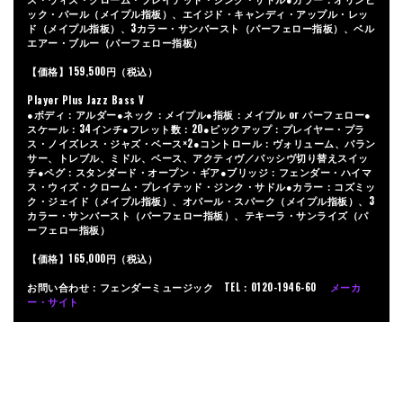
ック・パール（メイプル指板）、エイジド・キャンディ・アップル・レッ
ド（メイプル指板）、3カラー・サンバースト（パーフェロー指板）、ベル
エアー・ブルー（パーフェロー指板）
【価格】159,500円（税込）
Player Plus Jazz Bass V
●ボディ：アルダー●ネック：メイプル●指板：メイプル or パーフェロー●
スケール：34インチ●フレット数：20●ピックアップ：プレイヤー・プラ
ス・ノイズレス・ジャズ・ベース×2●コントロール：ヴォリューム、バラン
サー、トレブル、ミドル、ベース、アクティヴ／パッシヴ切り替えスイッ
チ●ペグ：スタンダード・オープン・ギア●ブリッジ：フェンダー・ハイマ
ス・ウィズ・クローム・プレイテッド・ジンク・サドル●カラー：コズミッ
ク・ジェイド（メイプル指板）、オパール・スパーク（メイプル指板）、3
カラー・サンバースト（パーフェロー指板）、テキーラ・サンライズ（パ
ーフェロー指板）
【価格】165,000円（税込）
お問い合わせ：フェンダーミュージック TEL：0120-1946-60
メーカ
ー・サイト