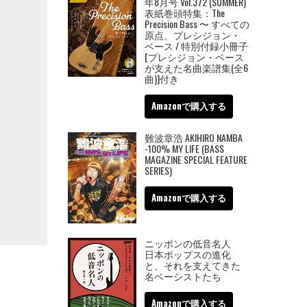
年8月号 Vol.372 (SUMMER)
表紙巻頭特集：The
Precision Bass 〜 すべての
原点、プレシジョン・
ベース / 特別付録小冊子
[プレシジョン・ベース
が支えた名曲楽譜集(全6
曲)]付き
Amazonで購入する
難波章浩 AKIHIRO NAMBA
-100% MY LIFE (BASS
MAGAZINE SPECIAL FEATURE
SERIES)
Amazonで購入する
ニッポンの低音名人
日本ポップスの進化
と、それを支えてきた
名ベーシストたち
Amazonで購入する