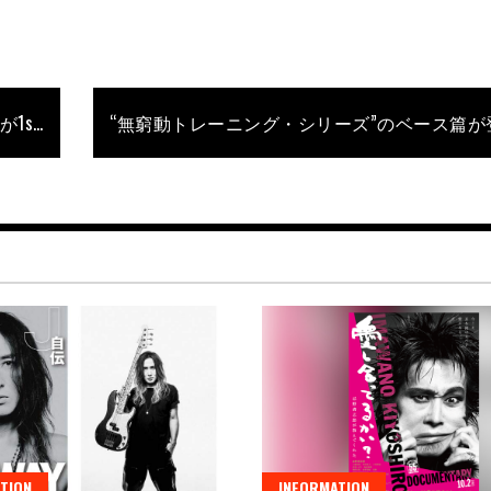
結成10周年を迎え、IKUO&村田隆行によるI.T.Rが1stアルバムを発表！
TION
INFORMATION