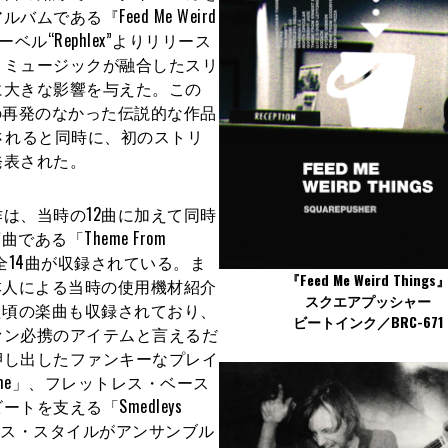
ある『Feed Me Weird
ベル“Rephlex”よりリリース
・ミュージックが融合したスリ
に大きな影響を与えた。この
ー盤などの再発のなかった伝説的な作品
されると同時に、初のストリ
発表された。
は、当時の12曲に加えて同時
面曲である「Theme From
」を追加した全14曲が収録されている。ま
『Feed Me Weird Things
本人による当時の使用機材紹介
スクエアプッシャー
た頃の楽曲も収録されており、
ビートインク／BRC-671
ァン必携のアイテムと言えるだ
押し出したファンキーなプレイ
Theme」、フレットレス・ベース
を支える「Smedleys
ベース・スタイルがアンサンブル