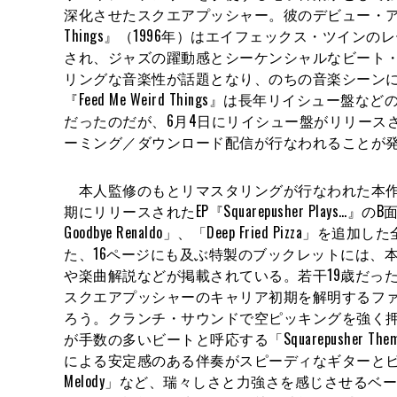
深化させたスクエアプッシャー。彼のデビュー・アルバムで
Things』（1996年）はエイフェックス・ツインのレー
され、ジャズの躍動感とシーケンシャルなビート
リングな音楽性が話題となり、のちの音楽シーン
『Feed Me Weird Things』は長年リイシュ
だったのだが、6月4日にリイシュー盤がリリース
ーミング／ダウンロード配信が行なわれることが
本人監修のもとリマスタリングが行なわれた本作
期にリリースされたEP『Squarepusher Plays…』のB
Goodbye Renaldo」、「Deep Fried Pizza
た、16ページにも及ぶ特製のブックレットには、
や楽曲解説などが掲載されている。若干19歳だっ
スクエアプッシャーのキャリア初期を解明するフ
ろう。クランチ・サウンドで空ピッキングを強く
が手数の多いビートと呼応する「Squarepusher 
による安定感のある伴奏がスピーディなギターとビート
Melody」など、瑞々しさと力強さを感じさせる