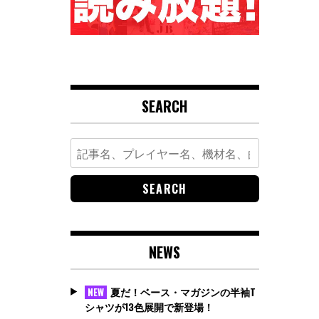
SEARCH
Search
for:
NEWS
夏だ！ベース・マガジンの半袖T
NEW
シャツが13色展開で新登場！