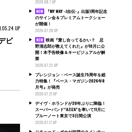
2026.08.7 UP
『MY WAY -J自伝-』出版1周年記念
NEW
のサイン会＆プレミアムトークショー
が開催！
1.05.24
UP
2026.07.28 UP
デビ
映画『愛し合ってるかい？ 忌
NEW
野清志郎が教えてくれた』が10月に公
開！本予告映像＆キービジュアルが解
禁
2026.07.22 UP
プレシジョン・ベース誕生75周年を総
力特集！『ベース・マガジン2026年8
月号』が発売
2026.07.21 UP
デイヴ・ホランドが20年ぶりに降臨！
スーパーバンド“AZIZA”を率いて11月に
ブルーノート東京で3日間公演
2026.07.17 UP
リチャード・ボナが待望のクインテッ