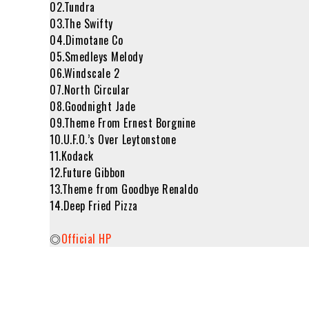
02.Tundra
03.The Swifty
04.Dimotane Co
05.Smedleys Melody
06.Windscale 2
07.North Circular
08.Goodnight Jade
09.Theme From Ernest Borgnine
10.U.F.O.’s Over Leytonstone
11.Kodack
12.Future Gibbon
13.Theme from Goodbye Renaldo
14.Deep Fried Pizza
◎
Official HP