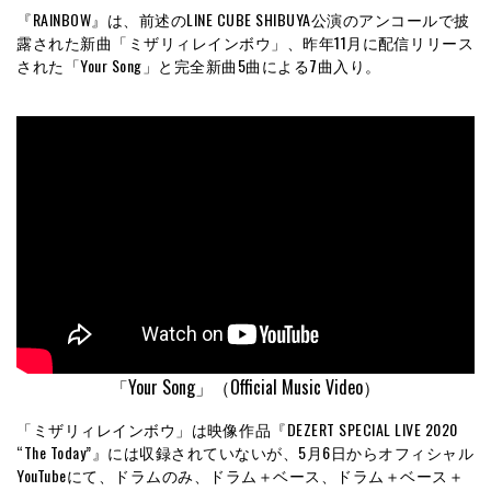
『RAINBOW』は、前述のLINE CUBE SHIBUYA公演のアンコールで披
露された新曲「ミザリィレインボウ」、昨年11月に配信リリース
された「Your Song」と完全新曲5曲による7曲入り。
「Your Song」（Official Music Video）
「ミザリィレインボウ」は映像作品『DEZERT SPECIAL LIVE 2020
“The Today”』には収録されていないが、5月6日からオフィシャル
YouTubeにて、ドラムのみ、ドラム＋ベース、ドラム＋ベース＋