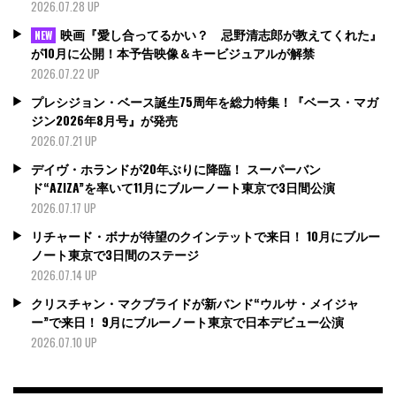
2026.07.28 UP
映画『愛し合ってるかい？ 忌野清志郎が教えてくれた』
NEW
が10月に公開！本予告映像＆キービジュアルが解禁
2026.07.22 UP
プレシジョン・ベース誕生75周年を総力特集！『ベース・マガ
ジン2026年8月号』が発売
2026.07.21 UP
デイヴ・ホランドが20年ぶりに降臨！ スーパーバン
ド“AZIZA”を率いて11月にブルーノート東京で3日間公演
2026.07.17 UP
リチャード・ボナが待望のクインテットで来日！ 10月にブルー
ノート東京で3日間のステージ
2026.07.14 UP
クリスチャン・マクブライドが新バンド“ウルサ・メイジャ
ー”で来日！ 9月にブルーノート東京で日本デビュー公演
2026.07.10 UP