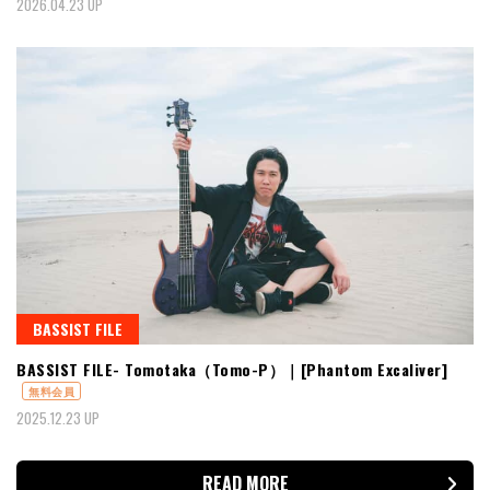
2026.04.23 UP
BASSIST FILE
BASSIST FILE- Tomotaka（Tomo-P）｜[Phantom Excaliver]
無料会員
2025.12.23 UP
READ MORE