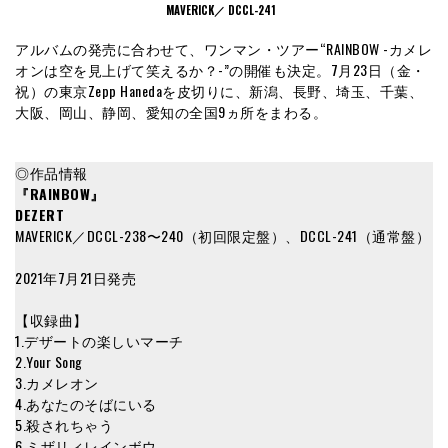
MAVERICK／ DCCL-241
アルバムの発売に合わせて、ワンマン・ツアー“RAINBOW -カメレ
オンは空を見上げて笑えるか？-”の開催も決定。7月23日（金・
祝）の東京Zepp Hanedaを皮切りに、新潟、長野、埼玉、千葉、
大阪、岡山、静岡、愛知の全国9ヵ所をまわる。
◎作品情報
『RAINBOW』
DEZERT
MAVERICK／DCCL-238〜240（初回限定盤）、DCCL-241（通常盤）
2021年7月21日発売
【収録曲】
1.デザートの楽しいマーチ
2.Your Song
3.カメレオン
4.あなたのそばにいる
5.殺されちゃう
6.ミザリィレインボウ