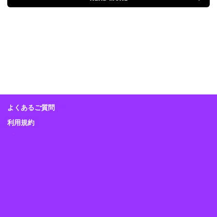
よくあるご質問
利用規約
プライバシーポリシー
特定商取引に関する表示
Guitar Magazine
Bass Magazine
Rhythm & Drums Magazine
Sound & Recording Magazine