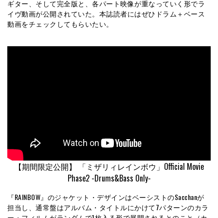
ギター、そして完全版と、各パート映像が重なっていく形でラ
イヴ動画が公開されていた。本誌読者にはぜひドラム＋ベース
動画をチェックしてもらいたい。
【期間限定公開】 「ミザリィレインボウ」Official Movie
Phase2 -Drums&Bass Only-
『RAINBOW』のジャケット・デザインはベーシストのSacchanが
担当し、通常盤はアルバム・タイトルにかけて7パターンのカラ
ー・フィルムがランダムで1枚入る形で展開されるとのこと（カ