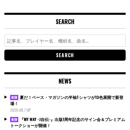
SEARCH
Search
for:
NEWS
夏だ！ベース・マガジンの半袖Tシャツが13色展開で新登
NEW
場！
2026.08.7 UP
『MY WAY -J自伝-』出版1周年記念のサイン会＆プレミアム
NEW
トークショーが開催！