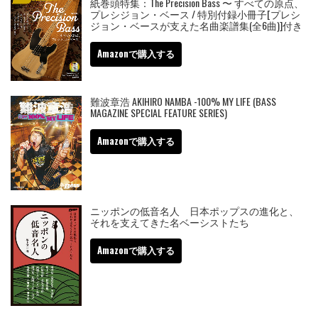
紙巻頭特集：The Precision Bass 〜 すべての原点、
プレシジョン・ベース / 特別付録小冊子[プレシ
ジョン・ベースが支えた名曲楽譜集(全6曲)]付き
Amazonで購入する
難波章浩 AKIHIRO NAMBA -100% MY LIFE (BASS
MAGAZINE SPECIAL FEATURE SERIES)
Amazonで購入する
ニッポンの低音名人 日本ポップスの進化と、
それを支えてきた名ベーシストたち
Amazonで購入する