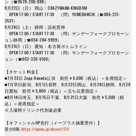
ン（☎︎0570-200-888）
8月22日（日） 岡山：CRAZYMAMA KINGDOM
OPEN 17:00 / START 17:30 （問）YUMEBANCHI（☎︎086-231-
3531）
8月28日（土） 静岡：浜松窓枠
OPEN 17:00 / START 17:30 （問）サンデーフォークプロモーシ
ョン静岡（☎︎054-284-9999）
8月29日（日） 愛知：名古屋ボトムライン
OPEN 17:00 / START 17:30 （問）サンデーフォークプロモーシ
ョン（☎︎052-320-9100）
【チケット料金】
■7月23日 Zepp Haneda公演 前売￥6,000（税込）＜全席指定＞
■7月31日新潟、8月1日長野、8月22日岡山、8月28日静岡、8月29
日愛知 前売￥5,000（税込）＜立ち位置指定＞
■8月14日埼玉、8月15日千葉、8月21日大阪 前売￥5,000（税
込）＜座席指定＞
※入場時ドリンク代別途必要
【オフィシャルHP先行（イープラス抽選受付）】
受付URL
https://eplus.jp/dezert/21/