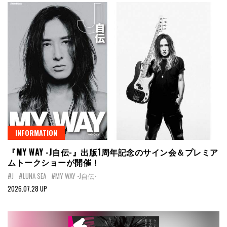
INFORMATION
『MY WAY -J自伝-』出版1周年記念のサイン会＆プレミア
ムトークショーが開催！
#J
#LUNA SEA
#MY WAY -J自伝-
2026.07.28 UP