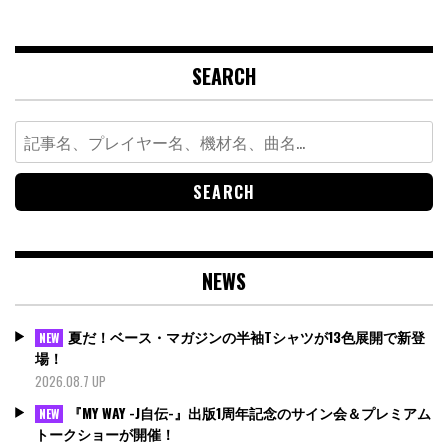
SEARCH
Search
for:
NEWS
夏だ！ベース・マガジンの半袖Tシャツが13色展開で新登
NEW
場！
2026.08.7 UP
『MY WAY -J自伝-』出版1周年記念のサイン会＆プレミアム
NEW
トークショーが開催！