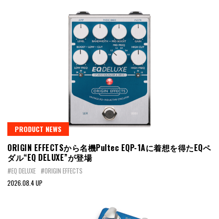
PRODUCT NEWS
ORIGIN EFFECTSから名機Pultec EQP-1Aに着想を得たEQペ
ダル“EQ DELUXE”が登場
#EQ DELUXE
#ORIGIN EFFECTS
2026.08.4 UP