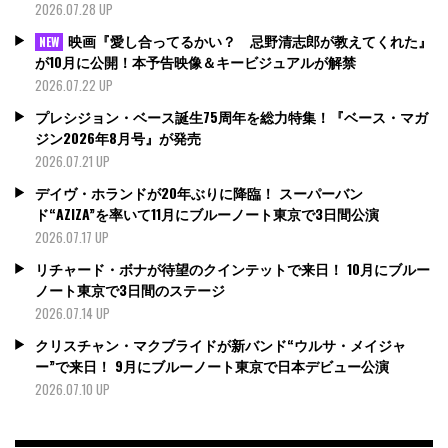
2026.07.28 UP
映画『愛し合ってるかい？ 忌野清志郎が教えてくれた』
NEW
が10月に公開！本予告映像＆キービジュアルが解禁
2026.07.22 UP
プレシジョン・ベース誕生75周年を総力特集！『ベース・マガ
ジン2026年8月号』が発売
2026.07.21 UP
デイヴ・ホランドが20年ぶりに降臨！ スーパーバン
ド“AZIZA”を率いて11月にブルーノート東京で3日間公演
2026.07.17 UP
リチャード・ボナが待望のクインテットで来日！ 10月にブルー
ノート東京で3日間のステージ
2026.07.14 UP
クリスチャン・マクブライドが新バンド“ウルサ・メイジャ
ー”で来日！ 9月にブルーノート東京で日本デビュー公演
2026.07.10 UP