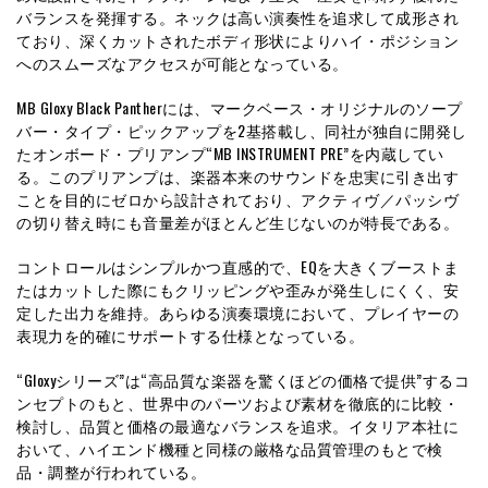
バランスを発揮する。ネックは高い演奏性を追求して成形され
ており、深くカットされたボディ形状によりハイ・ポジション
へのスムーズなアクセスが可能となっている。
MB Gloxy Black Pantherには、マークベース・オリジナルのソープ
バー・タイプ・ピックアップを2基搭載し、同社が独自に開発し
たオンボード・プリアンプ“MB INSTRUMENT PRE”を内蔵してい
る。このプリアンプは、楽器本来のサウンドを忠実に引き出す
ことを目的にゼロから設計されており、アクティヴ／パッシヴ
の切り替え時にも音量差がほとんど生じないのが特長である。
コントロールはシンプルかつ直感的で、EQを大きくブーストま
たはカットした際にもクリッピングや歪みが発生しにくく、安
定した出力を維持。あらゆる演奏環境において、プレイヤーの
表現力を的確にサポートする仕様となっている。
“Gloxyシリーズ”は“高品質な楽器を驚くほどの価格で提供”するコ
ンセプトのもと、世界中のパーツおよび素材を徹底的に比較・
検討し、品質と価格の最適なバランスを追求。イタリア本社に
おいて、ハイエンド機種と同様の厳格な品質管理のもとで検
品・調整が行われている。