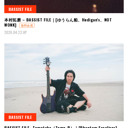
BASSIST FILE
本村拓磨 – BASSIST FILE｜[ゆうらん船、Hedigan's、NOT
WONK]
無料会員
2026.04.23 UP
BASSIST FILE
BASSIST FILE- Tomotaka（Tomo-P）｜[Phantom Excaliver]