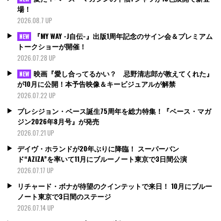
場！
2026.08.7 UP
『MY WAY -J自伝-』出版1周年記念のサイン会＆プレミアム
NEW
トークショーが開催！
2026.07.28 UP
映画『愛し合ってるかい？ 忌野清志郎が教えてくれた』
NEW
が10月に公開！本予告映像＆キービジュアルが解禁
2026.07.22 UP
プレシジョン・ベース誕生75周年を総力特集！『ベース・マガ
ジン2026年8月号』が発売
2026.07.21 UP
デイヴ・ホランドが20年ぶりに降臨！ スーパーバン
ド“AZIZA”を率いて11月にブルーノート東京で3日間公演
2026.07.17 UP
リチャード・ボナが待望のクインテットで来日！ 10月にブルー
ノート東京で3日間のステージ
2026.07.14 UP