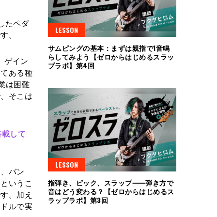
したペダ
LESSON
です。
サムピングの基本：まずは親指で1音鳴
らしてみよう【ゼロからはじめるスラッ
、ゲイン
プラボ】第4回
ってある種
業は困難
で、そこは
搭載して
LESSON
て、バン
きというこ
指弾き、ピック、スラップ⸺弾き方で
音はどう変わる？【ゼロからはじめるス
です。加え
ラップラボ】第3回
ミドルで実