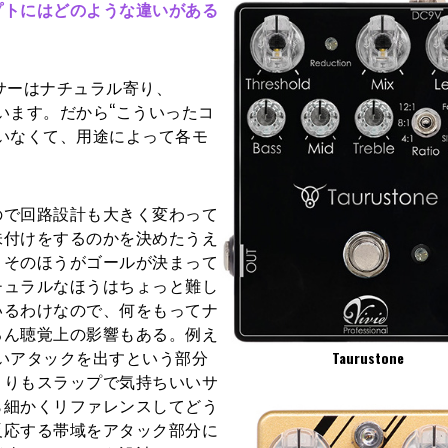
プトにはどのような違いがある
レッサーはナチュラル寄り、
ています。だから“こういったコ
いなくて、用途によって各モ
ので回路設計も大きく変わって
味付けをするのかを決めたうえ
、そのほうがゴールが決まって
チュラルなほうはちょっと難し
いるわけなので、何をもってナ
ろん聴覚上の影響もある。例え
ちいいアタックを出すという部分
Taurustone
よりもスラップで気持ちいいサ
ら細かくリファレンスしてどう
反応する帯域をアタック部分に