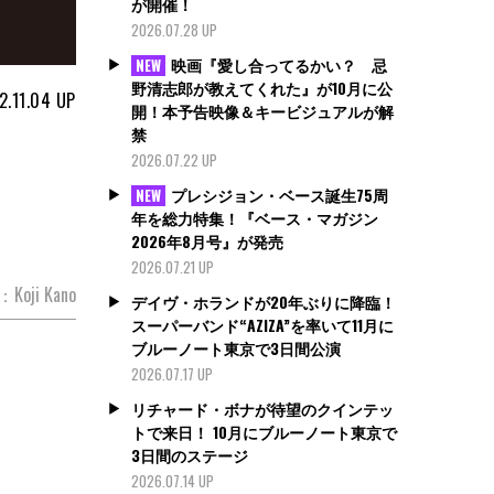
が開催！
2026.07.28 UP
映画『愛し合ってるかい？ 忌
NEW
野清志郎が教えてくれた』が10月に公
2.11.04
UP
開！本予告映像＆キービジュアルが解
禁
2026.07.22 UP
プレシジョン・ベース誕生75周
NEW
年を総力特集！『ベース・マガジン
2026年8月号』が発売
2026.07.21 UP
w：Koji Kano
デイヴ・ホランドが20年ぶりに降臨！
スーパーバンド“AZIZA”を率いて11月に
ブルーノート東京で3日間公演
2026.07.17 UP
リチャード・ボナが待望のクインテッ
トで来日！ 10月にブルーノート東京で
3日間のステージ
2026.07.14 UP