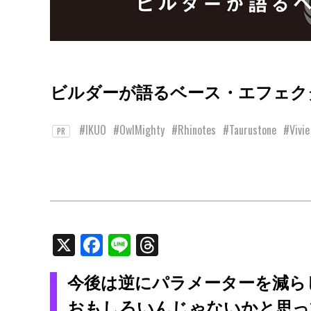
ビルダーが語るベース・エフェクター
#IKUO
#OwlMighty
#Rhinotes
#Taurustone
#Vivie
PR
X
Facebook
Line
Threads
今後は逆にパラメーターを減ら
おもしろいんじゃないかと思っ