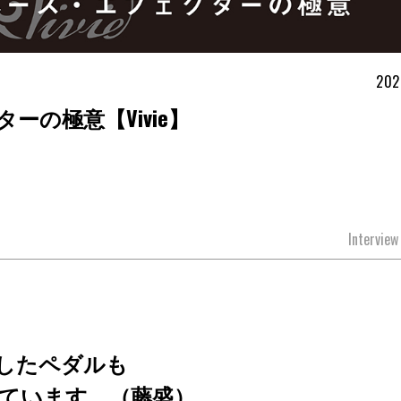
202
の極意【Vivie】
Intervie
したペダルも
ています。（藤盛）