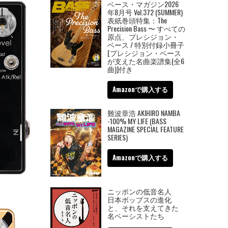
ベース・マガジン2026
年8月号 Vol.372 (SUMMER)
表紙巻頭特集：The
Precision Bass 〜 すべての
原点、プレシジョン・
ベース / 特別付録小冊子
[プレシジョン・ベース
が支えた名曲楽譜集(全6
曲)]付き
Amazonで購入する
難波章浩 AKIHIRO NAMBA
-100% MY LIFE (BASS
MAGAZINE SPECIAL FEATURE
SERIES)
Amazonで購入する
ニッポンの低音名人
日本ポップスの進化
と、それを支えてきた
名ベーシストたち