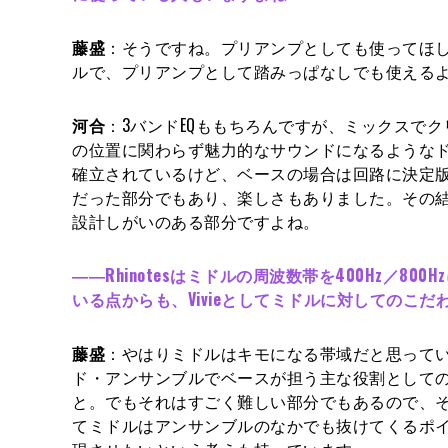
藤盛
：そうですね。プリアンプとしても使ってほしい
ルで、プリアンプとして踏みっぱなしでも使える
河合
：3バンドEQももちろんですが、ミックスで
の位置に関わらず魅力的なサウンドになるような
確立されているけど、ベースの場合は回路に決定
だった部分でもあり、楽しさもありました。その
設計しがいのある部分ですよね。
――Rhinotesはミドルの周波数帯を400Hz／80
いる点からも、Vivieとしてミドルに対してのこ
藤盛
：やはりミドルはキモになる帯域だと思って
ド・アンサンブルでベースが担う主な役割として
と。でもそれはすごく難しい部分でもあるので、
てミドルはアンサンブルのなかでも抜けてくるポ