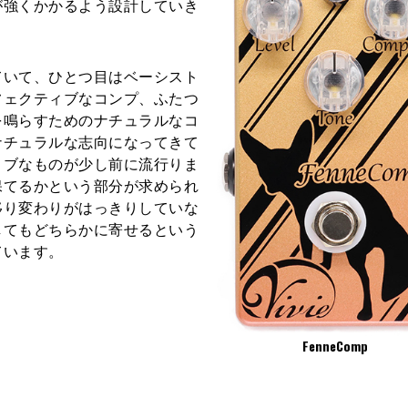
が強くかかるよう設計していき
ていて、ひとつ目はベーシスト
フェクティブなコンプ、ふたつ
を鳴らすためのナチュラルなコ
ナチュラルな志向になってきて
ィブなものが少し前に流行りま
保てるかという部分が求められ
移り変わりがはっきりしていな
してもどちらかに寄せるという
ています。
FenneComp