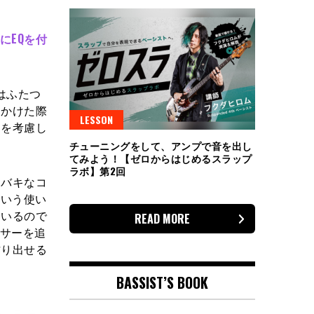
にEQを付
はふたつ
をかけた際
LESSON
途を考慮し
チューニングをして、アンプで音を出し
てみよう！【ゼロからはじめるスラップ
ラボ】第2回
キバキなコ
という使い
ているので
READ MORE
ッサーを追
作り出せる
BASSIST’S BOOK