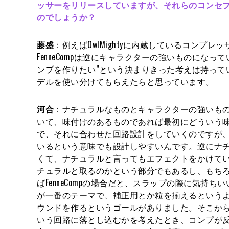
ッサーをリリースしていますが、それらのコンセ
のでしょうか？
藤盛
：例えばOwlMightyに内蔵しているコンプ
FenneCompは逆にキャラクターの強いものになっ
ンプを作りたい”という決まりきった考えは持って
デルを使い分けてもらえたらと思っています。
河合
：ナチュラルなものとキャラクターの強いも
いて、味付けのあるものであれば最初にどういう
で、それに合わせた回路設計をしていくのですが
いるという意味でも設計しやすいんです。逆にナ
くて、ナチュラルと言ってもエフェクトをかけて
チュラルと取るのかという部分でもあるし、もち
ばFenneCompの場合だと、スラップの際に気持
が一番のテーマで、補正用とか粒を揃えるという
ウンドを作るというゴールがありました。そこか
いう回路に落とし込むかを考えたとき、コンプが