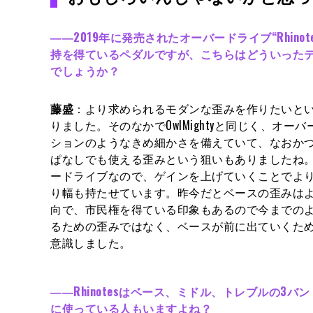
――2019年に発売されたオーバードライブ“Rhino
持を得ているペダルですが、こちらはどういった
でしょうか？
藤盛
：より求められるモダンな歪みを作りたいと
りました。そのなかでOwlMightyと同じく、オ
ションのようなきめ細かさを備えていて、なおか
ぱなしでも使える歪みという狙いもありましたね。ただ
ードライブなので、ゲインを上げていくことでよ
り幅も持たせています。昨今だとベースの歪みは
向で、市民権を得ている印象もあるので今までの
るための歪みではなく、ベースが前に出ていくた
意識しました。
――Rhinotesはベース、ミドル、トレブルの3
に使っている人もいますよね？