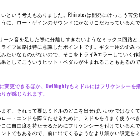
という考えもありました。Rhinotesは開発にけっこう苦労
ように、ロー・ゲインのサウンドにかなりこだわっているん
クリーン音を足した際に分離しすぎないようなミックス回路と
ドライブ回路は特に意識したポイントです。ギター用の歪み
版みたいなものがないので、そこをトライ&エラーしていく作
結果としてこういうヒット・ペダルが生まれることもあるの
0Hzに変更できるほか、OwlMightyもミドルにはフリケンシーを
だわりが感じられます。
います。それって要はミドルのどこを出せばいいかではなく
のロー・エンドを際立たせるために、ミドルをうまく使うべ
そこに自由度を持たせるためにフリケンシーを付けているん
イントでもあるので、前に出てくるようなより細かい設定を