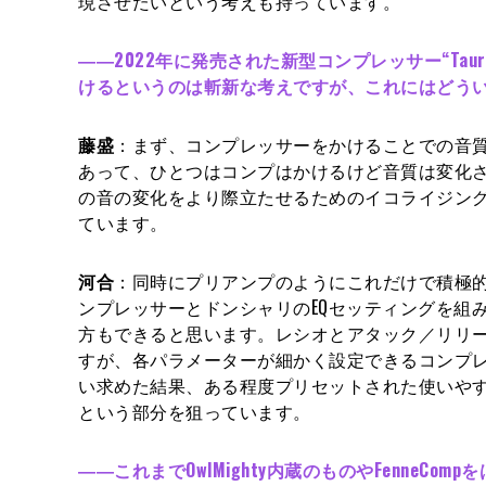
現させたいという考えも持っています。
――2022年に発売された新型コンプレッサー“Taur
けるというのは斬新な考えですが、これにはどう
藤盛
：まず、コンプレッサーをかけることでの音質
あって、ひとつはコンプはかけるけど音質は変化
の音の変化をより際立たせるためのイコライジン
ています。
河合
：同時にプリアンプのようにこれだけで積極
ンプレッサーとドンシャリのEQセッティングを組
方もできると思います。レシオとアタック／リリ
すが、各パラメーターが細かく設定できるコンプレッ
い求めた結果、ある程度プリセットされた使いや
という部分を狙っています。
――これまでOwlMighty内蔵のものやFenneCo