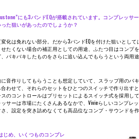
ustone”にも3バンドEQが搭載されています。コンプレッサー
いった狙いがあったのでしょうか？
変化は免れない部分。だから3バンドEQを付けた狙いとして
させたくない場合の補正用としての用途、ふたつ目はコンプ
グ、バキバキしたものをさらに追い込んでもらうという両用
的に音作りしてもらうことも想定していて、スラップ用のバ
み合わせて、それらのセットをひとつのスイッチで作り出す
ースのコントロールはプリセットによるスイッチ式を採用し
サーは市場にたくさんあるなかで、Vivieらしいコンプレ
すさ、設定を突き詰めなくても高品位なコンプ・サウンドを
mpをはじめ、いくつものコンプレ