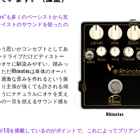
tes”も多くのベーシストから支
テイストのサウンドを狙ったの
いう思いがコンセプトとしてあ
ーバードライブだけどディストー
つオケに馴染みやすい、踏みっ
Rhinotesは単体のオーバ
り過激な歪みを作れるという振
より主張が強くても許される傾
ようにナチュラルにオケを支え
めの一旦を担えるサウンド感を
Rhinotes
バンドEQを搭載しているのがポイントで、これによってプリア