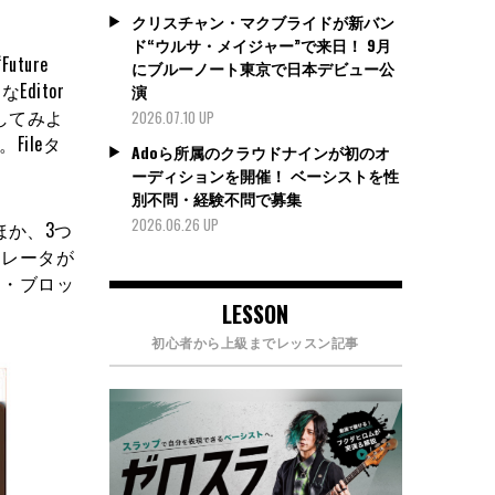
クリスチャン・マクブライドが新バン
ド“ウルサ・メイジャー”で来日！ 9月
ture
にブルーノート東京で日本デビュー公
ditor
演
かしてみよ
2026.07.10 UP
ileタ
Adoら所属のクラウドナインが初のオ
ーディションを開催！ ベーシストを性
別不問・経験不問で募集
2026.06.26 UP
のほか、3つ
ネレータが
ト・ブロッ
LESSON
初心者から上級までレッスン記事