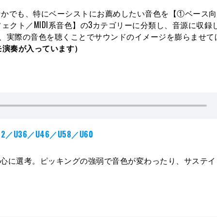
いる音色のなかでも、特にベーシストにお薦めしたい音色を【①ベース
③エフェクト／MIDI系音色】の3カテゴリーに分類し、音源に収録
レイヤーも、実際の音色を聴くことでサウンドのイメージを膨らませ
モ演奏が入っています）
／U36／U46／U58／U60
を中心に選考。ピッキングの強弱で音色が変わったり、サステ