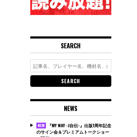
SEARCH
Search
for:
NEWS
『MY WAY -J自伝-』出版1周年記念
NEW
のサイン会＆プレミアムトークショー