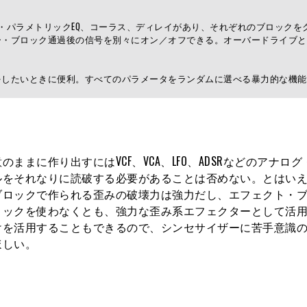
・パラメトリックEQ、コーラス、ディレイがあり、それぞれのブロックを
・ブロック通過後の信号を別々にオン／オフできる。オーバードライブと
をしたいときに便利。すべてのパラメータをランダムに選べる暴力的な機能
まに作り出すにはVCF、VCA、LFO、ADSRなどのアナロ
ルをそれなりに読破する必要があることは否めない。とはい
ブロックで作られる歪みの破壊力は強力だし、エフェクト・
ロックを使わなくとも、強力な歪み系エフェクターとして活
けを活用することもできるので、シンセサイザーに苦手意識
ほしい。