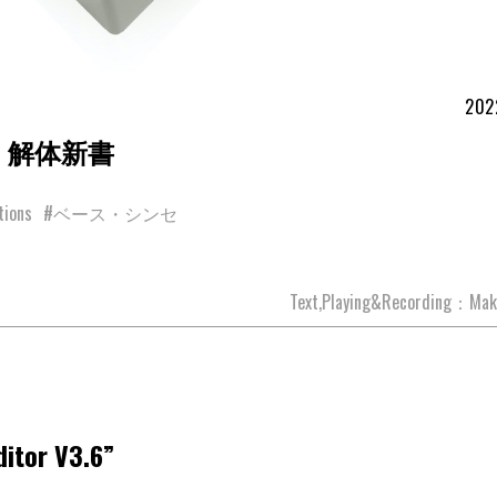
202
t V3 解体新書
tions
#ベース・シンセ
Text,Playing&Recording：Mak
tor V3.6”