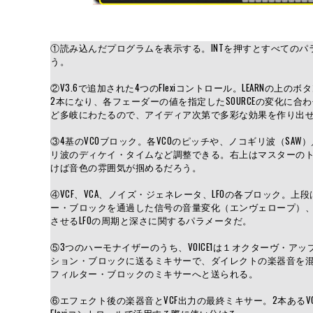
①読み込んだプログラムを表示する。INTを押すとすべての
う。
②V3.6で追加された4つのFlexiコントロール。LEARN
2本になり、各フェーダーの値を指定したSOURCEの変化に合わ
ど多岐にわたるので、アイディア次第で多彩な効果を作り出
③4基のVCOブロック。各VCOのピッチや、ノコギリ波（SA
リ波のディケイ・タイムなど調整できる。右上はマスターの
けば音色の雰囲気が掴めるだろう。
④VCF、VCA、ノイズ・ジェネレータ、LFOの各ブロック
ー・ブロックを通過した信号の音量変化（エンヴェロープ）、
させるLFOの周期と深さに関するパラメータだ。
⑤3つのハーモナイザーのうち、VOICE1は１オクターヴ・アップ、VOI
ション・ブロックに送るミキサーで、ダイレクトの楽器音を混ぜ
フィルター・ブロックのミキサーへと送られる。
⑥エフェクト後の楽器音とVCF出力の最終ミキサー。2本ある