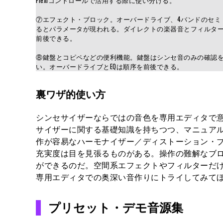
Flexiコントロールで活用する際に使い分ける。
⑦エフェクト・ブロック。オーバードライブ、4バンドのセミ
るとパラメータが現われる。ダイレクトの楽器音とフィルター
前後できる。
⑧鍵盤とコピペなどの便利機能。鍵盤はシンセ音のみの確認
い。オーバードライブとEQは順序を前後できる。
裏ワザ的使い方
シンセサイザーならではの音色を専用エディタで意のま
サイザーに関する基礎知識を持ちつつ、マニュア
作が容易なハーモナイザー／ディストーション・
充実度は目を見張るものがある。操作の難解なブ
ができるのだ。空間系エフェクトやフィルターだ
専用エディタでの奥深い音作りにトライしてみて
プリセット・デモ音源集