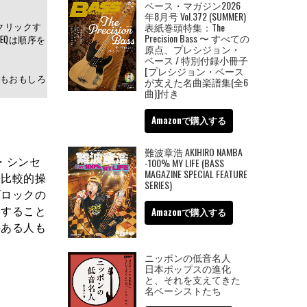
ベース・マガジン2026
年8月号 Vol.372 (SUMMER)
クリックす
表紙巻頭特集：The
Precision Bass 〜 すべての
EQは順序を
原点、プレシジョン・
ベース / 特別付録小冊子
[プレシジョン・ベース
もおもしろ
が支えた名曲楽譜集(全6
曲)]付き
Amazonで購入する
難波章浩 AKIHIRO NAMBA
グ・シンセ
-100% MY LIFE (BASS
MAGAZINE SPECIAL FEATURE
え比較的操
SERIES)
ブロックの
用すること
Amazonで購入する
のある人も
ニッポンの低音名人
日本ポップスの進化
と、それを支えてきた
名ベーシストたち