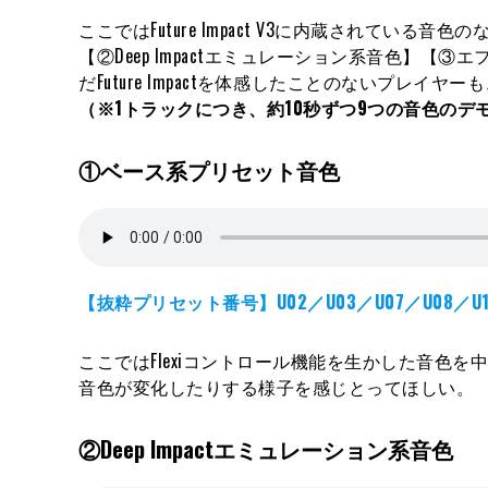
ここではFuture Impact V3に内蔵されて
【②Deep Impactエミュレーション系音色】【
だFuture Impactを体感したことのないプ
（※1トラックにつき、約10秒ずつ9つの音色のデ
①ベース系プリセット音色
【抜粋プリセット番号】U02／U03／U07／U08／U12
ここではFlexiコントロール機能を生かした音色
音色が変化したりする様子を感じとってほしい。
②Deep Impactエミュレーション系音色