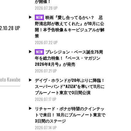
が開催！
2026.07.28 UP
映画『愛し合ってるかい？ 忌
NEW
野清志郎が教えてくれた』が10月に公
2.10.28
UP
開！本予告映像＆キービジュアルが解
禁
2026.07.22 UP
プレシジョン・ベース誕生75周
NEW
年を総力特集！『ベース・マガジン
2026年8月号』が発売
2026.07.21 UP
oto Kawabe
デイヴ・ホランドが20年ぶりに降臨！
スーパーバンド“AZIZA”を率いて11月に
ブルーノート東京で3日間公演
2026.07.17 UP
リチャード・ボナが待望のクインテッ
トで来日！ 10月にブルーノート東京で
3日間のステージ
2026.07.14 UP