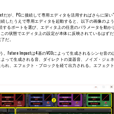
actだが、PCに接続して専用エディタを活用すればさらに深い“Fu
Iで接続したうえで専用エディタを起動すると、以下の画像のようなE
pactと接続するポートを選び、エディタ上の任意のパラメータを動
でにこの状態でエディタ上の設定が本体に反映されているはずだ。F
完了だ。
う。Future Impactは4基のVCOによって生成されるシンセ音
によって生成される音、ダイレクトの楽器音、ノイズ・ジェ
送られ、エフェクト・ブロックを経て出力される。エフェク