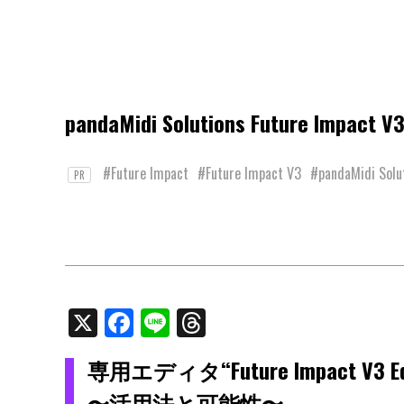
pandaMidi Solutions Future Impac
#Future Impact
#Future Impact V3
#pandaMidi Solu
PR
X
Facebook
Line
Threads
専用エディタ“Future Impact V3 Edi
〜活用法と可能性〜