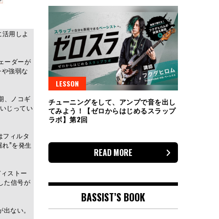
に活用しよ
フェーダーが
チや強弱な
LESSON
周期、ノコギ
チューニングをして、アンプで音を出し
いじってい
てみよう！【ゼロからはじめるスラップ
ラボ】第2回
はフィルタ
れ”を発生
READ MORE
がディストー
した信号が
BASSIST’S BOOK
が出ない。