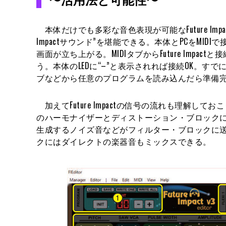
本体だけでも多彩な音色表現が可能なFuture Imp
Impactサウンド”を堪能できる。本体とPCをMID
画面が立ち上がる。MIDIタブからFuture Im
う。本体のLEDに“–”と表示されれば接続OK。す
ブなどから任意のプログラムを読み込んだら準備
加えてFuture Impactの信号の流れも理解しておこ
のハーモナイザーとディストーション・ブロック
生成するノイズ音などがフィルター・ブロックに
クにはダイレクトの楽器音もミックスできる。