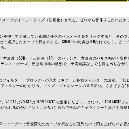
パラメータがイニシャライズ（初期化）される。ゼロから音作りしたいとき
の上のボタンを押して点滅している間に任意のパラメータをクリックすると、その
せて選択したカーブで行き来する。SOURCEの対象はLFOだけでなく、ピッ
せる。
W）／方形波（SQR）／三角波（TRI）のバランス、方形波のパルス幅や可変
トランス・ポーズ。要は発振器の波形で、予備知識なしでも音を出しながら
。上段はフィルター・ブロックへの入力ミキサーと各種フィルターの設定。下段
フィルターのかかり方、ノイズ・ジェネレータの音量変化、さまざまな“揺
CE2とVOICE3はHARMONIZERで設定したピッチとなり、HARM MIXER
られるのがポイント。GRADEとTONEで歪みのキャラクターと深さを調整
VCFフェーダーは音量変化のカーブが異なるが直列なので両方上げないと音