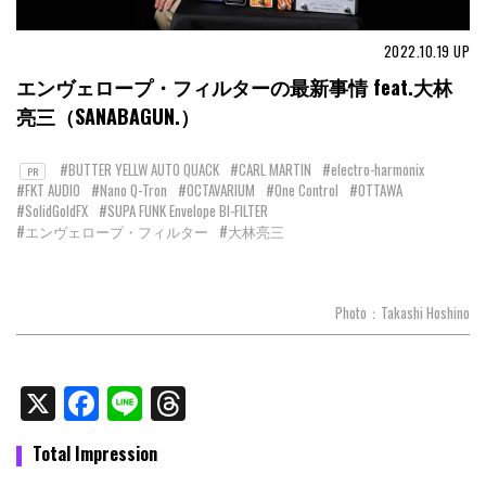
2022.10.19
UP
エンヴェロープ・フィルターの最新事情 feat.大林
亮三（SANABAGUN.）
#BUTTER YELLW AUTO QUACK
#CARL MARTIN
#electro-harmonix
PR
#FKT AUDIO
#Nano Q-Tron
#OCTAVARIUM
#One Control
#OTTAWA
#SolidGoldFX
#SUPA FUNK Envelope BI-FILTER
#エンヴェロープ・フィルター
#大林亮三
Photo：Takashi Hoshino
X
Facebook
Line
Threads
Total Impression