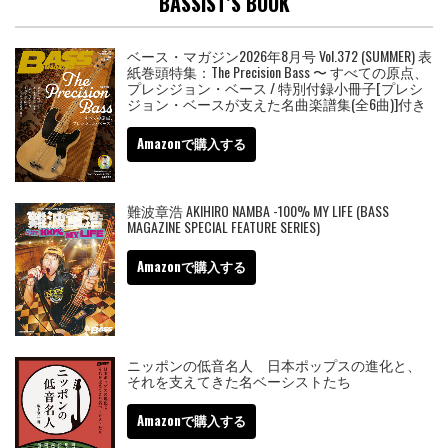
BASSIST’S BOOK
ベース・マガジン2026年8月号 Vol.372 (SUMMER) 表
紙巻頭特集：The Precision Bass 〜 すべての原点、
プレシジョン・ベース / 特別付録小冊子[プレシ
ジョン・ベースが支えた名曲楽譜集(全6曲)]付き
Amazonで購入する
難波章浩 AKIHIRO NAMBA -100% MY LIFE (BASS
MAGAZINE SPECIAL FEATURE SERIES)
Amazonで購入する
ニッポンの低音名人 日本ポップスの進化と、
それを支えてきた名ベーシストたち
Amazonで購入する