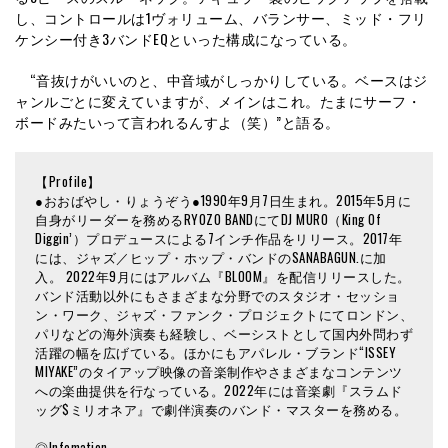
し、コントロールは1ヴォリューム、バランサー、ミッド・フリ
ケンシー付き3バンドEQといった構成になっている。
“音抜けがいいのと、中音域がしっかりしている。ベースはジ
ャンルごとに変えていますが、メインはこれ。たまにサーフ・
ボードみたいって言われるんすよ（笑）”と語る。
【Profile】
●おおばやし・りょうぞう●1990年9月7日生まれ。2015年5月に
自身がリーダーを務めるRYOZO BANDにてDJ MURO（King Of
Diggin’）プロデュースによる7インチ作品をリリース。2017年
には、ジャズ／ヒップ・ホップ・バンドのSANABAGUN.に加
入。 2022年9月にはアルバム『BLOOM』を配信リリースした。
バンド活動以外にもさまざまな分野でのスタジオ・セッショ
ン・ワーク、ジャズ・ファンク・プロジェクトにてロンドン、
パリなどの海外演奏も経験し、ベーシストとして国内外問わず
活躍の幅を広げている。ほかにもアパレル・ブランド“ISSEY
MIYAKE”のタイアップ映像の音楽制作やさまざまなコンテンツ
への楽曲提供を行なっている。2022年には音楽劇『スラムド
ッグ$ミリオネア』で劇伴演奏のバンド・マスターを務める。
◎Infomation