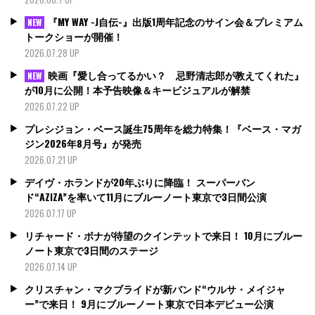
『MY WAY -J自伝-』出版1周年記念のサイン会＆プレミアム
NEW
トークショーが開催！
2026.07.28 UP
映画『愛し合ってるかい？ 忌野清志郎が教えてくれた』
NEW
が10月に公開！本予告映像＆キービジュアルが解禁
2026.07.22 UP
プレシジョン・ベース誕生75周年を総力特集！『ベース・マガ
ジン2026年8月号』が発売
2026.07.21 UP
デイヴ・ホランドが20年ぶりに降臨！ スーパーバン
ド“AZIZA”を率いて11月にブルーノート東京で3日間公演
2026.07.17 UP
リチャード・ボナが待望のクインテットで来日！ 10月にブルー
ノート東京で3日間のステージ
2026.07.14 UP
クリスチャン・マクブライドが新バンド“ウルサ・メイジャ
ー”で来日！ 9月にブルーノート東京で日本デビュー公演