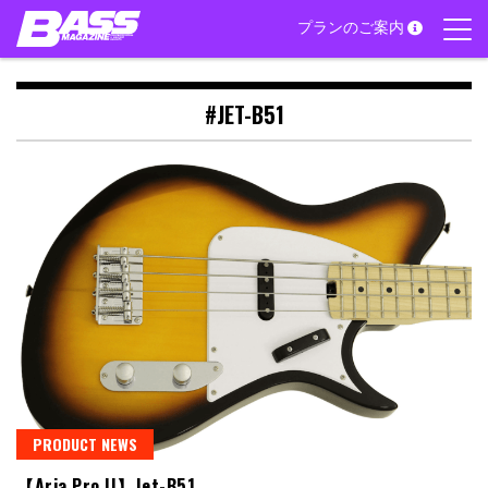
Skip
プランのご案内
to
content
#JET-B51
PRODUCT NEWS
【Aria Pro II】Jet-B51