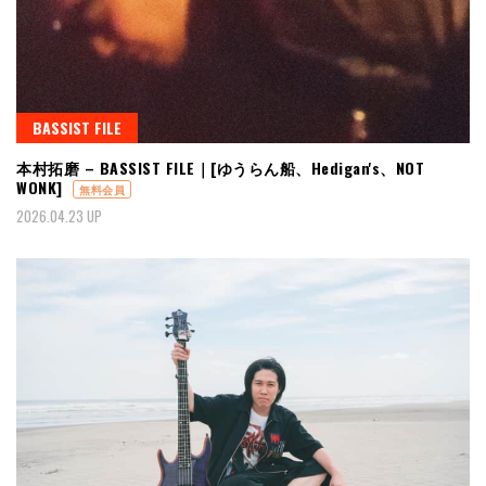
BASSIST FILE
本村拓磨 – BASSIST FILE｜[ゆうらん船、Hedigan's、NOT
WONK]
無料会員
2026.04.23 UP