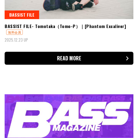
BASSIST FILE
BASSIST FILE- Tomotaka（Tomo-P）｜[Phantom Excaliver]
無料会員
2025.12.23 UP
READ MORE