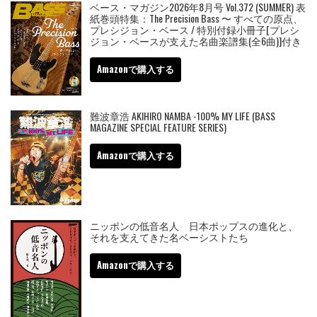
ベース・マガジン2026年8月号 Vol.372 (SUMMER) 表
紙巻頭特集：The Precision Bass 〜 すべての原点、
プレシジョン・ベース / 特別付録小冊子[プレシ
ジョン・ベースが支えた名曲楽譜集(全6曲)]付き
Amazonで購入する
難波章浩 AKIHIRO NAMBA -100% MY LIFE (BASS
MAGAZINE SPECIAL FEATURE SERIES)
Amazonで購入する
ニッポンの低音名人 日本ポップスの進化と、
それを支えてきた名ベーシストたち
Amazonで購入する