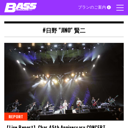
Skip
プランのご案内
to
content
#日野 "JINO" 賢二
REPORT
【Live Report】Char 45th Anniversary CONCERT