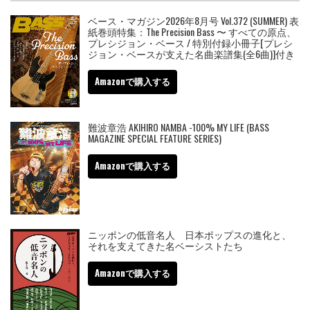
ベース・マガジン2026年8月号 Vol.372 (SUMMER) 表
紙巻頭特集：The Precision Bass 〜 すべての原点、
プレシジョン・ベース / 特別付録小冊子[プレシ
ジョン・ベースが支えた名曲楽譜集(全6曲)]付き
Amazonで購入する
難波章浩 AKIHIRO NAMBA -100% MY LIFE (BASS
MAGAZINE SPECIAL FEATURE SERIES)
Amazonで購入する
ニッポンの低音名人 日本ポップスの進化と、
それを支えてきた名ベーシストたち
Amazonで購入する