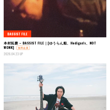
BASSIST FILE
本村拓磨 – BASSIST FILE｜[ゆうらん船、Hedigan's、NOT
WONK]
無料会員
2026.04.23 UP