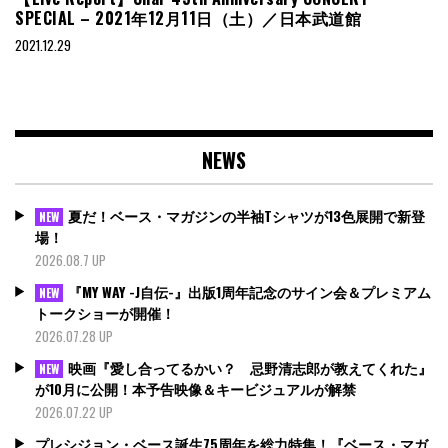
SPECIAL – 2021年12月11日（土）／日本武道館
2021.12.29
NEWS
夏だ！ベース・マガジンの半袖Tシャツが13色展開で新登
NEW
場！
2026.08.7 UP
『MY WAY -J自伝-』出版1周年記念のサイン会＆プレミアム
NEW
トークショーが開催！
2026.07.28 UP
映画『愛し合ってるかい？ 忌野清志郎が教えてくれた』
NEW
が10月に公開！本予告映像＆キービジュアルが解禁
2026.07.22 UP
プレシジョン・ベース誕生75周年を総力特集！『ベース・マガ