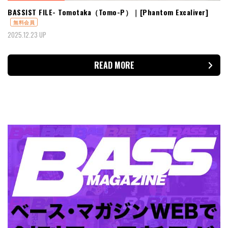
BASSIST FILE- Tomotaka（Tomo-P）｜[Phantom Excaliver]
無料会員
2025.12.23 UP
READ MORE