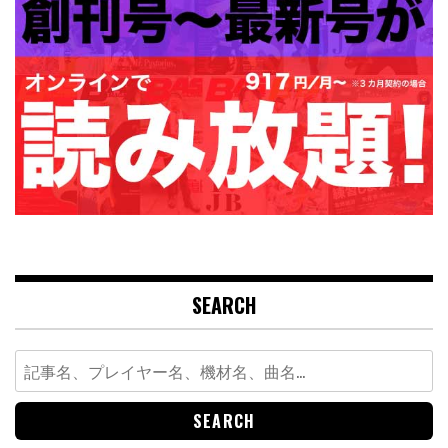
SEARCH
Search
for: