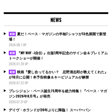
NEWS
夏だ！ベース・マガジンの半袖Tシャツが13色展開で新登
NEW
場！
2026.08.7 UP
『MY WAY -J自伝-』出版1周年記念のサイン会＆プレミアム
NEW
トークショーが開催！
2026.07.28 UP
映画『愛し合ってるかい？ 忌野清志郎が教えてくれた』
NEW
が10月に公開！本予告映像＆キービジュアルが解禁
2026.07.22 UP
プレシジョン・ベース誕生75周年を総力特集！『ベース・マガ
ジン2026年8月号』が発売
2026.07.21 UP
デイヴ・ホランドが20年ぶりに降臨！ スーパーバン