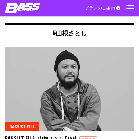
Skip
プランのご案内
to
content
#山根さとし
BASSIST FILE
BASSIST FILE- 山根さとし [toe]
無料会員